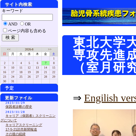
サイト内検索
キーワード
AND
OR
ページ内容も含める
東北大学
<<
2026-8
>>
専攻先進
日
月
火
水
木
金
土
1
（室月研
2
3
4
5
6
7
8
9
10
11
12
13
14
15
16
17
18
19
20
21
22
23
24
25
26
27
28
29
30
31
予定
⇒
Engilish ver
更新ファイル
2023/11/29
保因者診断の歴史
2023/11/28
キャリア（保因者）スクリーニン
グについて
キャリアスクリーニング
17-5-21読売新聞報道
その後の経緯