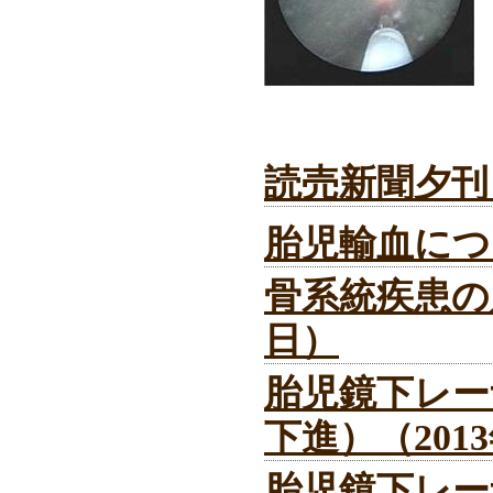
読売新聞夕刊（
胎児輸血につい
骨系統疾患の胎
日）
胎児鏡下レー
下進）（201
胎児鏡下レー