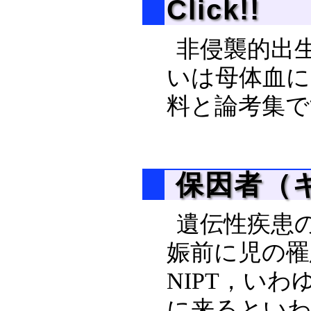
Click!!
非侵襲的出生
いは母体血に
料と論考集で
保因者（キ
遺伝性疾患
娠前に児の罹
NIPT，い
に来るといわ