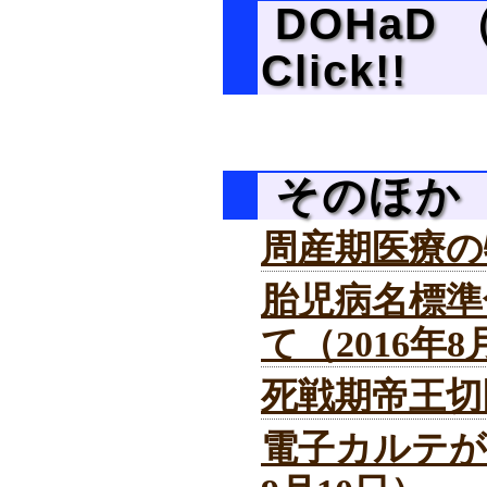
DOHaD
Click!!
そのほか
周産期医療の特
胎児病名標準
て（2016年8
死戦期帝王切開
電子カルテが