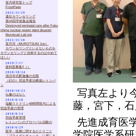
室月研究室トップ
FrontPage
2022/11/29
遺伝カウンセリング
第44回学術集会報告
Destroyed perinatal care after Fuku
shima nuclear power plant disaster
Murotsuki Lab top
2022/11/18
室月淳（MUROTSUKI Jun）
カウンセリングといえないものを
カウンセリングと自称するのはやめて
ほしい
2019/7/17
産科医募集!!（）
2018/10/24
清涼寺式釈迦像の北限
（幻の）切迫早産治療薬レトシバ
ン
写真左より
2018/10/23
仏像のはなし
2018/8/18
藤，宮下，石川
塩酸リトドリン48時間投与による
切迫早産の管理
2018/8/14
切迫早産管理
先進成育医
レトシバンのグローバル治験の
2018/6/29
学院医学系研
医学・医療に関するひとりごと
「ブライダルチェック」に感じる