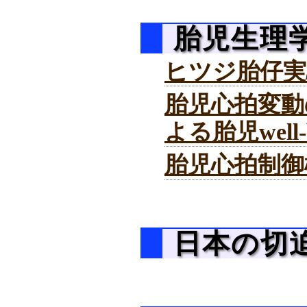
胎児生理
ヒツジ胎仔実験
胎児心拍変動のdetr
よる胎児well
胎児心拍制御機
日本の切迫