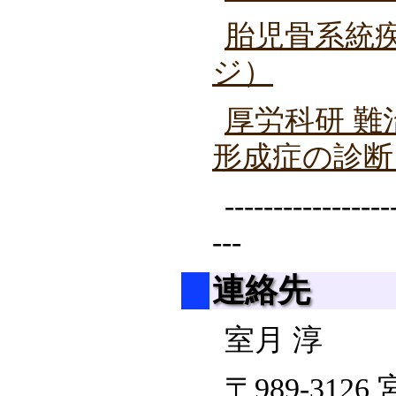
胎児骨系統
ジ）
厚労科研 難
形成症の診断
-----------------
---
連絡先
室月 淳
〒989-312