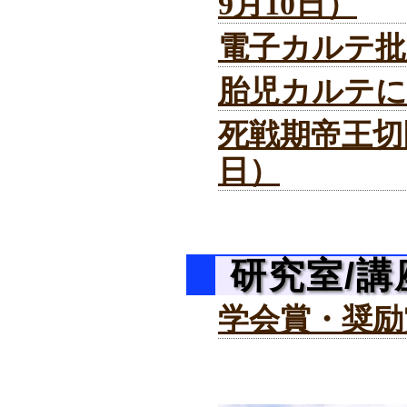
9月10日）
電子カルテ批判
胎児カルテにつ
死戦期帝王切開
日）
研究室/講
学会賞・奨励