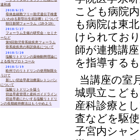
違和感
こども病院内
2018/6/25
母体血細胞フリー胎児遺伝子検査
（いわゆる新型出生前診断）について
も病院は東北
朝日新聞フォーラム（18-3-19）
2018/5/27
フォーラム主催の研究会・セミナ
けられており
ーなど
第9回胎児骨系統疾患フォーラム
師が連携講座
骨系統疾患の和訳病名について
2018/5/20
塩酸リトドリンの薬物動態理論に
を指導する
よる投与プロトコール
2018/5/19
欧州でのリトドリンの使用制限を
うけて
当講座の室
新しい切迫早産治療薬レトシバン
について
城県立こども
塩酸リトドリンを疑う
切迫早産管理と産科ガイドライン
切迫早産にたいする塩酸リトドリ
産科診療とし
ンの長期維持療法はもうやめよう
査などを駆使
子宮内シャン