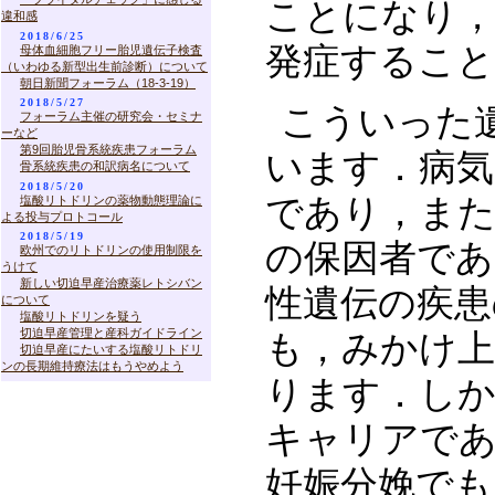
ことになり，
違和感
2018/6/25
発症するこ
母体血細胞フリー胎児遺伝子検査
（いわゆる新型出生前診断）について
朝日新聞フォーラム（18-3-19）
2018/5/27
こういった
フォーラム主催の研究会・セミナ
ーなど
第9回胎児骨系統疾患フォーラム
います．病気
骨系統疾患の和訳病名について
2018/5/20
であり，ま
塩酸リトドリンの薬物動態理論に
よる投与プロトコール
2018/5/19
の保因者であ
欧州でのリトドリンの使用制限を
うけて
新しい切迫早産治療薬レトシバン
性遺伝の疾患
について
塩酸リトドリンを疑う
切迫早産管理と産科ガイドライン
も，みかけ
切迫早産にたいする塩酸リトドリ
ンの長期維持療法はもうやめよう
ります．しか
キャリアで
妊娠分娩でも