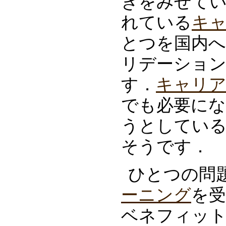
きをみせて
れている
キ
とつを国内へ
リデーショ
す．
キャリ
でも必要に
うとしてい
そうです．
ひとつの問
ーニング
を
ベネフィッ