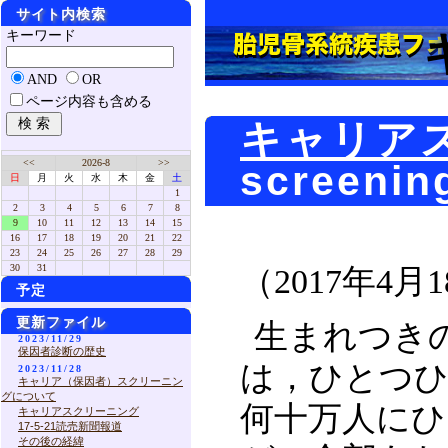
サイト内検索
キーワード
AND
OR
ページ内容も含める
キャリア
<<
2026-8
>>
screeni
日
月
火
水
木
金
土
1
2
3
4
5
6
7
8
9
10
11
12
13
14
15
16
17
18
19
20
21
22
23
24
25
26
27
28
29
30
31
（2017年4月
予定
更新ファイル
生まれつき
2023/11/29
保因者診断の歴史
は，ひとつひ
2023/11/28
キャリア（保因者）スクリーニン
グについて
何十万人に
キャリアスクリーニング
17-5-21読売新聞報道
その後の経緯