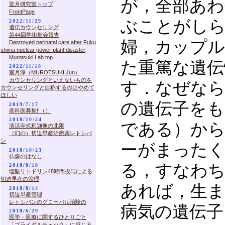
が，全部あわ
室月研究室トップ
FrontPage
ぶことがし
2022/11/29
遺伝カウンセリング
第44回学術集会報告
婦，カップ
Destroyed perinatal care after Fuku
shima nuclear power plant disaster
Murotsuki Lab top
た重篤な遺伝
2022/11/18
室月淳（MUROTSUKI Jun）
カウンセリングといえないものを
す．なぜなら
カウンセリングと自称するのはやめて
ほしい
の遺伝子を
2019/7/17
産科医募集!!（）
2018/10/24
である）か
清涼寺式釈迦像の北限
（幻の）切迫早産治療薬レトシバ
ン
ーがまった
2018/10/23
仏像のはなし
る，すなわ
2018/8/18
塩酸リトドリン48時間投与による
切迫早産の管理
あれば，生ま
2018/8/14
切迫早産管理
レトシバンのグローバル治験の
病気の遺伝子
2018/6/29
医学・医療に関するひとりごと
「ブライダルチェック」に感じる