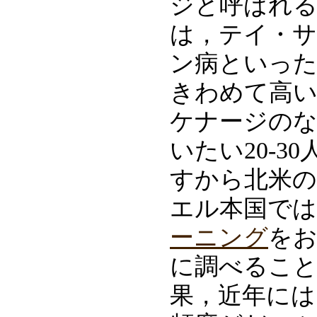
ジと呼ばれ
は，テイ・サ
ン病といった
きわめて高
ケナージの
いたい20-
すから北米
エル本国では
ーニング
を
に調べるこ
果，近年には