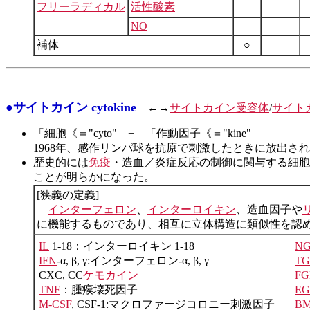
フリーラディカル
活性酸素
NO
補体
○
●サイトカイン cytokine
←→
サイトカイン受容体
/
サイト
「細胞《＝"cyto" + 「作動因子《＝"kine"
1968年、感作リンパ球を抗原で刺激したときに放出さ
歴史的には
免疫
・造血／炎症反応の制御に関与する細胞
ことが明らかになった。
[狭義の定義]
インターフェロン
、
インターロイキン
、造血因子や
に機能するものであり、相互に立体構造に類似性を認
IL
1-18：インターロイキン 1-18
NG
IFN
-α, β, γ:インターフェロン-α, β, γ
TG
CXC, CC
ケモカイン
FG
TNF
：腫瘊壊死因子
EG
M-CSF
, CSF-1:マクロファージコロニー刺激因子
B