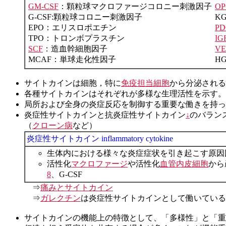
GM-CSF
：顆粒球マクロファージコロニー刺激因子
OP
G-CSF:顆粒球コロニー刺激因子
K
EPO：エリスロポエチン
PD
TPO：トロンボプラスチン
IG
SCF
：造血幹細胞因子
VE
MCAF：単球走化性因子
H
サイトカインは細胞，特に
免疫担当細胞
から分泌される
各種サイトカインはそれぞれが多様な生理活性を示す。
局所および全身の炎症反応を制御する重要な働きを持っ
炎症性サイトカインと抗炎症性サイトカイン
↓
のバラン
（
クローン病
など）
炎症性サイトカイン inflammatory cytokine
生体内における様々な炎症症状を引き起こす原因
活性化
マクロファージ
や活性化
血管内皮細胞
から
8
、G-CSF
⇒
痛みとサイトカイン
⇒
ガレクチン
は炎症性サイトカインとして働いている
サイトカインの機能上の特徴として、「多様性」と「重