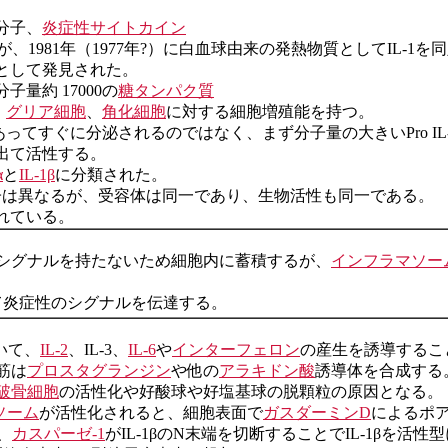
分子、
炎症性サイトカイン
1981年（1977年?）に白血球由来の発熱物質としてIL-1を
として発見された。
量約 17000の
糖タンパク質
、
グリア細胞
、
角化細胞
に対する細胞増殖能を持つ。
あってすぐに分泌されるのではなく、まず分子量の大きいPro I
出て活性する。
α
と
IL-1β
に分類された。
る遺伝子は異なるが、受容体は同一であり、生物活性も同一である。
られている。
分泌シグナルを持たないため細胞内に蓄積するが、
インフラマソー
して炎症性のシグナルを伝達する。
いて、
IL-2
、IL-3、
IL-6
や
インターフェロン
の産生を誘導するこ
筋は
プロスタグランジン
や他の
アラキドン酸
誘導体を合成する
破骨細胞
の活性化や好酸球や好塩基球の脱顆粒の原因となる。
ソーム
が活性化されると、細胞表面で
ガスダーミンD
によるポア
、
カスパーゼ-1
がIL-1βのN末端を切断することでIL-1βを活性