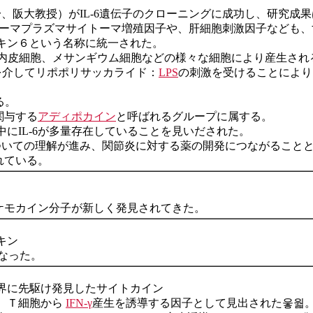
/17〜、阪大教授）がIL-6遺伝子のクローニングに成功し、研究成果
エローマプラズマサイトーマ増殖因子や、肝細胞刺激因子なども、
キン６という名称に統一された。
内皮細胞、メサンギウム細胞などの様々な細胞により産生され
を介してリポポリサッカライド：
LPS
の刺激を受けることにより
る。
関与する
アディポカイン
と呼ばれるグループに属する。
にIL-6が多量存在していることを見いだされた。
造についての理解が進み、関節炎に対する薬の開発につながること
れている。
くのケモカイン分子が新しく発見されてきた。
キン
なった。
世界に先駆け発見したサイトカイン
、Ｔ細胞から
IFN-γ
産生を誘導する因子として見出された웋웗。IL