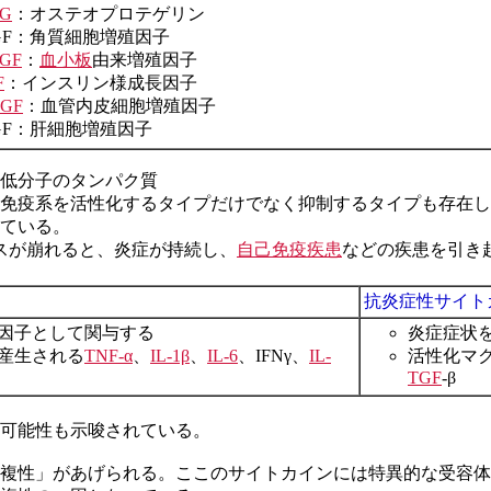
G
：オステオプロテゲリン
GF：角質細胞増殖因子
GF
：
血小板
由来増殖因子
F
：インスリン様成長因子
GF
：血管内皮細胞増殖因子
GF：肝細胞増殖因子
低分子のタンパク質
免疫系を活性化するタイプだけでなく抑制するタイプも存在し
ている。
スが崩れると、炎症が持続し、
自己免疫疾患
などの疾患を引き起
抗炎症性サイトカイン a
因子として関与する
炎症症状
産生される
TNF-α
、
IL-1β
、
IL-6
、IFNγ、
IL-
活性化マ
TGF
-β
可能性も示唆されている。
複性」があげられる。ここのサイトカインには特異的な受容体