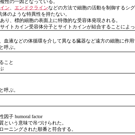
複性の一因となっている。
イン
、
エンドクライン
などの方法で細胞の活動を制御するシグ
抗体のような特異性を持たない。
あり、標的細胞の表面上に特徴的な受容体発現される。
サイトカイン受容体分子とサイトカインが結合することによっ
、血液などの体循環を介して異なる臓器など遠方の細胞に作用
と呼ぶ。
ること
ぶ
と呼ぶ。
moral factor
担う物質という意味で吊づけられた。
ローニングされた順番と符合する。