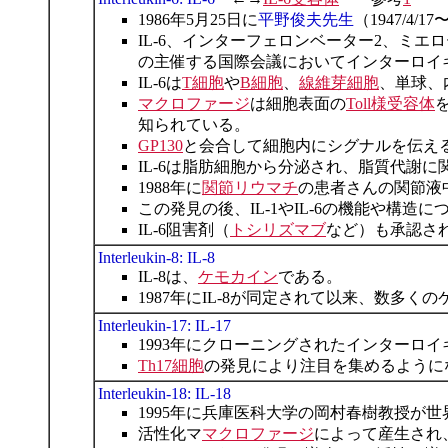
1986年5月25日に
平野俊夫先生
（1947/4
IL-6、インターフェロンベーター2、ミ
の主催する国際会議においてインターロイ
IL-6は
T細胞
や
B細胞
、
線維芽細胞
、単球、
マクロファージ
は細胞表面の
Toll様受容体
知られている。
GP130
と会合して細胞内にシグナルを伝え
IL-6は脂肪細胞から分泌され、脂質代謝に
1988年に
関節リウマチ
の患者さんの関節液中
この発見の後、IL-1やIL-6の機能や構
IL-6阻害剤（
トシリズマブ
など）も承認さ
Interleukin-8: IL-8
IL-8は、
ケモカイン
である。
1987年にIL-8が同定されて以来、数多
Interleukin-17: IL-17
1993年にクローニングされたインターロイ
Th17細胞
の発見により注目を集めるように
Interleukin-18: IL-18
1995年に兵庫医科大学の岡村春樹教授が
活性化マ
マクロファージ
によって産生され