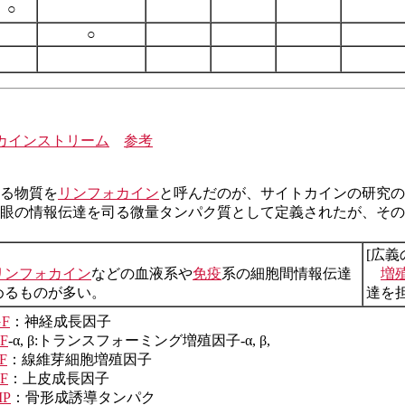
○
○
カインストリーム
参考
れる物質を
リンフォカイン
と呼んだのが、サイトカインの研究の
眼の情報伝達を司る微量タンパク質として定義されたが、その
[広義
リンフォカイン
などの血液系や
免疫
系の細胞間情報伝達
増
めるものが多い。
達を
F
：神経成長因子
F
-α, β:トランスフォーミング増殖因子-α, β,
F
：線維芽細胞増殖因子
F
：上皮成長因子
MP
：骨形成誘導タンパク