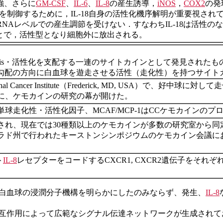
強、さらに
GM-CSF
、
IL-6
、
IL-8
の産生誘導，
iNOS
，
COX2
の発
患を制御するために，IL-18自身の活性化機序解明が重要視され
mRNAレベルでの産生調節を受けない．すなわちIL-18は活性のな
とで，活性型となり細胞外に放出される。
taxis・活性化を支配する一連のサイトカインとして発見されたも
勾配の方向に白血球を遊走させる活性（走化性）を持つサイト
 Cancer Institute（Frederick, MD, USA）で、
に、ケモカインの研究の幕が開けた。
球走化性・活性化因子、MCAF/MCP-1はCCケモカインのプ
され、現在では30種類以上のケモカインが多数の研究室から
コロラド州で行われたキーストンシンポジウムのケモカイン会議
ト
IL-8
レセプターをコードするCXCR1, CXCR2遺伝子をそれ
白血球の浸潤分子機構を明らかにしたのみならず、発生、
IL-8
な相互作用によって広範なシグナル伝達ネットワークが生成され