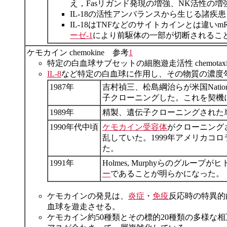
え，Fasリガンド発現の増強、NK活性の増
IL-18の活性アンバランスから生じる諸疾
IL-18はTNFなどのサイトカインとは違い
ーゼ-1
により前駆体の一部が切断されるこ
ケモカイン chemokine 参考
1
特定の白血球サブセットの細胞遊走活性 chemo
IL-8
など特定の白血球に作用し、その物質の濃度
1987年
吉村禎三、松島綱治らが米国National
子クローニングした。これを契機
1989年
精製、遺伝子クローニングされた単
1990年代中頃
ケモカイン受容体
がクローニング
乱していた。1999年アメリカ
た。
1991年
Holmes, Murphyらのグループがヒ
ー
であることが明らかになった。
ケモカインの発見は、
炎症
・
免疫
反応時の特異的
血球を遊走させる。
ケモカイン約50種類とその標的20種類の多様