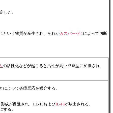
同定した。
L-1という物質が産生され、それが
カスパーゼ-1
によって切断
ム
の活性化などが起こると活性が高い成熟型に変換され
とによって炎症反応を媒介する。
。
形成が促進され、IIL-1βおよび
IL-18
が放出される。
型にする。