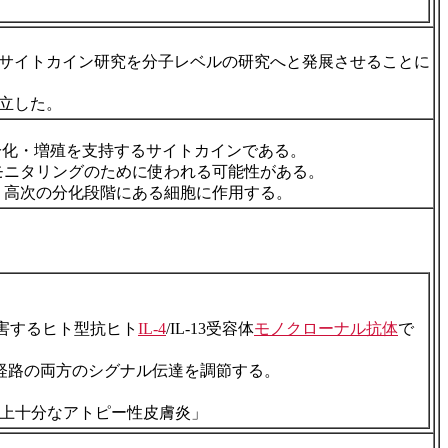
立し、サイトカイン研究を分子レベルの研究へと発展させることに
確立した。
胞の分化・増殖を支持するサイトカインである。
モニタリングのために使われる可能性がある。
はより高次の分化段階にある細胞に作用する。
を阻害するヒト型抗ヒト
IL-4
/IL-13受容体
モノクローナル抗体
で
3経路の両方のシグナル伝達を調節する。
上十分なアトピー性皮膚炎」