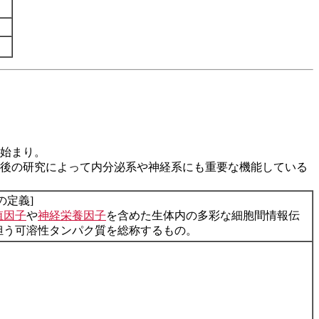
始まり。
後の研究によって内分泌系や神経系にも重要な機能している
の定義]
殖因子
や
神経栄養因子
を含めた生体内の多彩な細胞間情報伝
担う可溶性タンパク質を総称するもの。