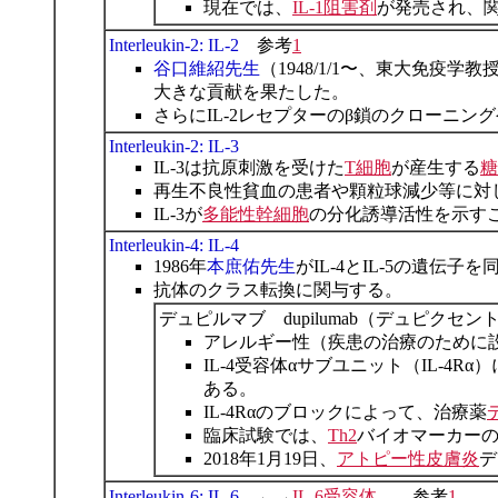
現在では、
IL-1阻害剤
が発売され、
Interleukin-2: IL-2
参考
1
谷口維紹先生
（1948/1/1〜、東大免
大きな貢献を果たした。
さらにIL-2レセプターのβ鎖のクローニ
Interleukin-2: IL-3
IL-3は抗原刺激を受けた
T細胞
が産生する
糖
再生不良性貧血の患者や顆粒球減少等に対して
IL-3が
多能性幹細胞
の分化誘導活性を示すこ
Interleukin-4: IL-4
1986年
本庶佑先生
がIL-4とIL-5の遺伝子
抗体のクラス転換に関与する。
デュピルマブ dupilumab（デュピクセン
アレルギー性（疾患の治療のために
IL-4受容体αサブユニット（IL-4
ある。
IL-4Rαのブロックによって、治療薬
臨床試験では、
Th2
バイオマーカー
2018年1月19日、
アトピー性皮膚炎
デ
Interleukin-6: IL-6
←→
IL-6受容体
参考
1