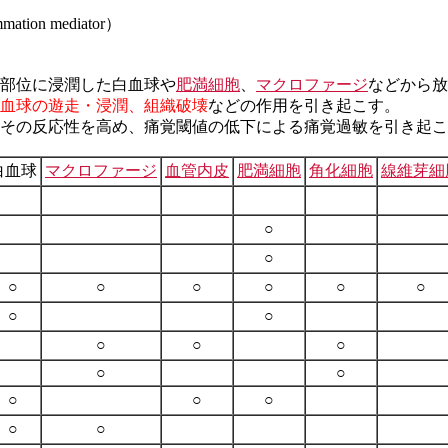
ammation mediator）
部位に浸潤した白血球や
肥満細胞
、
マクロファージ
などから放
血球の遊走・浸潤、組織破壊
などの作用を引き起こす。
その反応性を高め、痛覚閾値の低下による
痛覚過敏
を引き起こ
白血球
マクロファージ
血管内皮
肥満細胞
角化細胞
線維芽細
○
○
○
○
○
○
○
○
○
○
○
○
○
○
○
○
○
○
○
○