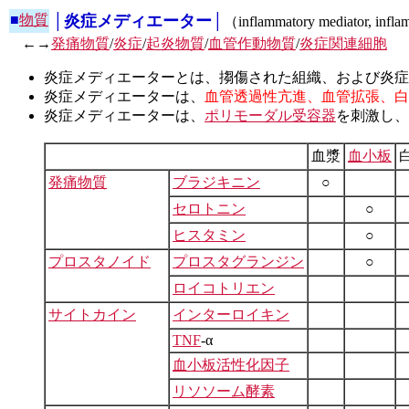
■
物質
│炎症メディエーター│
（inflammatory mediator, infl
←→
発痛物質
/
炎症
/
起炎物質
/
血管作動物質
/
炎症関連細胞
炎症メディエーターとは、搊傷された組織、および炎症
炎症メディエーターは、
血管透過性亢進、血管拡張、白
炎症メディエーターは、
ポリモーダル受容器
を刺激し、
血漿
血小板
発痛物質
ブラジキニン
○
セロトニン
○
ヒスタミン
○
プロスタノイド
プロスタグランジン
○
ロイコトリエン
サイトカイン
インターロイキン
TNF
-α
血小板活性化因子
リソソーム酵素