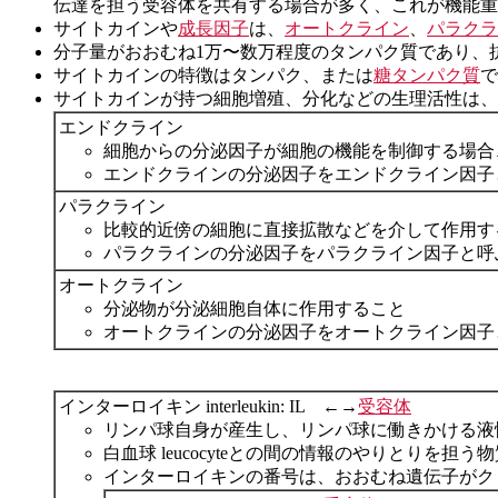
伝達を担う受容体を共有する場合が多く、これが機能重
サイトカインや
成長因子
は、
オートクライン
、
パラクラ
分子量がおおむね1万〜数万程度のタンパク質であり、
サイトカインの特徴はタンパク、または
糖タンパク質
で
サイトカインが持つ細胞増殖、分化などの生理活性は、
エンドクライン
細胞からの分泌因子が細胞の機能を制御する場合
エンドクラインの分泌因子をエンドクライン因子
パラクライン
比較的近傍の細胞に直接拡散などを介して作用す
パラクラインの分泌因子をパラクライン因子と呼
オートクライン
分泌物が分泌細胞自体に作用すること
オートクラインの分泌因子をオートクライン因子
インターロイキン interleukin: IL ←→
受容体
リンパ球自身が産生し、リンパ球に働きかける液性因子 hu
白血球 leucocyteとの間の情報のやりとりを
インターロイキンの番号は、おおむね遺伝子がク