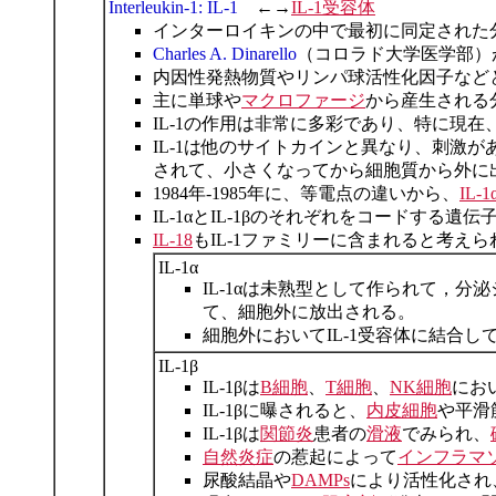
Interleukin-1: IL-1
←→
IL-1受容体
インターロイキンの中で最初に同定された
Charles A. Dinarello
（コロラド大学医学部）が、
内因性発熱物質やリンパ球活性化因子など
主に単球や
マクロファージ
から産生される分子
IL-1の作用は非常に多彩であり、特に現在
IL-1は他のサイトカインと異なり、刺激が
されて、小さくなってから細胞質から外に
1984年-1985年に、等電点の違いから、
IL-1
IL-1αとIL-1βのそれぞれをコードす
IL-18
もIL-1ファミリーに含まれると考え
IL-1α
IL-1αは未熟型として作られて，
て、細胞外に放出される。
細胞外においてIL-1受容体に結合
IL-1β
IL-1βは
B細胞
、
T細胞
、
NK細胞
にお
IL-1βに曝されると、
内皮細胞
や平滑
IL-1βは
関節炎
患者の
滑液
でみられ、
自然炎症
の惹起によって
インフラマ
尿酸結晶や
DAMPs
により活性化され