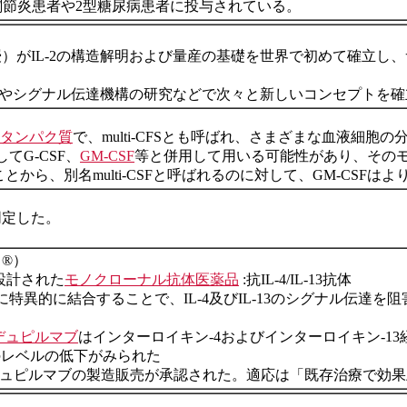
関節炎患者や2型糖尿病患者に投与されている。
疫学教授）がIL-2の構造解明および量産の基礎を世界で初めて確
ングやシグナル伝達機構の研究などで次々と新しいコンセプトを
タンパク質
で、multi-CFSとも呼ばれ、さまざまな血液細
G-CSF、
GM-CSF
等と併用して用いる可能性があり、その
とから、別名multi-CSFと呼ばれるのに対して、GM-CSF
を同定した。
ト®）
設計された
モノクローナル抗体医薬品
:抗IL-4/IL-13抗体
Rα）に特異的に結合することで、IL-4及びIL-13のシグナル伝達
デュピルマブ
はインターロイキン-4およびインターロイキン-1
のレベルの低下がみられた
ュピルマブの製造販売が承認された。適応は「既存治療で効果