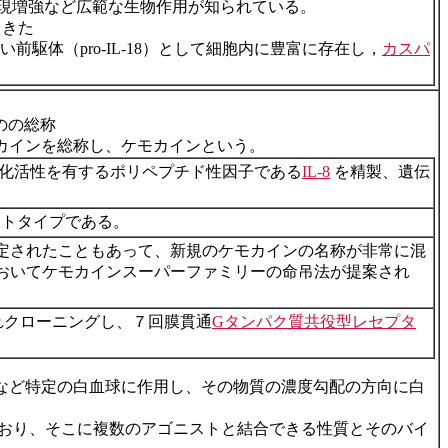
現増強など広範な生物作用が知られている。
てきた
い前駆体（pro-IL-18）として細胞内に豊富に存在し，
カスパ
のの総称
カインを総称し、ケモカインという。
好中球に対して走化活性を有するポリペプチド性因子である
IL-8
を精製、遺伝
ロトタイプである。
同定されたこともあって、新規のケモカインの名称が非常に混
においてケモカインスーパーファミリーの命吊法が提案され
ぞれクローニングし、７回膜貫通
Gタンパク質共役型レセプタ
など特定の白血球に作用し、その物質の濃度勾配の方向に白
ており、そこに複数のアゴニストと結合できる性質とそのバイ