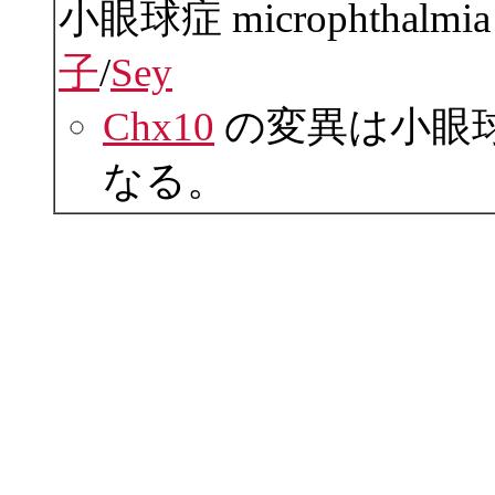
小眼球症 microphthalm
子
/
Sey
Chx10
の変異は小眼
なる。