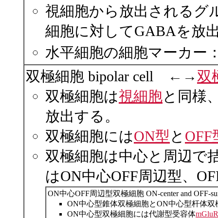
視細胞から放出されるグ
細胞に対してGABAを放
水平細胞の細胞マーカー
双極細胞 bipolar cell ←→
双
双極細胞は
視細胞
と同様
放出する。
双極細胞には
ON型
と
OFF
双極細胞は中心と周辺で
はON中心OFF周辺型、O
ON中心OFF周辺型双極細胞 ON-center and OFF-surroun
ON中心型錐体双極細胞とON中心型杆体双
ON中心型双極細胞には代謝型受容体
mGlu