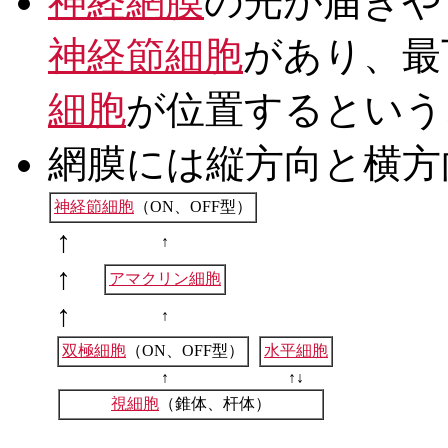
神経網膜
の光が届きや
神経節細胞
があり、最
細胞
が位置するという
網膜には縦方向と横方
神経節細胞
（ON、OFF型）
↑
↑
↑
アマクリン細胞
↑
↑
双極細胞
（ON、OFF型）
水平細胞
↑
↑↓
視細胞
（錐体、杆体）