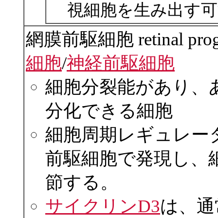
視細胞を生み出す可
網膜前駆細胞 retinal prog
細胞
/
神経前駆細胞
細胞分裂能があり、
分化できる細胞
細胞周期レギュレー
前駆細胞で発現し、
節する。
サイクリンD3
は、通