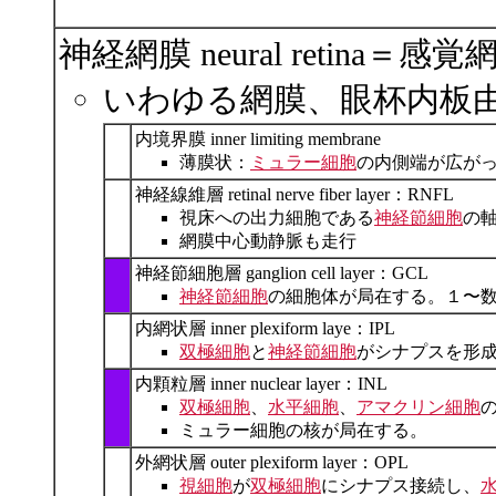
神経網膜 neural retina＝感覚網膜 
いわゆる網膜、眼杯内板
内境界膜 inner limiting membrane
薄膜状：
ミュラー細胞
の内側端が広が
神経線維層 retinal nerve fiber layer：RNFL
視床への出力細胞である
神経節細胞
の
網膜中心動静脈も走行
神経節細胞層 ganglion cell layer：GCL
神経節細胞
の細胞体が局在する。１〜
内網状層 inner plexiform laye：IPL
双極細胞
と
神経節細胞
がシナプスを形
内顆粒層 inner nuclear layer：INL
双極細胞
、
水平細胞
、
アマクリン細胞
ミュラー細胞の核が局在する。
外網状層 outer plexiform layer：OPL
視細胞
が
双極細胞
にシナプス接続し、