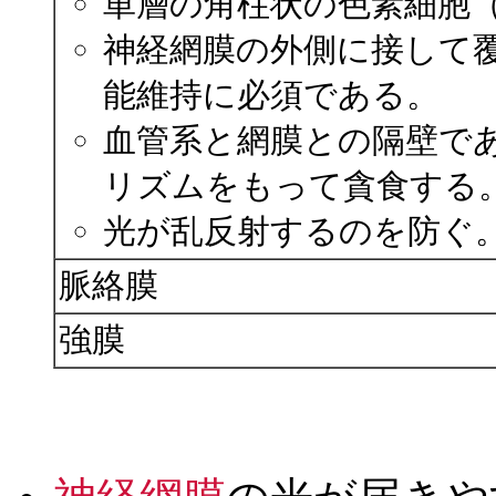
単層の角柱状の色素細胞
神経網膜の外側に接して
能維持に必須である。
血管系と網膜との隔壁で
リズムをもって貪食する
光が乱反射するのを防ぐ
脈絡膜
強膜