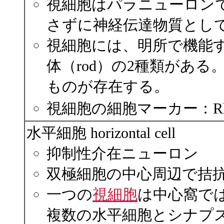
視細胞はパラニューロン
さずに神経伝達物質とし
視細胞には、明所で機能する
体（rod）の2種類があ
ものが存在する。
視細胞の細胞マーカー：Rhod
水平細胞 horizontal cell
抑制性介在ニューロン
双極細胞の中心周辺で拮
一つの
視細胞
は中心窩で
複数の水平細胞とシナプ