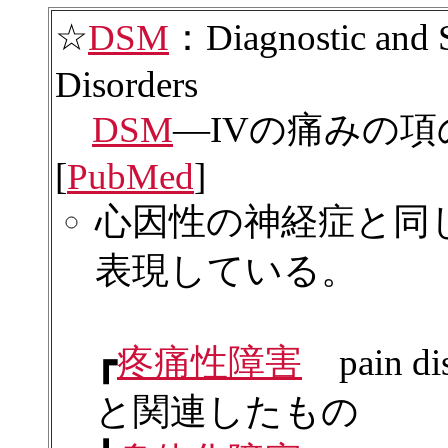
☆
DSM
：Diagnostic and S
Disorders
DSM
—IVの痛みの
[
PubMed
]
心因性の神経症と同
表現している。
┏
疼痛性障害
pain d
と関連したもの