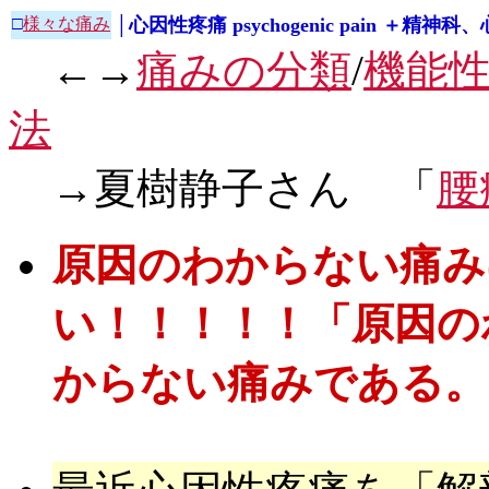
□
様々な痛み
│心因性疼痛 psychogenic pain ＋精
←→
痛みの分類
/
機能
法
→夏樹静子さん 「
腰
原因のわからない痛み
い！！！！！「原因の
からない痛みである。