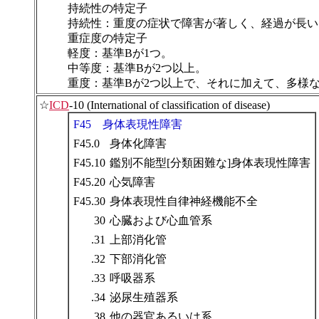
持続性の特定子
持続性：重度の症状で障害が著しく、経過が長い
重症度の特定子
軽度：基準Bが1つ。
中等度：基準Bが2つ以上。
重度：基準Bが2つ以上で、それに加えて、多様
☆
ICD
-10 (International of classification of disease)
F45 身体表現性障害
F45.0
身体化障害
F45.10
鑑別不能型[分類困難な]身体表現性障害
F45.20
心気障害
F45.30
身体表現性自律神経機能不全
30
心臓および心血管系
.31
上部消化管
.32
下部消化管
.33
呼吸器系
.34
泌尿生殖器系
.38
他の器官あるいは系