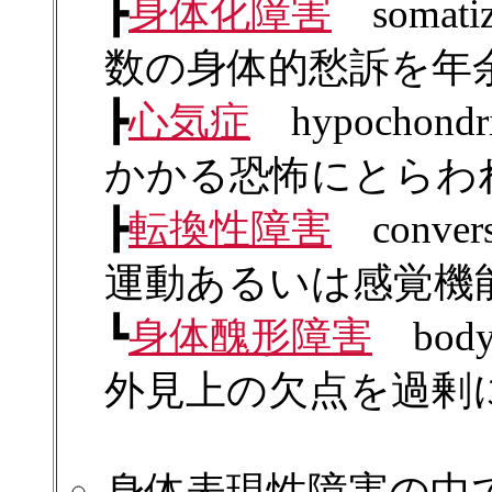
┣
身体化障害
somatiza
数の身体的愁訴を年
┣
心気症
hypochondr
かかる恐怖にとらわ
┣
転換性障害
convers
運動あるいは感覚機
┗
身体醜形障害
body 
外見上の欠点を過剰
身体表現性障害の中