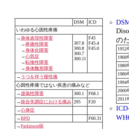
DS
DSM
ICD
Dis
いわゆる心因性疼痛
F45
→
身体表現性障害
の
307.8
F45.4
→
疼痛性障害
300.8
F45.0
1952
→
身体化障害
300.7
→
心気症
1968
300.11
→
転換性障害
1980
→
身体醜形障害
1986
→
うつを伴う慢性痛
1994
心因性疼痛ではない疾患の痛みなど
2000
→
虚偽性障害
300.1
F68.1
2011
→
統合失調症における痛み
295
F20
ICD
→
心身症
WH
→
BPD
F60.31
→
Parkinson病