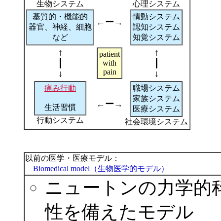
生物システム
心理システム
基質的・機能的
情動システム
←ー→
器官、神経、細胞
認知システム
など
知覚システム
↑
↑
patient
┃
┃
with
pain
↓
↓
痛み行動
職場システム
家族システム
←ー→
生活習慣
医療システム
行動システム
社会環境システム
以前の医学・医療モデル：
Biomedical model（生物医学的モデル）
ニュートンの力学的
性を備えたモデル