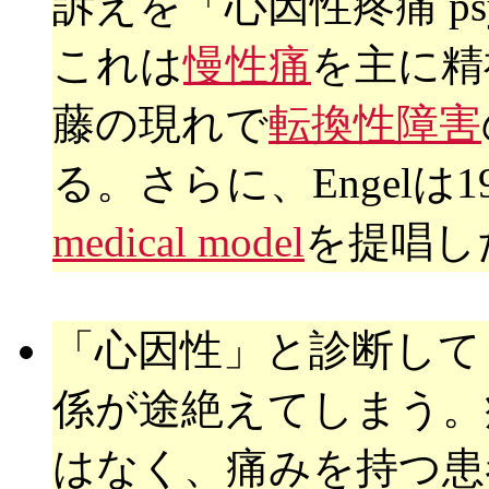
訴えを「心因性疼痛 psyc
これは
慢性痛
を主に精
藤の現れで
転換性障害
る。さらに、Engelは1
medical model
を提唱し
「心因性」と診断して
係が途絶えてしまう。
はなく、痛みを持つ患