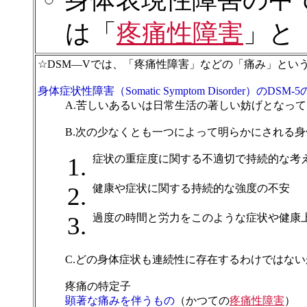
は「
疼痛性障害
」と
☆DSM—Vでは、「疼痛性障害」などの「痛み」とい
身体症状性障害（Somatic Symptom Disorder）のDSM
A.苦しいあるいは日常生活の著しい妨げとなっ
B.次の少なくとも一つによって明らかにされる
症状の重症度に関する不適切で持続的な考
健康や症状に関する持続的な強度の不安
過度の時間と労力をこのような症状や健康
C.どの身体症状も連続性に存在するわけではな
疼痛の特定子
顕著な痛みを伴うもの
（かつての
疼痛性障害
）