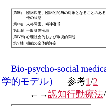
第I軸
臨床疾患、臨床的関与の対象となることのある
他の状態
第II軸
人格障害、精神遅滞
第III軸
一般身体疾患
第IV軸
心理社会的および環境的問題
第V軸
機能の全体的評定
Bio-psycho-social
学的モデル）
参考
1
/
2
←→
認知行動療法
/