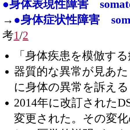
●身体表現性障害 somatofo
→
●身体症状性障害 somatic
考
1
/
2
「身体疾患を模倣する
器質的な異常が見あた
に身体の異常を訴える
2014年に改訂された
変更された。その変化