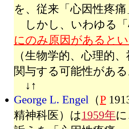
を、従来「心因性疼痛
しかし、いわゆる「
にのみ原因があるとい
（生物学的、心理的、
関与する可能性がある
↓↑
George L. Engel
（
P
19
精神科医）は
1959年
に