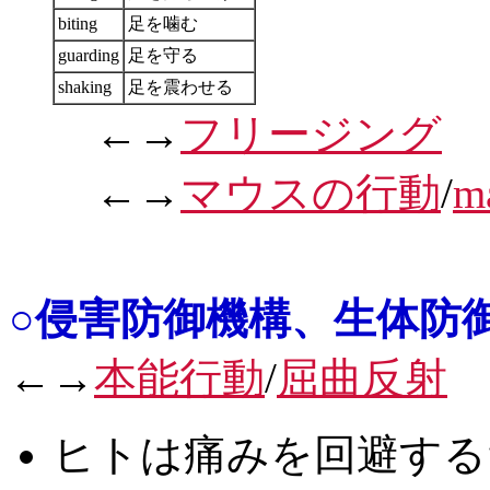
biting
足を噛む
guarding
足を守る
shaking
足を震わせる
←→
フリージング
←→
マウスの行動
/
ma
○侵害防御機構、生体防御行動 N
←→
本能行動
/
屈曲反射
ヒトは痛みを回避する