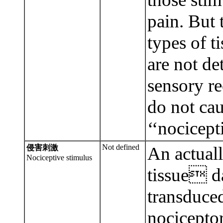
pain. But 
types of t
are not de
sensory re
do not cau
‘‘nocicept
Not defined
侵害刺激
An actuall
Nociceptive stimulus
tissue d
transduce
nocicepto