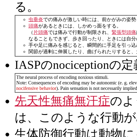
る。
虫垂炎
での痛みが激しい時には、前かがみの姿勢
頭痛
があるときには、しかめっ面をする。
（
片頭痛
では痛みで行動が制限され、
緊張型頭痛
なることもできず、歩き回ったり、ときには自分
手や足に痛みを感じると、瞬間的に手足を引っ込
関節が過剰に伸展したり、曲げられたりすると、
IASPのnociceptionの
The neural process of encoding noxious stimuli.
Note: Consequences of encoding may be autonomic (e. g. eleva
nocifensive behavior
). Pain sensation is not necessarily implied
先天性無痛無汗症
のよ
は、このような行動が
生体防御行動は動物に