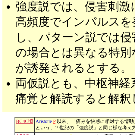
強度説では、侵害刺激
高頻度でインパルスを
し、パターン説では侵
の場合とは異なる特別
が誘発されるとする。
両仮説とも、中枢神経
痛覚と解読すると解釈
BC4C頃
Aristotle
P
以来、「痛みを快感に相対する情動
という、19世紀の「強度説」と同じ様な考え