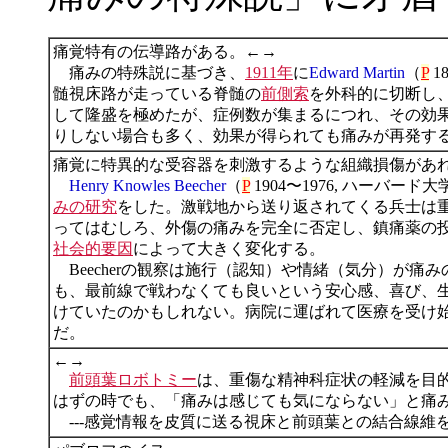
痛覚特有の伝導路がある。←→
痛みの特殊説に基づき、
1911年
に
Edward Martin
（
P
1
髄視床路が走っている脊髄の
前側索
を外科的に切断し
して隆盛を極めたが、症例数が集まるにつれ、その効
りしない場合も多く、効果が得られても痛みが再発す
痛覚に特異的な受容器を刺激するような組織損傷があ
Henry Knowles Beecher
（
P
1904〜1976, ハーバー
みの研究
をした。激戦地から送り返されてくる兵士は
ってはむしろ、外傷の痛みを完全に否定し、鎮痛薬の
社会的要因
によって大きく変化する。
Beecherの観察は施行（認知）や情緒（気分）が
も、最前線で戦わなくても良いという安心感、喜び、
けていたのかもしれない。病院に運ばれて医療を受け
だ。
←→
前頭葉ロボトミー
は、重傷な精神科症状の軽減を目
はずの時でも、「痛みは感じても気にならない」と痛
---感覚情報を皮質に送る視床と前頭葉との結合線維