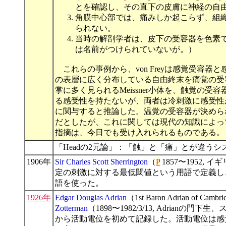
とを確認し、その直下の皮膚に神経の自
角膜中心部では、痛みしか起こらず、組
られない。
当時の解剖学者は、皮下の受容器を色素
は名前がつけられていないが。）
これらの事例から、von Freyは感覚受容
の表層に広く分布している自由終末を痛覚の受
掌に多く見られるMeissner小体を、触覚
る感受性を持たないが、両者は冷刺激に感受性があり、
に関与すると推論した。温覚の受容器が決められなか
だとしたが、これに関しては現代の知識によっ
指摘は、今日でも受け入れられるものである。
「Headの2元論」：「触」と「痛」とが違う
1906年
Sir Charies Scott Sherrington
（
P
1857〜1952,
定の刺激に対する最低閾値という用語で定義し、適当刺激
語を使った。
1926年
Edgar Douglas Adrian
（1st Baron Adrian of Camb
Zotterman
（1898〜1982/3/13, Adri
から活動電位を初めて記録した。活動電位は感