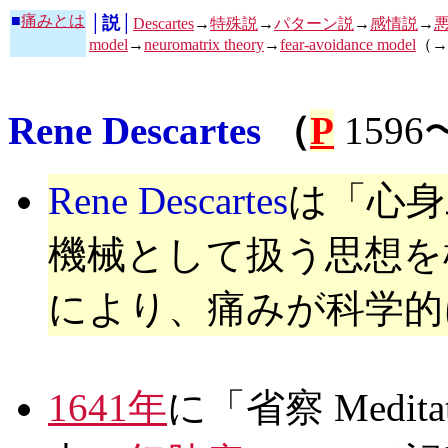
■
痛みとは
│説│
Descartes
→
特殊説
→
パターン説
→
感情説
→
model
→
neuromatrix theory
→
fear-avoidance model
（→
Rene Descartes
（
P
159
Rene Descartes
は「心身
機械として扱う思想を
により、痛みが科学的
1641年
に「省察 Meditatio