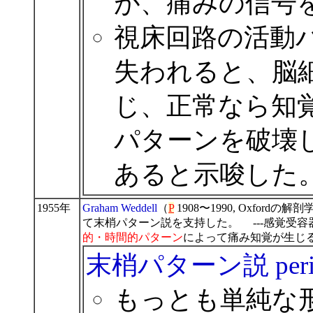
が、痛みの信号
視床回路の活動
失われると、脳
じ、正常なら知
パターンを破壊
あると示唆した
1955年
Graham Weddell
（
P
1908〜1990, Oxfordの解
て末梢パターン説を支持した。 ---感覚受
的・時間的パターン
によって痛み知覚が生じ
末梢パターン説 peripher
もっとも単純な