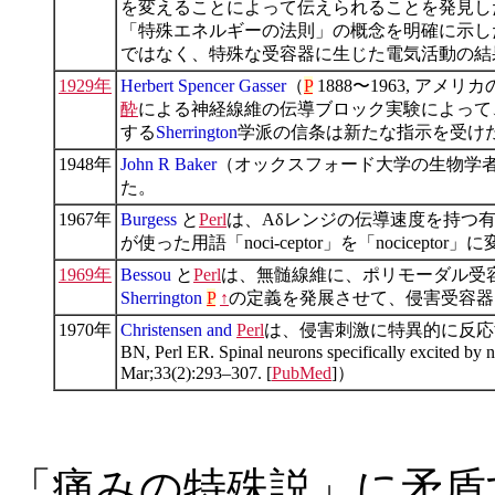
を変えることによって伝えられることを発見した。
「特殊エネルギーの法則」の概念を明確に示し
ではなく、特殊な受容器に生じた電気活動の結
1929年
Herbert Spencer Gasser
（
P
1888〜1963, アメ
酔
による神経線維の伝導ブロック実験によって
する
Sherrington
学派の信条は新たな指示を受け
1948年
John R Baker
（オックスフォード大学の生物学
た。
1967年
Burgess
と
Perl
は、Aδレンジの伝導速度を持つ
が使った用語「noci-ceptor」を「nociceptor
1969年
Bessou
と
Perl
は、無髄線維に、
ポリモーダル受
Sherrington
P
↑
の定義を発展させて、侵害受容器
1970年
Christensen and
Perl
は、侵害刺激に特異的に反応す
BN, Perl ER. Spinal neurons specifically excited by n
Mar;33(2):293–307. [
PubMed
]）
「痛みの特殊説」に矛盾