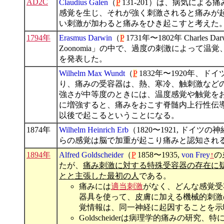
AD2C
Claudius Galen
（
P
131-201）は、病気によ
感覚を生じ、それが強く刺激されると痛みが
い刺激が加わると痛みをひき起こすと考えた
1794年
Erasmus Darwin
（
P
1731年〜1802年 Char
Zoonomia」の中で、過度の刺激によって
を発表した。
Wilhelm Max Wundt
（
P
1832年〜1920年
り、痛みの受容器は、熱、寒冷、触刺激など
強さが中等度のときには、温度感覚や触覚を
に増強すると、痛みをおこす脊髄内上行性伝
以後で起こるということになる。
1874年
Wilhelm Heinrich Erb
（1820〜1921, ドイツの
らの感覚は脳で加重が起こり痛みと認知され
1894年
Alfred Goldscheider
（
P
1858〜1935,
von Frey
↑
の
たが、
痛み刺激に対する特殊受容器の存在に
とと主張した最初の人
である。
痛みには
適当刺激
がなく、どんな感覚受容
器具を使って、皮膚に加える機械的刺激
覚情報は、同一神経に起因することを示
Goldscheiderは病理学的痛みの研究、特