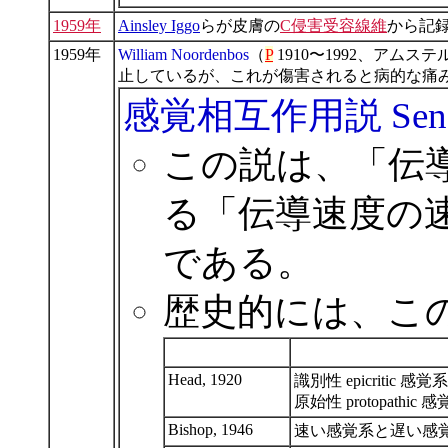
1959年
Ainsley Iggo
らが皮膚の
C侵害受容線維
から記
1959年
William Noordenbos
（
P
1910〜1992、ア
止しているが、これが傷害されると病的な痛
感覚相互作用説 Sensory 
この説は、「伝
る「伝導速度の
である。
歴史的には、こ
Head, 1920
識別性 epicritic 感覚
原始性 protopathic 
Bishop, 1946
速い感覚系と遅い感