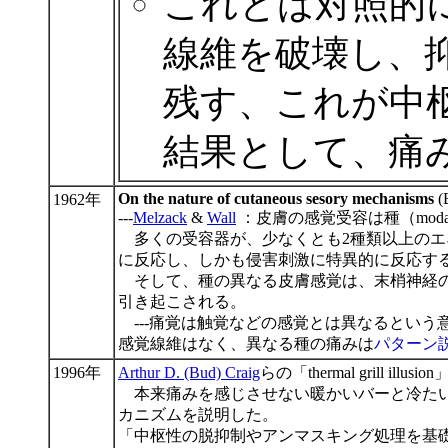
これとは対照的
線維を破壊し、
残す、これが中
結果として、痛
On the nature of cutaneous sesory mechanisms
(B
1962年
---
Melzack
&
Wall
：皮膚の感覚受容は種（moda
多くの受容器が、少なくとも2種類以上のエ
に反応し、しかも侵害刺激に特異的に反応す
そして、種の異なる皮膚感覚は、末梢神経の
引き起こされる。
---痛覚は触覚などの感覚とは異なるという
感覚線維はなく、異なる種の痛みは
パターン
1996年
Arthur D. (Bud) Craig
らの「thermal grill illusio
本来痛みを感じさせない暖かいバーと冷たい
カニズムを説明した。
「中枢性の脱抑制やアンマスキング処理を基