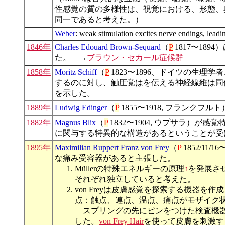
性感覚の質の多様性は、視覚における、形態、
同一であると考えた。）
Weber
: weak stimulation excites nerve endings, leadi
1846年
Charles Edouard Brown-Sequard
（
P
1817〜18
た。 →
ブラウン・セカール症候群
1858年
Moritz Schiff
（
P
1823〜1896、ドイツの生理学
するのに対し、触圧覚はを伝える神経線維は同
を示した。
1889年
Ludwig Edinger
（
P
1855〜1918, フランク
1882年
Magnus Blix
（
P
1832〜1904, ウプサラ）
に関与する特異的な構造があるということが受
1895年
Maximilian Ruppert Franz von Frey
（
P
1852/11
な痛み受容器があると主張した。
Müllerの特殊エネルギーの原理
↑
を発展さ
それぞれ独立していると考えた。
von Freyは皮膚感覚を探索する機器
点：触点、連点、温点、痛点がモザイク
スプリングの先にピンをつけた検査機器
した。
von Frey Hair
を使って皮膚を刺激す