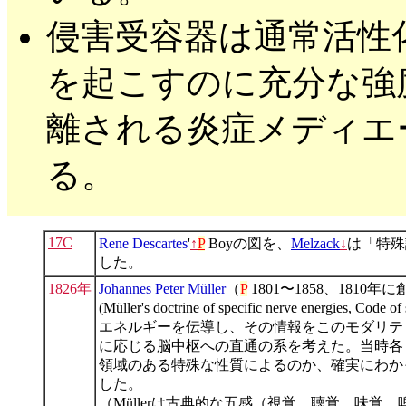
侵害受容器は通常活性
を起こすのに充分な強
離される炎症メディエ
る。
17C
Rene Descartes
'
↑
P
Boyの図を、
Melzack
↓
は「特殊
した。
1826年
Johannes Peter Müller
（
P
1801〜1858、18
(Müller's doctrine of specific nerve ene
エネルギーを伝導し、その情報をこのモダリティ
に応じる脳中枢への直通の系を考えた。当時各
領域のある特殊な性質によるのか、確実にわか
した。
（Müllerは古典的な五感（視覚、聴覚、味