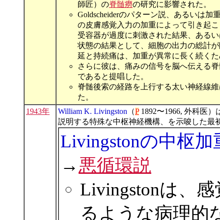
師匠）の
脊髄癆
の研究に影響された。
Goldscheiderのパターン説、あ
の皮膚感覚入力の加重によって引き起こ
受容器が過度に刺激された結果、あるい
状態の結果として、細胞の出力の総計が
延と持続痛は、加重が異常に長く続くた
さらに彼は、痛みの信号を脳へ伝える脊
であると提唱した。
脊髄後索の経路を上行する太い神経線維
た。
1943年
William K. Livingston
（
P
1892〜1966, 外科医
説明する特殊な中枢神経機構、を示唆した最
Livingstonの中枢加重説 
→
悪循環説
Livingsto
るような病理的