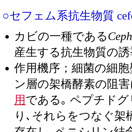
○セフェム系抗生物質 cefems 
カビの一種である
Ceph
産生する抗生物質の誘
作用機序；細菌の細胞
ン層の架橋酵素の阻害
用
である｡ ペプチド
り､それらをつなぐ架
存在し､ペニシリン結