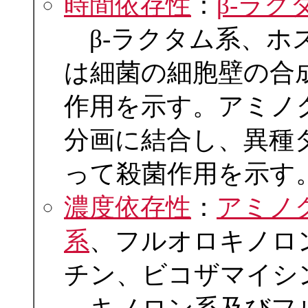
時間依存性
：
β-ラク
β-ラクタム系、ホ
は細菌の細胞壁の合
作用を示す。アミノ
分画に結合し、異種
って殺菌作用を示す
濃度依存性
：
アミノ
系
、フルオロキノロ
チン、ビコザマイシ