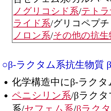
ノグリコシド系
/
テトラ
ライド系
/グリコペプチ
ノロン系
/
その他の抗生
○β-ラクタム系抗生物質 β-lact
化学構造中にβ-ラク
ペニシリン系
/βラク
系/
セフェム系
/
βラク