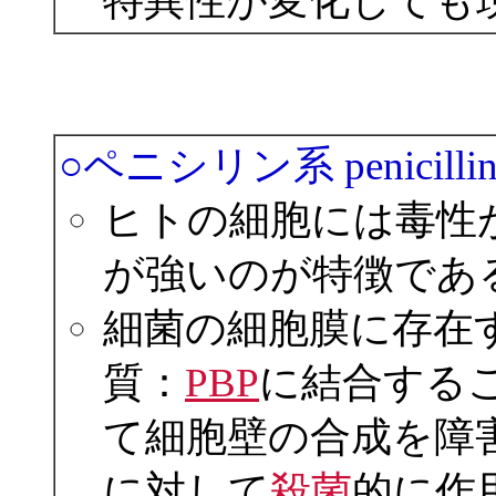
特異性が変化しても
○ペニシリン系 penicillin an
ヒトの細胞には毒性
が強いのが特徴であ
細菌の細胞膜に存在
質：
PBP
に結合する
て細胞壁の合成を障
に対して
殺菌
的に作