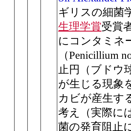
ギリスの細菌学
生理学賞
受賞
にコンタミネ
（Penicilli
止円（ブドウ
が生じる現象
カビが産生す
考え（実際に
菌の発育阻止