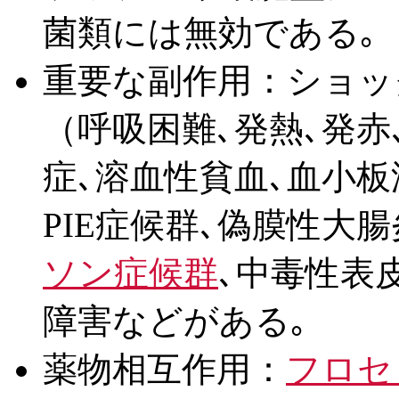
菌類には無効である｡
重要な副作用：ショッ
（呼吸困難､発熱､発赤
症､溶血性貧血､血小板
PIE症候群､偽膜性大腸
ソン症候群
､中毒性表
障害などがある｡
薬物相互作用：
フロセ