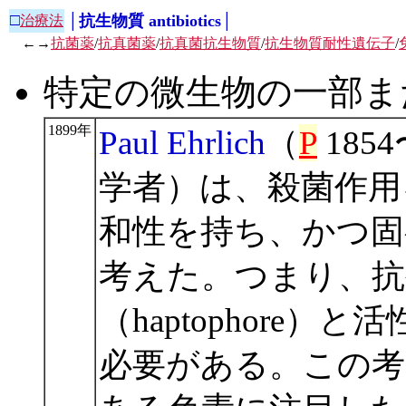
□
│抗生物質 antibiotics│
治療法
←→
抗菌薬
/
抗真菌薬
/
抗真菌抗生物質
/
抗生物質耐性遺伝子
/
特定の微生物の一部ま
1899年
Paul Ehrlich
（
P
185
学者）は、殺菌作用
和性を持ち、かつ固
考えた。つまり、抗
（haptophore）と
必要がある。この考