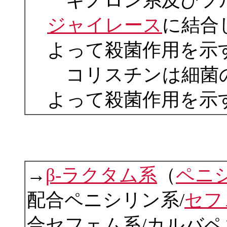
キノロン系及びフ
ジャイレース
に結合
よって殺菌作用を示
コリスチンは細菌の
よって殺菌作用を示
→
β-ラクタム系
（
ペニ
配合ペニシリン系/
セフ
合セフェム系/カルバペ