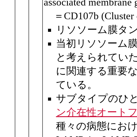
associated membran
＝CD107b (Cluster of 
リソソーム膜タ
当初リソソーム
と考えられてい
に関連する重要
ている。
サブタイプのひとつ
ン介在性オート
種々の病態にお