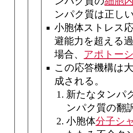
ンパク質の
細胞
ンパク質は正し
小胞体ストレス
避能力を超える
場合、
アポトー
この応答機構は
成される。
新たなタンパ
ンパク質の翻
小胞体
分子シ