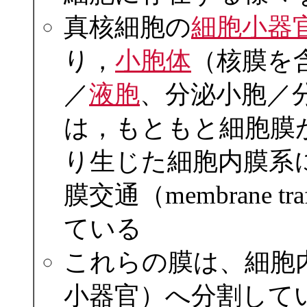
真核細胞の
細胞小器
り，
小胞体
（核膜を
／
液胞
、分泌小胞／
は，もともと細胞膜
り生じた細胞内膜系
膜交通（membrane 
ている
これらの膜は、細胞
小器官）へ分割して