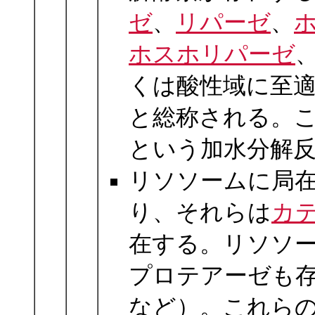
ゼ
、
リパーゼ
、
ホスホリパーゼ
くは酸性域に至適
と総称される。これらは
という加水分解
リソソームに局
り、それらは
カ
在する。リソソ
プロテアーゼも存在す
など）。これら