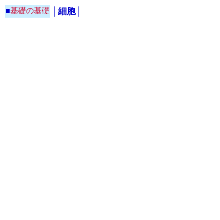
■
基礎の基礎
│細胞│