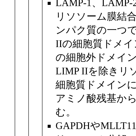
LAMP-1、LA
リソソーム膜結
ンパク質の一つであ
IIの細胞質ドメ
の細胞外ドメイ
LIMP IIを除
細胞質ドメインに、
アミノ酸残基か
む。
GAPDHやMLL