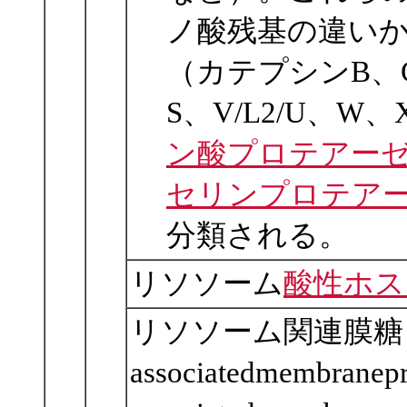
ノ酸残基の違い
（カテプシンB、C/J
S、V/L2/U、W、X
ン酸プロテアー
セリンプロテア
分類される。
リソソーム
酸性ホス
リソソーム関連膜糖タンパ
associatedmembrane