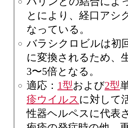
バリンとの結合によ
とにより、経口アシ
なっている。
バラシクロビルは初
に変換されるため、
3〜5倍となる。
適応：
1型
および
2型
疹ウイルス
に対して
性器ヘルペスに代表
疱疹の発症時の他、