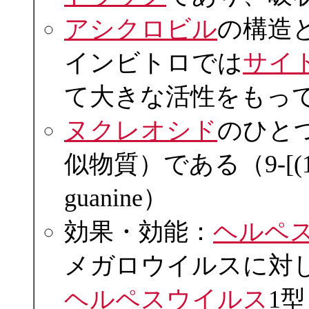
アシクロビル
の構造
インビトロでは
サイ
て大きな活性をもっ
ヌクレオシド
のひと
似物質）である（9-[(1,3,-d
guanine）
効果・効能：
ヘルペ
メガロウイルスに対
ヘルペスウイルス
1