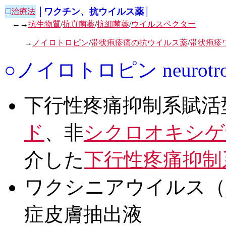
□
│ワクチン、抗ウイルス薬│
治療法
←→
抗生物質
/
抗真菌薬
/
抗細菌薬
/
ウイルスベクター
→
ノイロトロピン
/
帯状疱疹痛の抗ウイルス薬
/
帯状疱疹
○ノイロトロピン neurotro
下行性疼痛抑制系賦活
ド
、非
シクロオキシゲ
介した
下行性疼痛抑制
ワクシニアウイルス（para
症皮膚抽出液