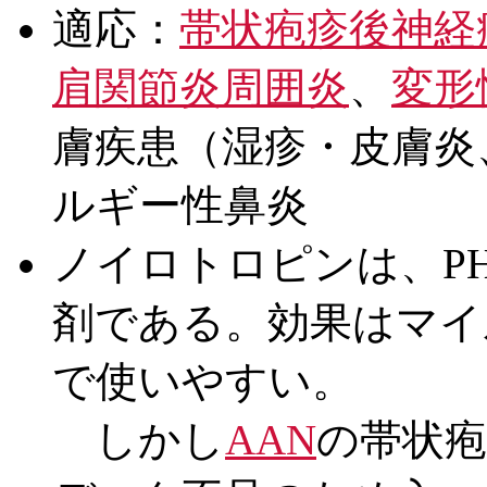
適応：
帯状疱疹後神経
肩関節炎周囲炎
、
変形
膚疾患（湿疹・皮膚炎
ルギー性鼻炎
ノイロトロピンは、P
剤である。効果はマイ
で使いやすい。
しかし
AAN
の帯状疱