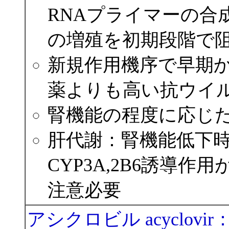
RNAプライマーの合
の増殖を初期段階で
新規作⽤機序で早期
薬よりも⾼い抗ウイ
腎機能の程度に応じ
肝代謝：腎機能低下
CYP3A,2B6誘導作
注意必要
アシクロビル acyclovir