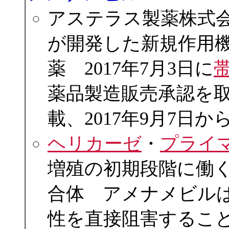
アステラス製薬株式
が開発した新規作用
薬 2017年7月3日に
薬品製造販売承認を取得
載、2017年9月7日
ヘリカーゼ
・
プライ
増殖の初期段階に働
合体 アメナメビル
性を直接阻害すること