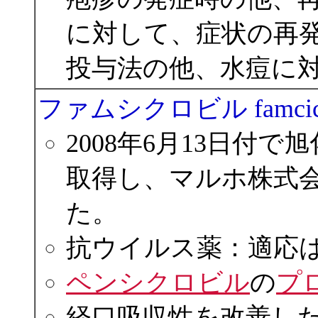
に対して、症状の再
投与法の他、水痘に
ファムシクロビル famcicl
2008年6月13日付
取得し、マルホ株式会
た。
抗ウイルス薬：適応
ペンシクロビル
の
プ
経口吸収性を改善し