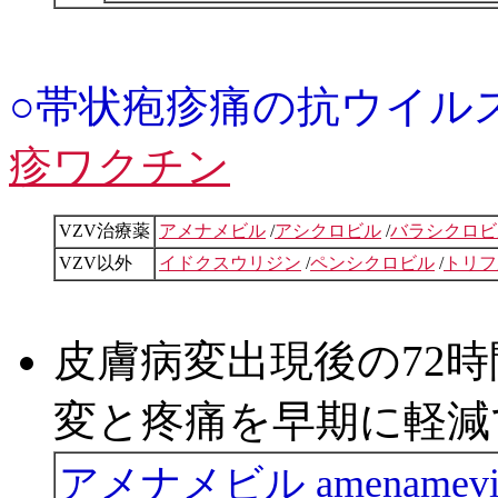
○帯状疱疹痛の抗ウイル
疹ワクチン
VZV治療薬
アメナメビル
/
アシクロビル
/
バラシクロビ
VZV以外
イドクスウリジン
/
ペンシクロビル
/
トリフ
皮膚病変出現後の72
変と疼痛を早期に軽減
アメナメビル amenamev