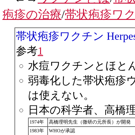
疱疹の治療
/
帯状疱疹ワ
帯状疱疹ワクチン Herpes Zo
参考
1
水痘ワクチンとほと
弱毒化した帯状疱疹
は使えない。
日本の科学者、高橋
1974年
高橋理明先生（微研の元所長）が開発
1983年
WHOが承認