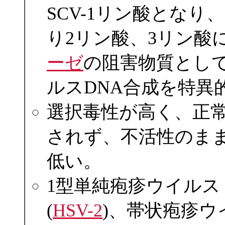
SCV-1リン酸とな
り2リン酸、3リン酸
ーゼ
の阻害物質として
ルスDNA合成を特異
選択毒性が高く、正
されず、不活性のま
低い。
1型単純疱疹ウイルス 
(
HSV-2
)、帯状疱疹ウイルス (