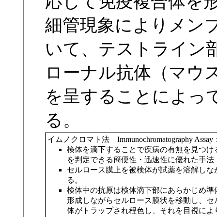
応して免疫複合体を
細管現象によりメン
いて、テストライン部
ローナル抗体（マウ
を呈することによって
る。
イムノクロマト法 Immunochromatography Assa
検体を滴下することで疾病の有無を見つける
を判定できる簡便性・迅速性に優れた手法
セルロース膜上を被検体が試薬を溶解しな
る。
検体中の抗原は検体滴下部にあらかじめ準
形成しながらセルロース膜状を移動し、セ
体がトラップされ程色し、それを目視によ