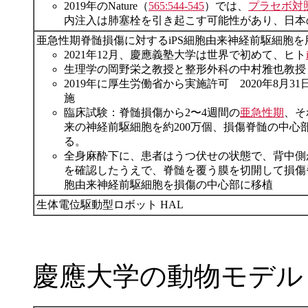
2019年のNature（
565:544-545
）では、
プラセボ対
内注入は肺塞栓を引き起こす可能性があり、日本
亜急性期脊髄損傷に対するiPS細胞由来神経前駆細胞
2021年12月、慶應義塾大学は世界で初めて、ヒト
生理学の岡野栄之教授と整形外科の中村雅也教授
2019年に厚生労働省から実施許可 2020年8月3
施
臨床試験：脊髄損傷から2〜4週間の
亜急性期
、そ
来の神経前駆細胞を約200万個、損傷脊髄の中心
る。
全身麻酔下に、患者はうつ伏せの状態で、背中側
を確認したうえで、脊髄を覆う膜を切開して損傷脊髄
胞由来神経前駆細胞を損傷の中心部に移植
生体電位駆動型ロボット HAL
慶應大学の動物モデル