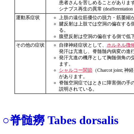
患者さんを苦しめることがあります。交感神経系
シナプス再生の異常 (deafferenta
運動系症状
上肢の遠位筋優位の脱力・筋萎縮
腱反射は上肢では空洞の偏在する
る。
腹壁反射は空洞の偏在する側で低
その他の症状
自律神経症状として、
ホルネル徴
発汗は亢進し、脊髄髄内病変の進
発汗亢進の機序として胸髄側角の
ます。
シャルコー関節
（Charcot j
があります。
脊髄空洞症ではときに障害側の手
説明されている。
○脊髄癆 Tabes dorsalis