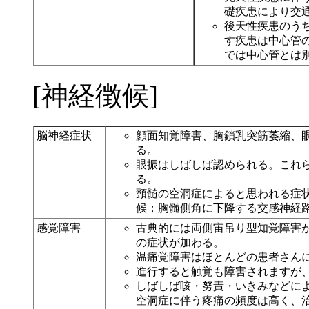
礎疾患により交
後天性疾患のう
す疾患は中心管
では中心管とは
[神経徴候]
脳神経症状
顔面知覚障害、胸鎖乳突筋萎縮、
る。
眼振はしばしば認められる。これ
る。
頸髄の空洞症によると思われる症
候；胸髄側角に下降する交感神経
感覚障害
古典的には両側宙吊り型知覚障害
の症状が加わる。
温痛覚障害はほとんどの患者さん
進行すると触覚も障害されますが
しばしば咳・努責・いきみなどに
空洞症に伴う疼痛の頻度は高く、