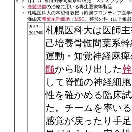
ヒト（自己）骨髄由来間葉系幹細胞 ステミラック stemi
脊髄損傷
の治療に用いる再生医療等製品
札幌医科大の本望修教授（附属フロンティア医学
髄由来
間葉系幹細胞：MSC
、整形外科（山下敏彦
2013～
札幌医科大は医師主
2017年
己培養骨髄間葉系幹
運動・知覚神経麻痺
髄
から取り出した
幹
して脊髄の神経細胞
性を確かめる臨床試
た。チームを率いる
感覚が戻ったり手足