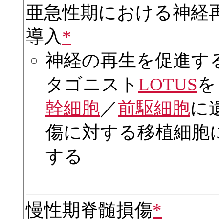
亜急性期における神経再生
導入
*
神経の再生を促進する 
タゴニスト
LOTUS
を
幹細胞
／
前駆細胞
に
傷に対する移植細胞
する
慢性期脊髄損傷
*