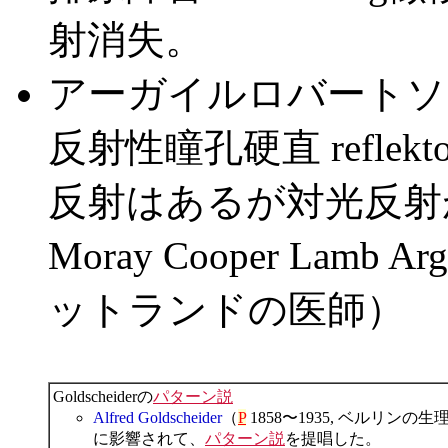
射消失。
アーガイルロバートソン瞳孔Arg
反射性瞳孔硬直 reflektori
反射はあるが対光反射がない
Moray Cooper Lamb Arg
ットランドの医師）
Goldscheiderの
パターン説
Alfred Goldscheider
（
P
1858〜1935, ベルリ
に影響されて、
パターン説
を提唱した。