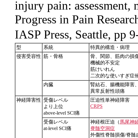
injury pain: assessment
Progress in Pain Researc
IASP Press, Seattle, pp 
型
系統
特異的構造・病理
侵害受容性
筋・骨格
骨、関節、筋肉の損
機械的不安定
筋けいれん
二次的な使いすぎ症
内臓
腎結石、腸機能障害
異常反射性頭痛
神経障害性
受傷レベル
圧迫性単神経障害
CRPS
より上位
above-level SCI痛
受傷レベル
神経根圧迫（
馬尾神
at-level SCI痛
脊髄空洞症
外傷性脊髄損傷/脊髄