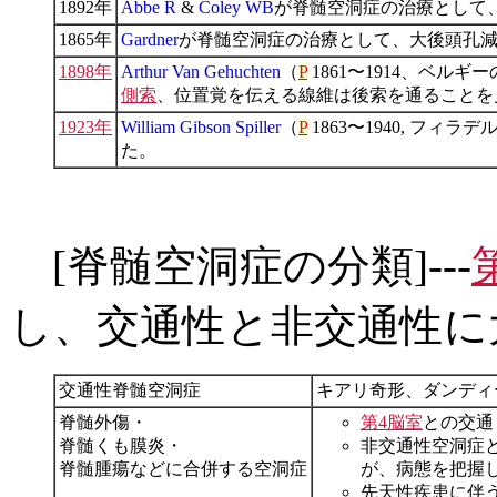
1892年
Abbe R
&
Coley WB
が脊髄空洞症の治療として、sy
1865年
Gardner
が脊髄空洞症の治療として、大後頭孔
1898年
Arthur Van Gehuchten
（
P
1861〜1914、ベル
側索
、位置覚を伝える線維は後索を通ることを
1923年
William Gibson Spiller
（
P
1863〜1940, フ
た。
[脊髄空洞症の分類]---
し、交通性と非交通性に大別（B
交通性脊髄空洞症
キアリ奇形、ダンディ
脊髄外傷・
第4脳室
との交通
脊髄くも膜炎・
非交通性空洞症
脊髄腫瘍などに合併する空洞症
が、病態を把握
先天性疾患に伴