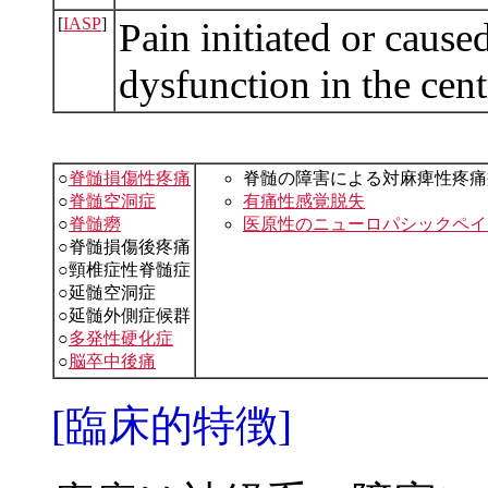
[
IASP
]
Pain initiated or cause
dysfunction in the cen
○
脊髄損傷性疼痛
脊髄の障害による対麻痺性疼痛
○
脊髄空洞症
有痛性感覚脱失
○
脊髄癆
医原性のニューロパシックペイ
○脊髄損傷後疼痛
○頸椎症性脊髄症
○延髄空洞症
○延髄外側症候群
○
多発性硬化症
○
脳卒中後痛
[臨床的特徴]