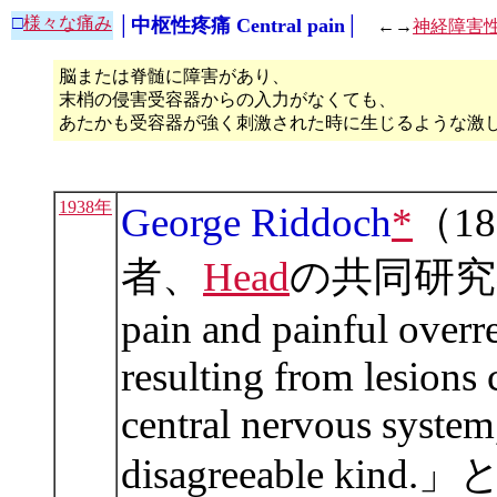
□
様々な痛み
│中枢性疼痛 Central pain│
←→
神経障害
脳または脊髄に障害があり、
末梢の侵害受容器からの入力がなくても、
あたかも受容器が強く刺激された時に生じるような激
1938年
George Riddoch
*
（1
者、
Head
の共同研究者
pain and painful overre
resulting from lesions 
central nervous system
disagreeable ki