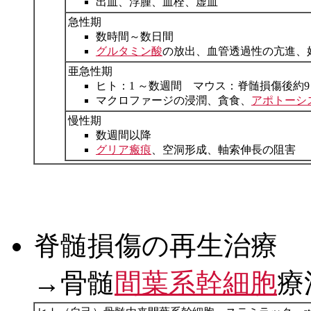
出血、浮腫、血栓、虚血
急性期
数時間～数日間
グルタミン酸
の放出、血管透過性の亢進、
亜急性期
ヒト：1 ～数週間 マウス：脊髄損傷後約9
マクロファージの浸潤、貪食、
アポトーシ
慢性期
数週間以降
グリア瘢痕
、空洞形成、軸索伸長の阻害
脊髄損傷の再生治療
→骨髄
間葉系幹細胞
療