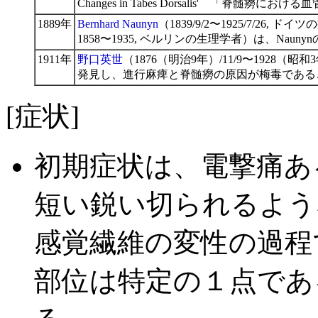
Changes in Tabes Dorsalis' 「脊髄
1889年
Bernhard Naunyn
（1839/9/2〜1925/7/26, ド
1858〜1935, ベルリンの生理学者）は、Naunyn
1911年
野口英世
（1876（明治9年）/11/9〜1928
発見し、進行麻痺と脊髄癆の原因が梅毒である
[症状]
初期症状は、電撃痛あ
短い鋭い切られるよう
感覚繊維の変性の過程
部位は特定の１点であ