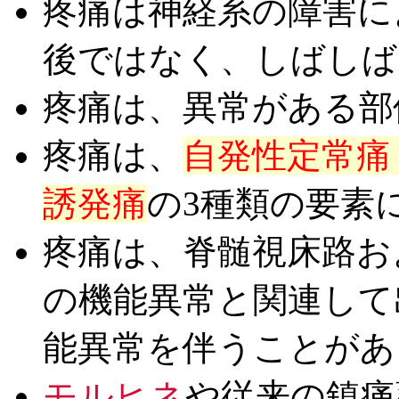
疼痛は神経系の障害に
後ではなく、しばしば
疼痛は、異常がある部
疼痛は、
自発性定常痛
誘発痛
の3種類の要素
疼痛は、脊髄視床路お
の機能異常と関連して
能異常を伴うことがあ
モルヒネ
や従来の鎮痛