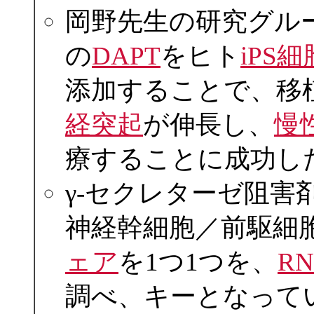
岡野先生の研究グル
の
DAPT
をヒト
iPS細
添加することで、移
経突起
が伸長し、
慢
療することに成功し
γ-セクレターゼ阻害
神経幹細胞／前駆細
ェア
を1つ1つを、
RN
調べ、キーとなって