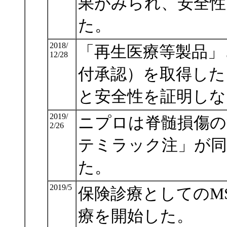
果がみられ、安全性
た。
2018/
「再生医療等製品」
12/28
付承認）を取得した
と安全性を証明しな
2019/
ニプロは脊髄損傷の
2/26
テミラック注」が同
た。
2019/5
保険診療としてのM
療を開始した。