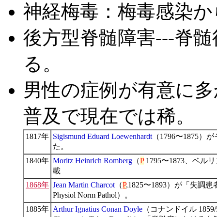
神経梅毒：梅毒感染から
後方型脊髄障害---脊
る。
男性の症例が有意に多
普及で現在では稀。
1817年
Sigismund Eduard Loewenhardt
（1796〜1875）
た。
1840年
Moritz Heinrich Romberg
（
P
1795〜1873、ベ
載
1868年
Jean Martin Charcot
（
P
,1825〜1893）が「
Physiol Norm Pathol）。
1885年
Arthur Ignatius Conan Doyle
（コナンドイル 1859/5/2