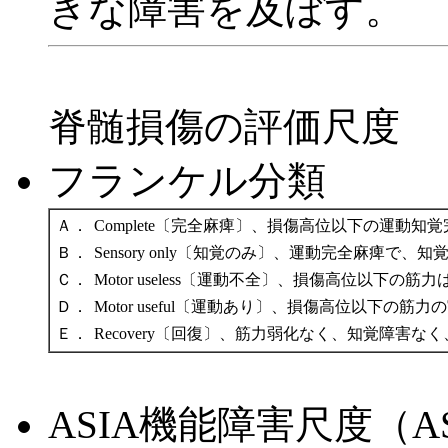
きな障害を及ぼす。
脊髄損傷の評価尺度
フランケル分類
Ａ．
Complete〔完全麻痺〕、損傷高位以下の運動知
Ｂ．
Sensory only〔知覚のみ〕、運動完全麻痺で、
Ｃ．
Motor useless〔運動不全〕、損傷高位以下
Ｄ．
Motor useful〔運動あり〕、損傷高位以下
Ｅ．
Recovery〔回復〕、筋力弱化なく、知覚障害
ASIA機能障害尺度（