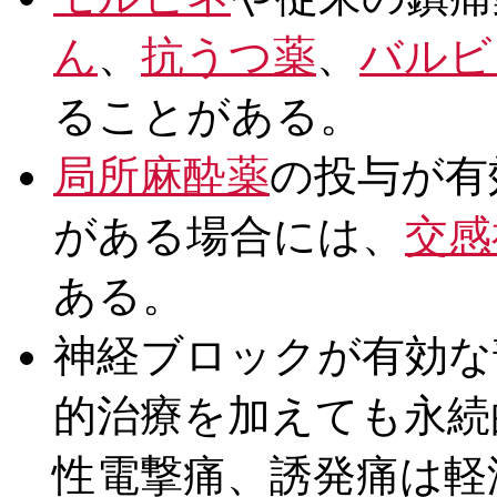
ん
、
抗うつ薬
、
バルビ
ることがある。
局所麻酔薬
の投与が有
がある場合には、
交感
ある。
神経ブロックが有効な
的治療を加えても永続
性電撃痛、誘発痛は軽