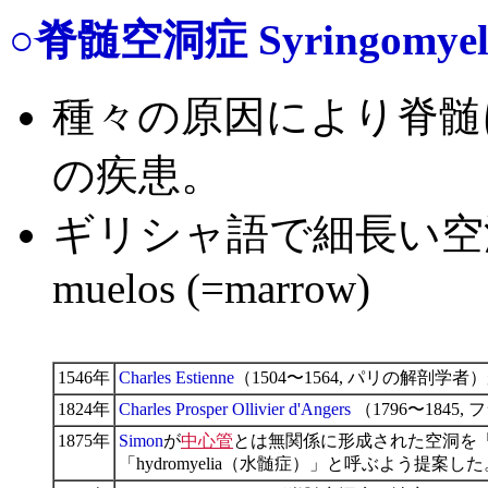
○脊髄空洞症 Syringomyel
種々の原因により脊髄
の疾患。
ギリシャ語で細長い空洞：syri
muelos (=marrow)
1546年
Charles Estienne
（1504〜1564, パリの解
1824年
Charles Prosper Ollivier d'Angers
（1796〜1845
1875年
Simon
が
中心管
とは無関係に形成された空洞を「syr
「hydromyelia（水髄症）」と呼ぶよう提案した