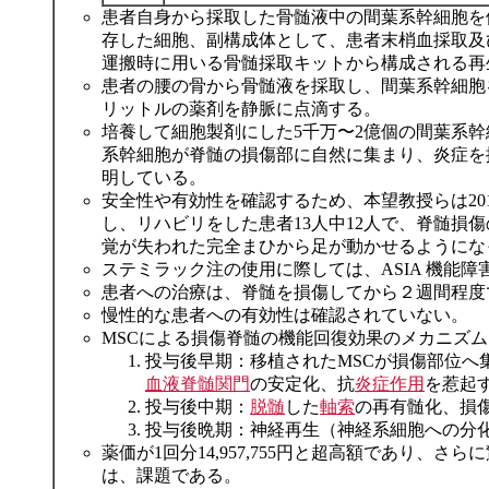
患者自身から採取した骨髄液中の間葉系幹細胞を
存した細胞、副構成体として、患者末梢血採取及
運搬時に用いる骨髄採取キットから構成される再
患者の腰の骨から骨髄液を採取し、間葉系幹細胞を
リットルの薬剤を静脈に点滴する。
培養して細胞製剤にした5千万〜2億個の間葉系幹
系幹細胞が脊髄の損傷部に自然に集まり、炎症を
明している。
安全性や有効性を確認するため、本望教授らは20
し、リハビリをした患者13人中12人で、脊髄損
覚が失われた完全まひから足が動かせるようにな
ステミラック注の使用に際しては、ASIA 機能障害
患者への治療は、脊髄を損傷してから２週間程度
慢性的な患者への有効性は確認されていない。
MSCによる損傷脊髄の機能回復効果のメカニズム
投与後早期：移植されたMSCが損傷部位へ
血液脊髄関門
の安定化、抗
炎症作用
を惹起
投与後中期：
脱髄
した
軸索
の再有髄化、損傷軸
投与後晩期：神経再生（神経系細胞への分
薬価が1回分14,957,755円と超高額であり、
は、課題である。