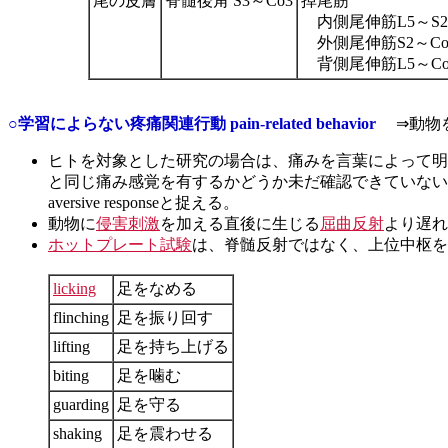
尾の皮膚
脊髄後角 S3～Co3
掉尾筋
内側尾伸筋L5～S2
外側尾伸筋S2～Co
背側尾伸筋L5～Co
○学習によらない疼痛関連行動 pain-related behavior
⇒動物を
ヒトを対象とした研究の場合は、痛みを言葉によって明
と同じ痛み感覚を有するかどうか未だ確認できていない
aversive responseと捉える。
動物に
侵害刺激
を加える直後に生じる
屈曲反射
より遅れ
ホットプレート試験
は、脊髄反射ではなく、上位中枢を
licking
足をなめる
flinching
足を振り回す
lifting
足を持ち上げる
biting
足を噛む
guarding
足を守る
shaking
足を震わせる