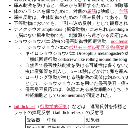
痛み刺激を受けると、痛みから避難するために、刺激部
体のバランスを保つために、対側の
屈筋
は弛緩し、
伸筋
屈曲反射は、生体防御のための「痛み反射」である。脊
下等動物においても、「引っ込め反射」として観察され
ナメクジウオ amphioxus（原索動物）にみられるcoil
（脳のない原生動物でも、刺激源から遠ざかる反応はみ
ショウジョウバエ 幼虫の侵害防御性回避運動
nocifensi
←→ショウジョウバエの
ポリモーダル受容器
/
熱痛覚
キイロショウジョウバエ Drosophila mel
「横転回避行動 corkscrew-like rolling arou
自然界で侵害性熱刺激を受ける可能性は多くない
虫に産卵管を刺入し、5～10秒ほどかけて卵を産
ローリング運動が生じる熱刺激の閾値は約39°C
として、ショウジョウバエを用いた侵害受容・痛
侵害受容反応には、体壁にある感覚細胞のうち、特に樹状突起の
神経細胞としてGoro neuronsが同定された。
tail flick test
（
行動学的研究
）などは、逃避反射を指標と
ラットの掉尾反射（tail flick reflex）の反射弓
受容器
中枢
効果器