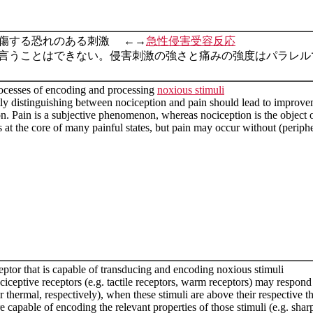
傷する恐れのある刺激 ←→
急性侵害受容反応
言うことはできない。侵害刺激の強さと痛みの強度はパラレル
ocesses of encoding and processing
noxious stimuli
tly distinguishing between nociception and pain should lead to improve
. Pain is a subjective phenomenon, whereas nociception is the object 
 at the core of many painful states, but pain may occur without (periph
eptor that is capable of transducing and encoding noxious stimuli
iceptive receptors (e.g. tactile receptors, warm receptors) may respond
 thermal, respectively), when these stimuli are above their respective t
e capable of encoding the relevant properties of those stimuli (e.g. sharp