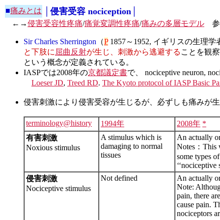
■
痛みとは
│侵害受容 nociception│
←→
侵害受容性疼痛
/
痛覚変調性疼痛
/
痛みの多層モデル
参
Sir Charles Sherrington
（
P
1857～1952, イギリスの
と下肢に
屈曲反射
が生じ、刺激から逃避する
ことを観察
という概念が定義されている。
IASPでは2008年の
京都議定書
で、 nociceptive neuron, nocic
Loeser JD
,
Treed RD
.
The Kyoto protocol of IASP Basic Pa
侵害刺激により侵害受容が生じるが、必ずしも痛みが生
terminology@history
1994年
2008年
*
A stimulus which is
An actually o
有害刺激
damaging to normal
Notes：This wa
Noxious stimulus
tissues
some types of
‘‘nociceptive 
Not defined
An actually o
侵害刺激
Note: Althoug
Nociceptive stimulus
pain, there ar
cause pain. Th
nociceptors ar