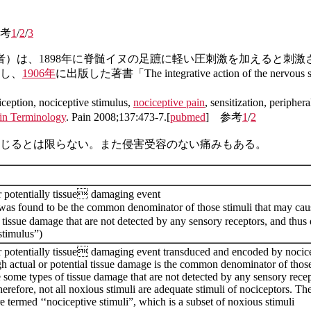
考
1
/
2
/
3
生理学者）は、1898年に脊髄イヌの足蹠に軽い圧刺激を加えると
し、
1906年
に出版した著書「The integrative action of the nervo
eption, nociceptive stimulus,
nociceptive pain
, sensitization, pe
in Terminology
. Pain 2008;137:473-7.[
pubmed
] 参考
1
/
2
じるとは限らない。また侵害受容のない痛みもある。
r potentially tissue damaging event
s found to be the common denominator of those stimuli that may cause
 tissue damage that are not detected by any sensory receptors, and thus 
stimulus”)
r potentially tissue damaging event transduced and encoded by nocic
h actual or potential tissue damage is the common denominator of those
e some types of tissue damage that are not detected by any sensory rece
erefore, not all noxious stimuli are adequate stimuli of nociceptors. Th
e termed ‘‘nociceptive stimuli”, which is a subset of noxious stimuli