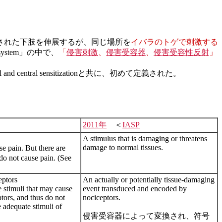
刺激された下肢を伸展するが、同じ場所を
イバラのトゲで刺激する
us system」の中で、
「
侵害刺激
、
侵害受容器
、
侵害受容性反射
」
ripheral and central sensitizationと共に、初めて定義された。
2011年
＜
IASP
A stimulus that is damaging or threatens
damage to normal tissues.
 pain. But there are
do not cause pain. (See
eptors
An actually or potentially tissue-damaging
 stimuli that may cause
event transduced and encoded by
ptors, and thus do not
nociceptors.
e adequate stimuli of
侵害受容器によって変換され、符号