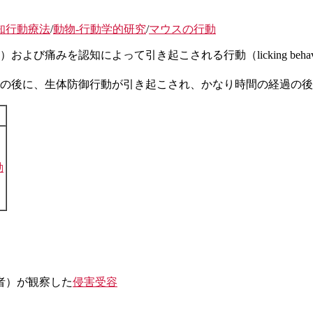
知行動療法
/
動物-行動学的研究
/
マウスの行動
viorなど）および痛みを認知によって引き起こされる行動（licking
の後に、生体防御行動が引き起こされ、かなり時間の経過の後
動
理学者）が観察した
侵害受容