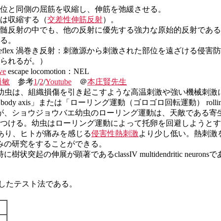
位と同側の屈筋を収縮し、伸筋を弛緩させる。
は収縮する（
交差性伸筋反射
）。
髄反射の中でも、他の反射に優先する強力な原始的反射である
る。
ing reflex 渦巻き反射：刺激源から刺激された部位を遠ざける侵
られるが。）
ve
escape locomotion：NEL
過敏
参考
1
/
2
/
Youtube
＠
本庄賢先生
anogasterの幼虫は、組織損傷を引き起こすような高温刺激や強
nd the long body axis」または「ローリング運動（ゴロゴロ回転運動） r
が、ショウジョウバエ幼虫のローリング運動は、天敵である寄
みつける。幼虫はローリング運動によって托卵を回避しようと
であり、ヒトが痛みを感じる
侵害性熱刺激
より少し低い。熱刺激
みの研究をすることができる。
伸展が顕著であるclassIV multidendritic neuro
したテスト法である。