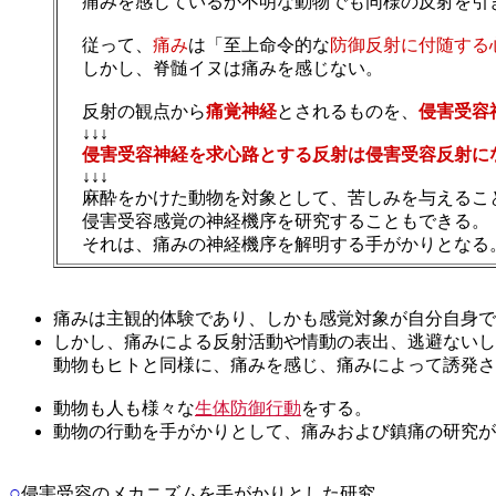
痛みを感じているか不明な動物でも同様の反射を引
従って、
痛み
は「至上命令的な
防御反射に付随する
しかし、脊髄イヌは痛みを感じない。
反射の観点から
痛覚神経
とされるものを、
侵害受容
↓↓↓
侵害受容神経を求心路とする反射は侵害受容反射に
↓↓↓
麻酔をかけた動物を対象として、苦しみを与えるこ
侵害受容感覚の神経機序を研究することもできる。
それは、痛みの神経機序を解明する手がかりとなる
痛みは主観的体験であり、しかも感覚対象が自分自身で
しかし、痛みによる反射活動や情動の表出、逃避ないし
動物もヒトと同様に、痛みを感じ、痛みによって誘発さ
動物も人も様々な
生体防御行動
をする。
動物の行動を手がかりとして、痛みおよび鎮痛の研究
○
侵害受容のメカニズムを手がかりとした研究