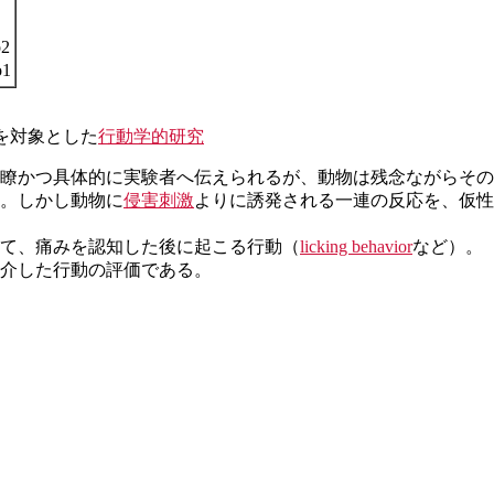
2
1
対象とした
行動学的研究
瞭かつ具体的に実験者へ伝えられるが、動物は残念ながらその
。しかし動物に
侵害刺激
よりに誘発される一連の反応を、仮性疼痛反応 p
て、痛みを認知した後に起こる行動（
licking behavior
など）。
介した行動の評価である。