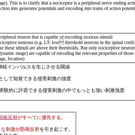
nge). This is to clarify that a nociceptor is a peripheral nerve ending act
tion into generator potentials and encoding into trains of action potenti
eripheral neuron that is capable of encoding noxious stimuli
iceptive neurons (e.g. LT: low threshold neurons in the spinal cord
use these stimuli are above their thresholds. But only nociceptive neur
ynamic range) are capable of encoding the relevant properties of those st
nge, location)
経インパルスを生じさせる閾値
として知覚できる侵害刺激の強度
験的に許容できる侵害刺激の中でもっとも強い刺激強度
屈曲反射
がすべてに優先する
。
）な刺激が防御反射
を引き起こす。