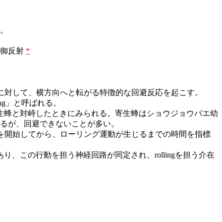
。
害防御反射
*
い機械刺激に対して、横方向へと転がる特徴的な回避反応を起こす。
olling」と呼ばれる。
生蜂と対峙したときにみられる。寄生蜂はショウジョウバエ幼
するが、回避できないことが多い。
を開始してから、ローリング運動が生じるまでの時間を指標
nsであり、この行動を担う神経回路が同定され、rollingを担う介在