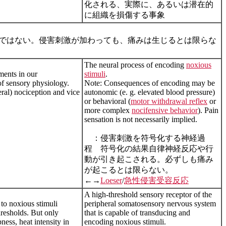
化される、実際に、あるいは潜在的
に組織を損傷する事象
ではない。侵害刺激が加わっても、痛みは生じるとは限らな
The neural process of encoding
noxious
ments in our
stimuli
.
of sensory physiology.
Note: Consequences of encoding may be
eral) nociception and vice
autonomic (e. g. elevated blood pressure)
or behavioral (
motor withdrawal reflex
or
more complex
nocifensive behavior
). Pain
sensation is not necessarily implied.
：侵害刺激を符号化する神経過
程 符号化の結果自律神経反応や行
動が引き起こされる。必ずしも痛み
が起こるとは限らない。
←→
Loeser
/
急性侵害受容反応
A high-threshold sensory receptor of the
 to noxious stimuli
peripheral somatosensory nervous system
hresholds. But only
that is capable of transducing and
ness, heat intensity in
encoding noxious stimuli.