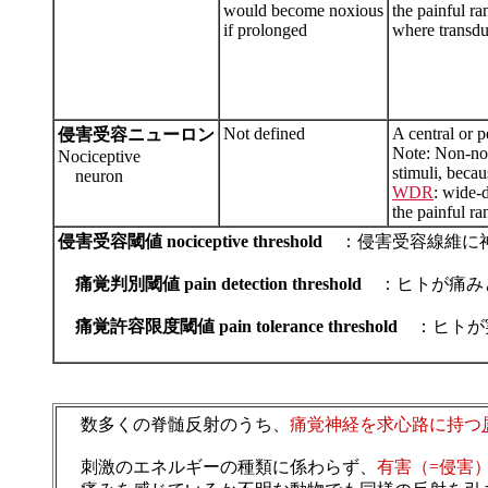
would become noxious
the painful ra
if prolonged
where transduc
Not defined
A central or p
侵害受容ニューロン
Note: Non-noc
Nociceptive
stimuli, beca
neuron
WDR
: wide-d
the painful ra
侵害受容閾値 nociceptive threshold
：侵害受容線維に神
痛覚判別閾値 pain detection threshold
：ヒトが痛み
痛覚許容限度閾値 pain tolerance threshold
：ヒトが実
数多くの脊髄反射のうち、
痛覚神経を求心路に持つ
刺激のエネルギーの種類に係わらず、
有害（=侵害