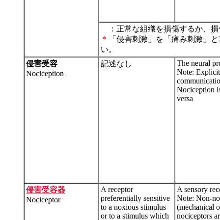
：正常な組織を損傷するか、損
＊
「侵害刺激」を「痛み刺激」と
い。
The neural pr
侵害受容
記述なし
Note: Explici
Nociception
communication
Nociception is
versa
A receptor
A sensory rec
侵害受容器
preferentially sensitive
Note: Non-noc
Nociceptor
to a noxious stimulus
(mechanical or
or to a stimulus which
nociceptors ar