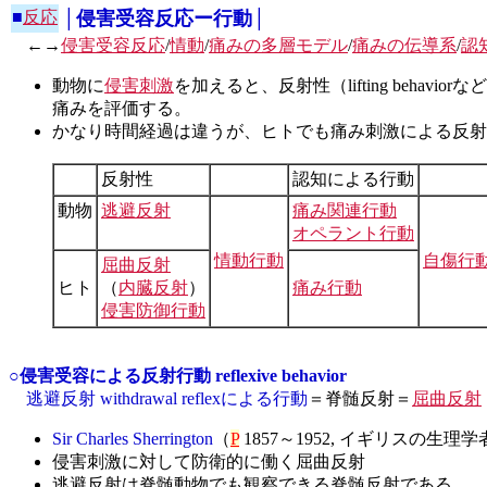
■
反応
│侵害受容反応ー行動│
←→
侵害受容反応
/
情動
/
痛みの多層モデル
/
痛みの伝導系
/
認
動物に
侵害刺激
を加えると、反射性（lifting beha
痛みを評価する。
かなり時間経過は違うが、ヒトでも痛み刺激による反射
反射性
認知による行動
動物
逃避反射
痛み関連行動
オペラント行動
情動行動
自傷行
屈曲反射
ヒト
（
内臓反射
）
痛み行動
侵害防御行動
○侵害受容による反射行動 reflexive behavior
逃避反射 withdrawal reflexによる行動
＝脊髄反射＝
屈曲反射
Sir Charles Sherrington
（
P
1857～1952, イギリスの生
侵害刺激に対して防衛的に働く屈曲反射
逃避反射は脊髄動物でも観察できる脊髄反射である。