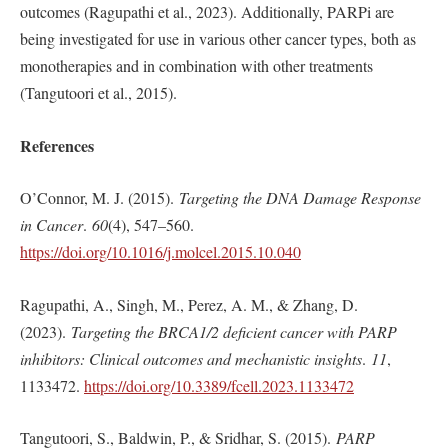
outcomes (Ragupathi et al., 2023). Additionally, PARPi are
being investigated for use in various other cancer types, both as
monotherapies and in combination with other treatments
(Tangutoori et al., 2015).
References
O’Connor, M. J. (2015).
Targeting the DNA Damage Response
in Cancer
.
60
(4), 547–560.
https://doi.org/10.1016/j.molcel.2015.10.040
Ragupathi, A., Singh, M., Perez, A. M., & Zhang, D.
(2023).
Targeting the BRCA1/2 deficient cancer with PARP
inhibitors: Clinical outcomes and mechanistic insights
.
11
,
1133472.
https://doi.org/10.3389/fcell.2023.1133472
Tangutoori, S., Baldwin, P., & Sridhar, S. (2015).
PARP