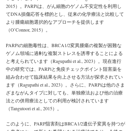
2015）。PARPiは、がん細胞のゲノム不安定性を利用し
てDNA損傷応答を標的とし、従来の化学療法と比較して
より腫瘍細胞選択的なアプローチを提供します
（O’Connor, 2015）。
PARPiの細胞毒性は、BRCA1/2変異腫瘍の複製が困難な
ゲノム領域に過剰な複製ストレスを誘導することによる
と考えられています（Ragupathi et al., 2023）。現在進行
中の研究では、PARPiと免疫チェックポイント阻害薬を
組み合わせて臨床結果を向上させる方法が探求されてい
ます（Ragupathi et al., 2023）。さらに、PARPiは他のさま
ざまながんタイプに対しても、単独療法および他の治療
法との併用療法としての利用が検討されています
（Tangutoori et al., 2015）。
このように、PARP阻害剤はBRCA1/2遺伝子変異を持つが