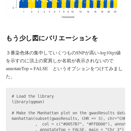
もう少し図にバリエーションを
３番染色体の集中していくつものSNPが高い-log10(p)値
を示すのに頂上の変異しか名前が表示されないので
annotateTop = FALSE というオプションをつけてみまし
た。
# Load the library

library(qqman)

# Make the Manhattan plot on the gwasResults dataset
manhattan(subset(gwasResults, CHR == 3), chr="CHR",
          ,  col = c("#0057B7", "#FFDD00"), annotat