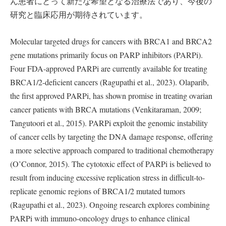
ん患者にとって新たな希望となる治療法であり、今後の
研究と臨床応用が期待されています。
Molecular targeted drugs for cancers with BRCA1 and BRCA2
gene mutations primarily focus on PARP inhibitors (PARPi).
Four FDA-approved PARPi are currently available for treating
BRCA1/2-deficient cancers (Ragupathi et al., 2023). Olaparib,
the first approved PARPi, has shown promise in treating ovarian
cancer patients with BRCA mutations (Venkitaraman, 2009;
Tangutoori et al., 2015). PARPi exploit the genomic instability
of cancer cells by targeting the DNA damage response, offering
a more selective approach compared to traditional chemotherapy
(O’Connor, 2015). The cytotoxic effect of PARPi is believed to
result from inducing excessive replication stress in difficult-to-
replicate genomic regions of BRCA1/2 mutated tumors
(Ragupathi et al., 2023). Ongoing research explores combining
PARPi with immuno-oncology drugs to enhance clinical