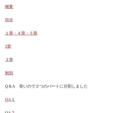
概要
目次
１章・４章・５章
2章
３章
附則
Q＆A 長いので２つのパートに分割しました
QA１
QA２