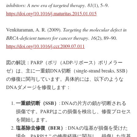
inhibitors: A new era of targeted therapy
.
81
(1), 5–9.
https://doi.org/10.1016/j.maturitas.2015.01.015
Venkitaraman, A. R. (2009).
Targeting the molecular defect in
BRCA-deficient tumors for cancer therapy
.
16
(2), 89–90.
https://doi.org/10.1016/j.ccr.2009.07.011
図の解説：PARP（ポリ（ADP-リボース）ポリメラー
ゼ）は、主に一重鎖DNA切断（single-strand breaks, SSB）
の修復に関与しています。具体的には、以下のような
DNAダメージを修復します：
一重鎖切断（SSB
）
: DNAの片方の鎖が切断される
損傷です。PARPはこの損傷を検出し、修復プロセス
を開始します。
塩基除去修復（BER
）
: DNAの塩基が損傷を受けた
場合、PARPはこの修復経路に関与し、損傷した塩基