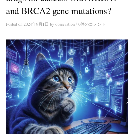
and BRCA2 gene mutations?
/
Posted
on
2024年9月1日
by
observation
0件のコメント