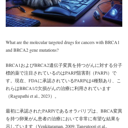
What are the molecular targeted drugs for cancers with BRCA1
and BRCA2 gene mutations?
BRCA1およびBRCA2遺伝子変異を持つがんに対する分子
標的薬で注目されているのはPARP阻害剤（PARPi）で
す。現在、FDAに承認されているPARPiは4種類あり、こ
れらはBRCA1/2欠損がんの治療に利用されています
（Ragupathi et al., 2023）。
最初に承認されたPARPiであるオラパリブは、BRCA変異
を持つ卵巣がん患者の治療において非常に有望な結果を
示しています（Venkitaraman, 2009; Tangutoori et al.,