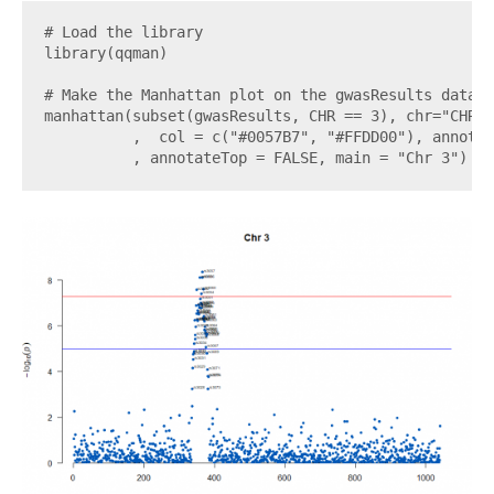
# Load the library

library(qqman)

# Make the Manhattan plot on the gwasResults dataset
manhattan(subset(gwasResults, CHR == 3), chr="CHR",
          ,  col = c("#0057B7", "#FFDD00"), annotat