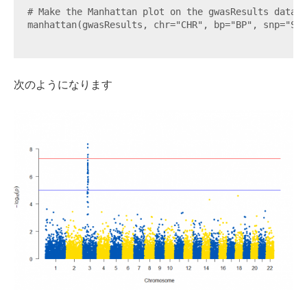
# Make the Manhattan plot on the gwasResults dataset
manhattan(gwasResults, chr="CHR", bp="BP", snp="SNP
次のようになります