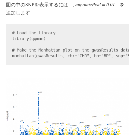
図の中のSNPを表示するには
, annotatePval = 0.01
を
追加します
# Load the library

library(qqman)

# Make the Manhattan plot on the gwasResults dataset
manhattan(gwasResults, chr="CHR", bp="BP", snp="SNP