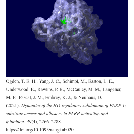
Ogden, T. E. H., Yang, J.-C., Schimpl, M., Easton, L. E.,
Underwood, E., Rawlins, P. B., McCauley, M. M., Langelier,
M.-F., Pascal, J. M., Embrey, K. J., & Neuhaus, D.
(2021).
Dynamics of the HD regulatory subdomain of PARP-1;
substrate access and allostery in PARP activation and
inhibition
.
49
(4), 2266–2288.
https://doi.org/10.1093/nar/gkab020