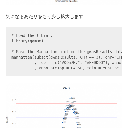
気になるあたりをもう少し拡大します
# Load the library

library(qqman)

# Make the Manhattan plot on the gwasResults dataset
manhattan(subset(gwasResults, CHR == 3), chr="CHR",
          ,  col = c("#0057B7", "#FFDD00"), annotat
          , annotateTop = FALSE, main = "Chr 3", xl