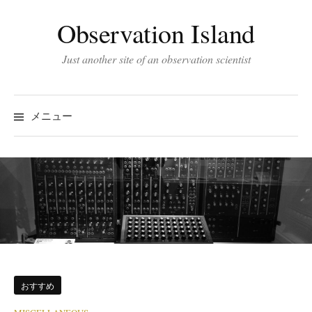
コ
Observation Island
ン
テ
Just another site of an observation scientist
ン
ツ
へ
メニュー
ス
キ
ッ
プ
おすすめ