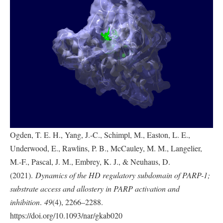
Ogden, T. E. H., Yang, J.-C., Schimpl, M., Easton, L. E.,
Underwood, E., Rawlins, P. B., McCauley, M. M., Langelier,
M.-F., Pascal, J. M., Embrey, K. J., & Neuhaus, D.
(2021).
Dynamics of the HD regulatory subdomain of PARP-1;
substrate access and allostery in PARP activation and
inhibition
.
49
(4), 2266–2288.
https://doi.org/10.1093/nar/gkab020