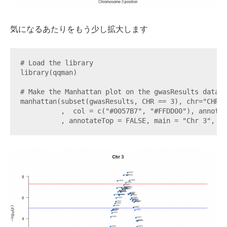
気になるあたりをもう少し拡大します
# Load the library

library(qqman)

# Make the Manhattan plot on the gwasResults dataset
manhattan(subset(gwasResults, CHR == 3), chr="CHR",
          ,  col = c("#0057B7", "#FFDD00"), annotat
          , annotateTop = FALSE, main = "Chr 3", xl