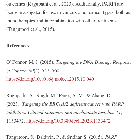
outcomes (Ragupathi et al., 2023). Additionally, PARPi are
being investigated for use in various other cancer types, both as
monotherapies and in combination with other treatments
(Tangutoori et al., 2015).
References
O’Connor, M. J. (2015).
Targeting the DNA Damage Response
in Cancer
.
60
(4), 547–560.
https://doi.org/10.1016/j.molcel.2015.10.040
Ragupathi, A., Singh, M., Perez, A. M., & Zhang, D.
(2023).
Targeting the BRCA1/2 deficient cancer with PARP
inhibitors: Clinical outcomes and mechanistic insights
.
11
,
1133472.
https://doi.org/10.3389/fcell.2023.1133472
Tangutoori, S., Baldwin, P., & Sridhar, S. (2015).
PARP