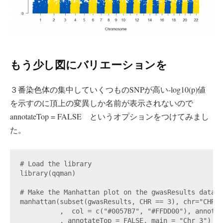
もう少し図にバリエーションを
３番染色体の集中していくつものSNPが高い-log10(p)値
を示すのに頂上の変異しか名前が表示されないので
annotateTop = FALSE というオプションをつけてみまし
た。
# Load the library

library(qqman)

# Make the Manhattan plot on the gwasResults dataset
manhattan(subset(gwasResults, CHR == 3), chr="CHR",
          ,  col = c("#0057B7", "#FFDD00"), annotat