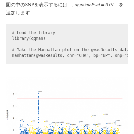
図の中のSNPを表示するには
, annotatePval = 0.01
を
追加します
# Load the library

library(qqman)

# Make the Manhattan plot on the gwasResults dataset
manhattan(gwasResults, chr="CHR", bp="BP", snp="SNP