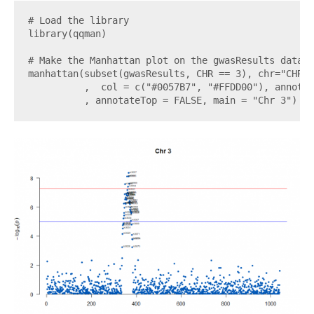
# Load the library

library(qqman)

# Make the Manhattan plot on the gwasResults dataset
manhattan(subset(gwasResults, CHR == 3), chr="CHR",
          ,  col = c("#0057B7", "#FFDD00"), annotat