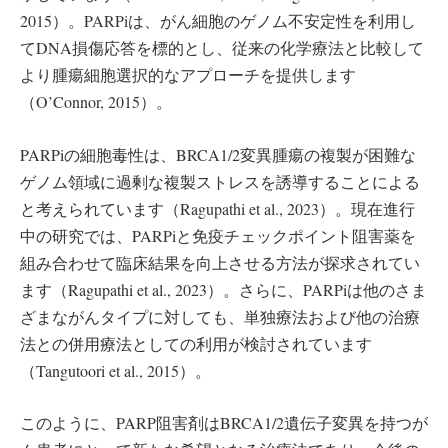
2015）。PARPiは、がん細胞のゲノム不安定性を利用し
てDNA損傷応答を標的とし、従来の化学療法と比較して
より腫瘍細胞選択的なアプローチを提供します
（O’Connor, 2015）。
PARPiの細胞毒性は、BRCA1/2変異腫瘍の複製が困難な
ゲノム領域に過剰な複製ストレスを誘導することによる
と考えられています（Ragupathi et al., 2023）。現在進行
中の研究では、PARPiと免疫チェックポイント阻害薬を
組み合わせて臨床結果を向上させる方法が探求されてい
ます（Ragupathi et al., 2023）。さらに、PARPiは他のさま
ざまながんタイプに対しても、単独療法および他の治療
法との併用療法としての利用が検討されています
（Tangutoori et al., 2015）。
このように、PARP阻害剤はBRCA1/2遺伝子変異を持つが