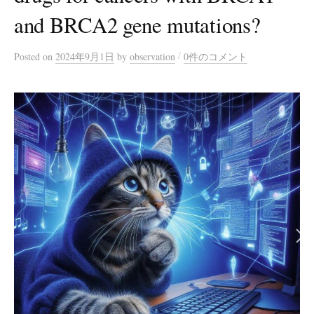
and BRCA2 gene mutations?
/
Posted
on
2024年9月1日
by
observation
0件のコメント