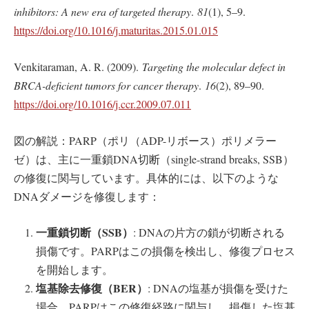
inhibitors: A new era of targeted therapy
.
81
(1), 5–9.
https://doi.org/10.1016/j.maturitas.2015.01.015
Venkitaraman, A. R. (2009).
Targeting the molecular defect in
BRCA-deficient tumors for cancer therapy
.
16
(2), 89–90.
https://doi.org/10.1016/j.ccr.2009.07.011
図の解説：PARP（ポリ（ADP-リボース）ポリメラー
ゼ）は、主に一重鎖DNA切断（single-strand breaks, SSB）
の修復に関与しています。具体的には、以下のような
DNAダメージを修復します：
一重鎖切断（SSB
）
: DNAの片方の鎖が切断される
損傷です。PARPはこの損傷を検出し、修復プロセス
を開始します。
塩基除去修復（BER
）
: DNAの塩基が損傷を受けた
場合、PARPはこの修復経路に関与し、損傷した塩基