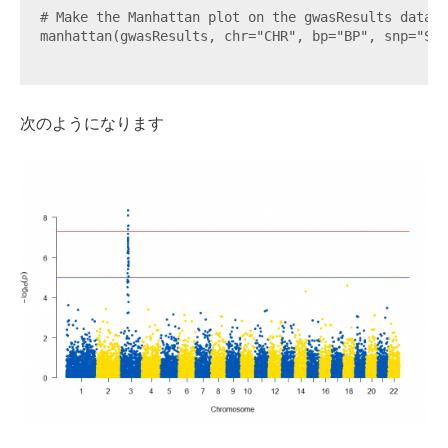
# Make the Manhattan plot on the gwasResults dataset
manhattan(gwasResults, chr="CHR", bp="BP", snp="SNP
次のようになります