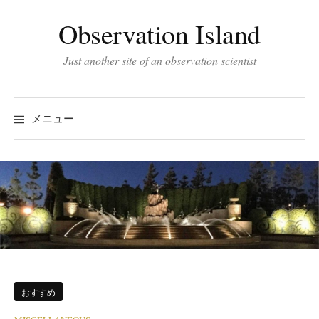
コ
Observation Island
ン
テ
Just another site of an observation scientist
ン
ツ
へ
メニュー
ス
キ
ッ
プ
おすすめ