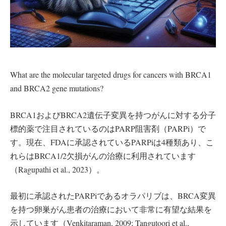
What are the molecular targeted drugs for cancers with BRCA1
and BRCA2 gene mutations?
BRCA1およびBRCA2遺伝子変異を持つがんに対する分子
標的薬で注目されているのはPARP阻害剤（PARPi）で
す。現在、FDAに承認されているPARPiは4種類あり、こ
れらはBRCA1/2欠損がんの治療に利用されています
（Ragupathi et al., 2023）。
最初に承認されたPARPiであるオラパリブは、BRCA変異
を持つ卵巣がん患者の治療において非常に有望な結果を
示しています（Venkitaraman, 2009; Tangutoori et al.,