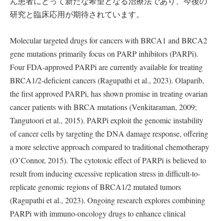
ん患者にとって新たな希望となる治療法であり、今後の
研究と臨床応用が期待されています。
Molecular targeted drugs for cancers with BRCA1 and BRCA2
gene mutations primarily focus on PARP inhibitors (PARPi).
Four FDA-approved PARPi are currently available for treating
BRCA1/2-deficient cancers (Ragupathi et al., 2023). Olaparib,
the first approved PARPi, has shown promise in treating ovarian
cancer patients with BRCA mutations (Venkitaraman, 2009;
Tangutoori et al., 2015). PARPi exploit the genomic instability
of cancer cells by targeting the DNA damage response, offering
a more selective approach compared to traditional chemotherapy
(O’Connor, 2015). The cytotoxic effect of PARPi is believed to
result from inducing excessive replication stress in difficult-to-
replicate genomic regions of BRCA1/2 mutated tumors
(Ragupathi et al., 2023). Ongoing research explores combining
PARPi with immuno-oncology drugs to enhance clinical