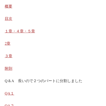
概要
目次
１章・４章・５章
2章
３章
附則
Q＆A 長いので２つのパートに分割しました
QA１
QA２