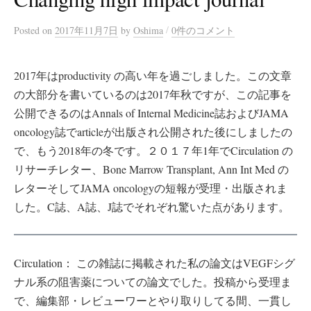
/
Posted
on
2017年11月7日
by
Oshima
0件のコメント
2017年はproductivity の高い年を過ごしました。この文章
の大部分を書いているのは2017年秋ですが、この記事を
公開できるのはAnnals of Internal Medicine誌およびJAMA
oncology誌でarticleが出版され公開された後にしましたの
で、もう2018年の冬です。２０１７年1年でCirculation の
リサーチレター、Bone Marrow Transplant, Ann Int Med の
レターそしてJAMA oncologyの短報が受理・出版されま
した。C誌、A誌、J誌でそれぞれ驚いた点があります。
Circulation： この雑誌に掲載された私の論文はVEGFシグ
ナル系の阻害薬についての論文でした。投稿から受理ま
で、編集部・レビューワーとやり取りしてる間、一貫し