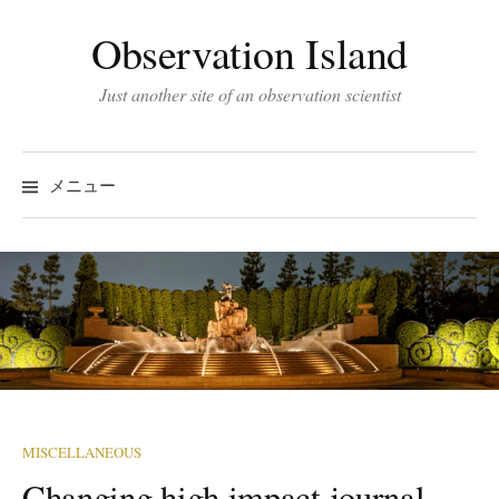
コ
Observation Island
ン
テ
Just another site of an observation scientist
ン
ツ
へ
メニュー
ス
キ
ッ
プ
MISCELLANEOUS
Changing high impact journal