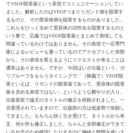
てVEGF阻害薬という表現でコミュニケーションしてい
ました。解析したのはVEGFつまりリガンド側を阻害す
るものと、その受容体側を阻害するものがありました。
これらをひっくるめて受容体の活性化を阻害するものと
いう事で、広義ではVEGF阻害薬とまとめて表現しても
間違っているわけではありません。その表現で一応専門
家によるレビューも通っているのでアクセプトした状態
から、その表現を変えるようにリクエストが来ることは
通常はありません。ですが、今回はいざ出版という、ガ
リプルーフをもらうタイミングで「（狭義で）VEGF阻
害といえば、リガンドの阻害薬であって、受容体の阻害
薬を含める表現ではない」というような横やりが入り、
出版直前で論文のタイトルの修正を依頼されました。一
旦受理されていますので、出版部の方は低姿勢で依頼し
てきました。もちろん快く引き受けて、タイトルから本
文、何か所も修正しました。ちゃんと全部修正ができて
いるか念のため確認したりするのに神経と時間を使いま