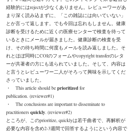
経験的にはrejectが少なくありません。レビューワーがあ
まり深く読み込まずに、「この雑誌には向いていない」
とか言って返します。でも今回は忘れもしません。健康
診断を受けるために近くの医療センターで検査を待って
いるときにメールが届きました。健康診断の検査を受
け、その待ち時間に何度もメールを読み返しました。そ
れとほぼ同時にCOIのフォームやcopyright transferのレタ
ーが共著者の方にも送られていました。そして、内容は
と言うとレビューワー二人がそろって興味を示してくだ
さっていました。
prioritized
・ This article should be
for
publication. (reviewer#1)
・ The conclusions are important to disseminate to
quickly
practitioners
. (reviewer#2)
ところが、このprioritize, quicklyは若干曲者で、再解析が
必要な内容を含め2-3週間で回答するようにという内容で