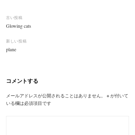
投
古い投稿
Glowing cats
稿
ナ
新しい投稿
ビ
plane
ゲ
ー
シ
コメントする
ョ
ン
メールアドレスが公開されることはありません。
※
が付いて
いる欄は必須項目です