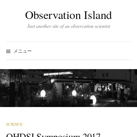
コ
Observation Island
ン
テ
Just another site of an observation scientist
ン
ツ
へ
メニュー
ス
キ
ッ
プ
SCIENCE
OHDSI Symposium 2017