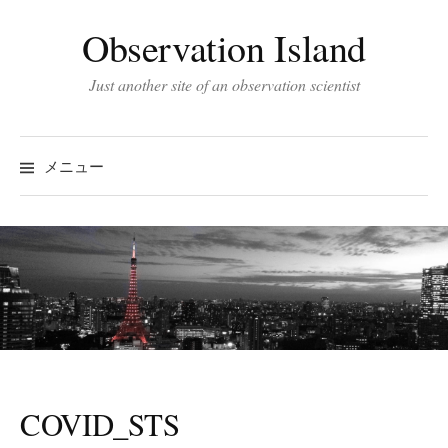
コ
Observation Island
ン
テ
Just another site of an observation scientist
ン
ツ
へ
メニュー
ス
キ
ッ
プ
COVID_STS