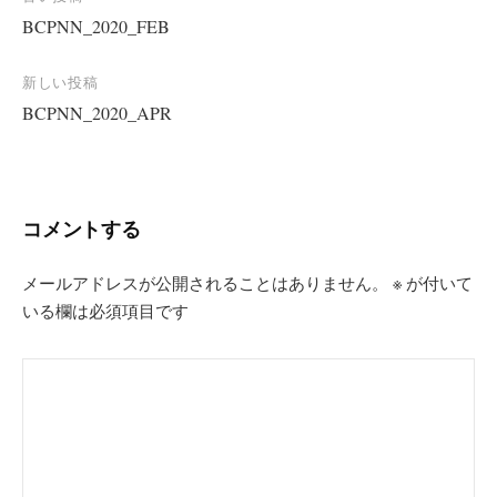
投
BCPNN_2020_FEB
稿
ナ
新しい投稿
ビ
BCPNN_2020_APR
ゲ
ー
シ
コメントする
ョ
ン
メールアドレスが公開されることはありません。
※
が付いて
いる欄は必須項目です