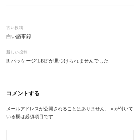
投
古い投稿
白い議事録
稿
ナ
新しい投稿
ビ
R パッケージ’LBE’が見つけられませんでした
ゲ
ー
シ
コメントする
ョ
ン
メールアドレスが公開されることはありません。
※
が付いて
いる欄は必須項目です