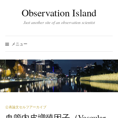
コ
Observation Island
ン
テ
Just another site of an observation scientist
ン
ツ
へ
メニュー
ス
キ
ッ
プ
公表論文セルフアーカイブ
血管内皮増殖因子（Vascular