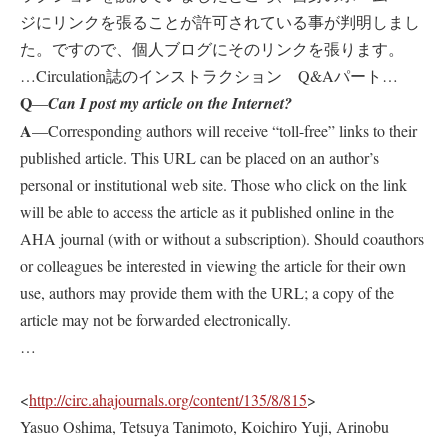
ジにリンクを張ることが許可されている事が判明しまし
た。ですので、個人ブログにそのリンクを張ります。
…Circulation誌のインストラクション Q&Aパート…
Q
—
Can I post my article on the Internet?
A
—Corresponding authors will receive “toll-free” links to their
published article. This URL can be placed on an author’s
personal or institutional web site. Those who click on the link
will be able to access the article as it published online in the
AHA journal (with or without a subscription). Should coauthors
or colleagues be interested in viewing the article for their own
use, authors may provide them with the URL; a copy of the
article may not be forwarded electronically.
…
<
http://circ.ahajournals.org/content/135/8/815
>
Yasuo Oshima, Tetsuya Tanimoto, Koichiro Yuji, Arinobu