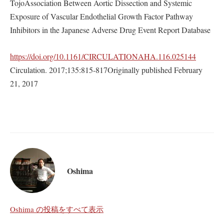
TojoAssociation Between Aortic Dissection and Systemic
Exposure of Vascular Endothelial Growth Factor Pathway
Inhibitors in the Japanese Adverse Drug Event Report Database
https://doi.org/10.1161/CIRCULATIONAHA.116.025144
Circulation. 2017;135:815-817Originally published February
21, 2017
Oshima
Oshima の投稿をすべて表示