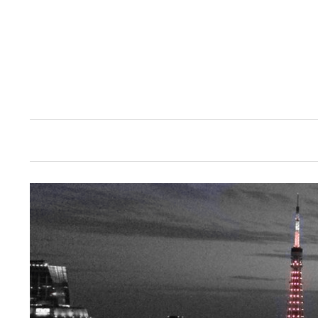
コ
ン
テ
ン
ツ
へ
ス
キ
ッ
プ