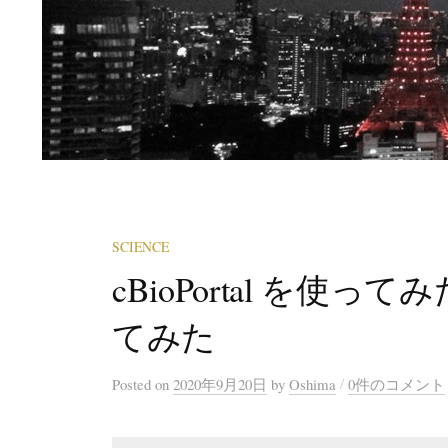
SCIENCE
cBioPortal を使
てみた
/
Posted
on
2020年9月20日
by
Oshima
0件のコメント