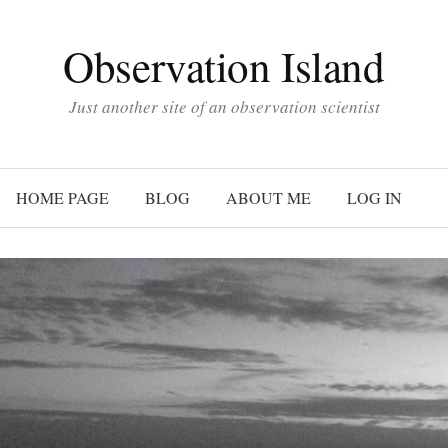
Observation Island
Just another site of an observation scientist
HOME PAGE
BLOG
ABOUT ME
LOG IN