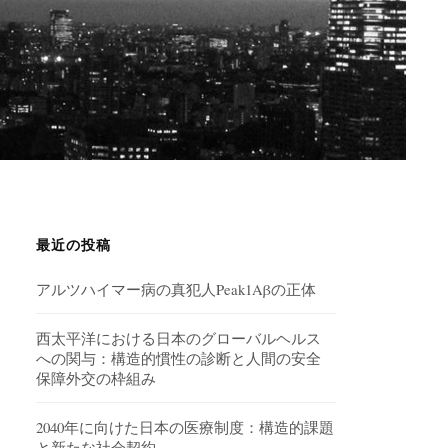
最近の投稿
アルツハイマー病の真犯人Peak1Aβの正体
西太平洋における日本のグローバルヘルス
への関与：構造的慣性の診断と人間の安全
保障外交の枠組み
2040年に向けた日本の医療制度：構造的課題
と新たな社会契約