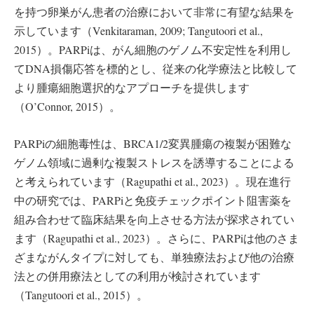
を持つ卵巣がん患者の治療において非常に有望な結果を
示しています（Venkitaraman, 2009; Tangutoori et al.,
2015）。PARPiは、がん細胞のゲノム不安定性を利用し
てDNA損傷応答を標的とし、従来の化学療法と比較して
より腫瘍細胞選択的なアプローチを提供します
（O’Connor, 2015）。
PARPiの細胞毒性は、BRCA1/2変異腫瘍の複製が困難な
ゲノム領域に過剰な複製ストレスを誘導することによる
と考えられています（Ragupathi et al., 2023）。現在進行
中の研究では、PARPiと免疫チェックポイント阻害薬を
組み合わせて臨床結果を向上させる方法が探求されてい
ます（Ragupathi et al., 2023）。さらに、PARPiは他のさま
ざまながんタイプに対しても、単独療法および他の治療
法との併用療法としての利用が検討されています
（Tangutoori et al., 2015）。