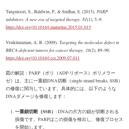
Tangutoori, S., Baldwin, P., & Sridhar, S. (2015).
PARP
inhibitors: A new era of targeted therapy
.
81
(1), 5–9.
https://doi.org/10.1016/j.maturitas.2015.01.015
Venkitaraman, A. R. (2009).
Targeting the molecular defect in
BRCA-deficient tumors for cancer therapy
.
16
(2), 89–90.
https://doi.org/10.1016/j.ccr.2009.07.011
図の解説：PARP（ポリ（ADP-リボース）ポリメラー
ゼ）は、主に一重鎖DNA切断（single-strand breaks, SSB）
の修復に関与しています。具体的には、以下のような
DNAダメージを修復します：
一重鎖切断（SSB
）
: DNAの片方の鎖が切断される
損傷です。PARPはこの損傷を検出し、修復プロセス
を開始します。