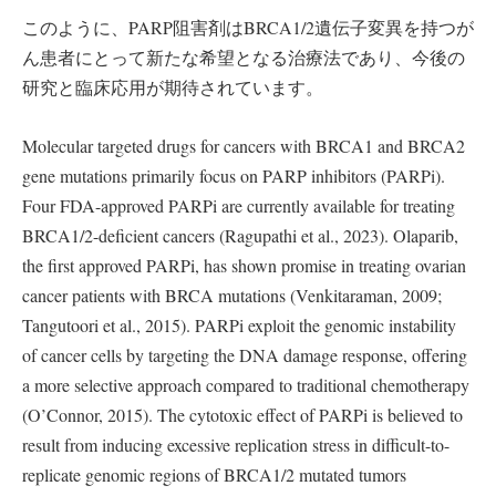
このように、PARP阻害剤はBRCA1/2遺伝子変異を持つが
ん患者にとって新たな希望となる治療法であり、今後の
研究と臨床応用が期待されています。
Molecular targeted drugs for cancers with BRCA1 and BRCA2
gene mutations primarily focus on PARP inhibitors (PARPi).
Four FDA-approved PARPi are currently available for treating
BRCA1/2-deficient cancers (Ragupathi et al., 2023). Olaparib,
the first approved PARPi, has shown promise in treating ovarian
cancer patients with BRCA mutations (Venkitaraman, 2009;
Tangutoori et al., 2015). PARPi exploit the genomic instability
of cancer cells by targeting the DNA damage response, offering
a more selective approach compared to traditional chemotherapy
(O’Connor, 2015). The cytotoxic effect of PARPi is believed to
result from inducing excessive replication stress in difficult-to-
replicate genomic regions of BRCA1/2 mutated tumors