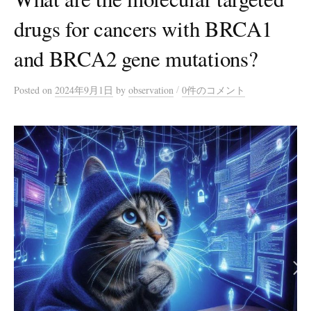
drugs for cancers with BRCA1
and BRCA2 gene mutations?
/
Posted
on
2024年9月1日
by
observation
0件のコメント