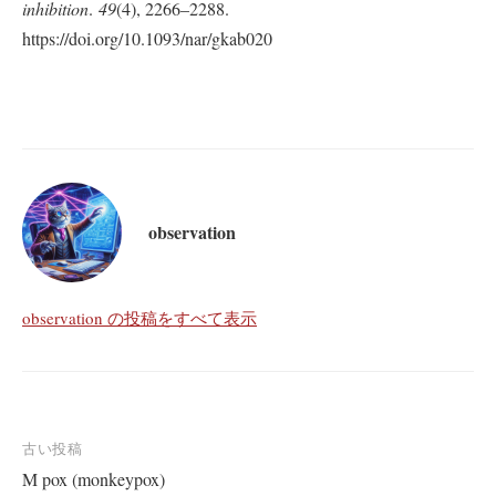
inhibition
.
49
(4), 2266–2288.
https://doi.org/10.1093/nar/gkab020
observation
observation の投稿をすべて表示
投
古い投稿
M pox (monkeypox)
稿