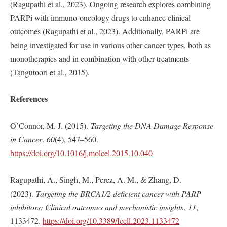
(Ragupathi et al., 2023). Ongoing research explores combining
PARPi with immuno-oncology drugs to enhance clinical
outcomes (Ragupathi et al., 2023). Additionally, PARPi are
being investigated for use in various other cancer types, both as
monotherapies and in combination with other treatments
(Tangutoori et al., 2015).
References
O’Connor, M. J. (2015).
Targeting the DNA Damage Response
in Cancer
.
60
(4), 547–560.
https://doi.org/10.1016/j.molcel.2015.10.040
Ragupathi, A., Singh, M., Perez, A. M., & Zhang, D.
(2023).
Targeting the BRCA1/2 deficient cancer with PARP
inhibitors: Clinical outcomes and mechanistic insights
.
11
,
1133472.
https://doi.org/10.3389/fcell.2023.1133472