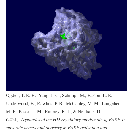
Ogden, T. E. H., Yang, J.-C., Schimpl, M., Easton, L. E.,
Underwood, E., Rawlins, P. B., McCauley, M. M., Langelier,
M.-F., Pascal, J. M., Embrey, K. J., & Neuhaus, D.
(2021).
Dynamics of the HD regulatory subdomain of PARP-1;
substrate access and allostery in PARP activation and