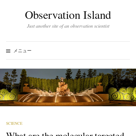
コ
Observation Island
ン
テ
Just another site of an observation scientist
ン
ツ
へ
メニュー
ス
キ
ッ
プ
SCIENCE
What are the molecular targeted