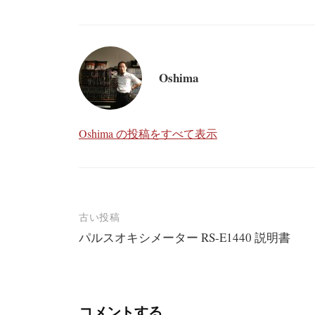
Oshima
Oshima の投稿をすべて表示
投
古い投稿
パルスオキシメーター RS-E1440 説明書
稿
ナ
ビ
コメントする
ゲ