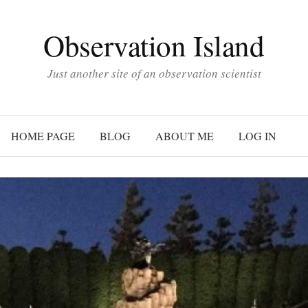
Observation Island
Just another site of an observation scientist
HOME PAGE
BLOG
ABOUT ME
LOG IN