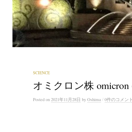
SCIENCE
オミクロン株 omicron (o) v
/
Posted
on
2021年11月28日
by
Oshima
0件のコメン