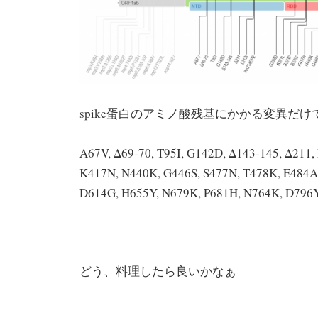
spike蛋白のアミノ酸残基にかかる変異だ
A67V, Δ69-70, T95I, G142D, Δ143-145, Δ211, 
K417N, N440K, G446S, S477N, T478K, E484
D614G, H655Y, N679K, P681H, N764K, D796Y
どう、料理したら良いかなぁ