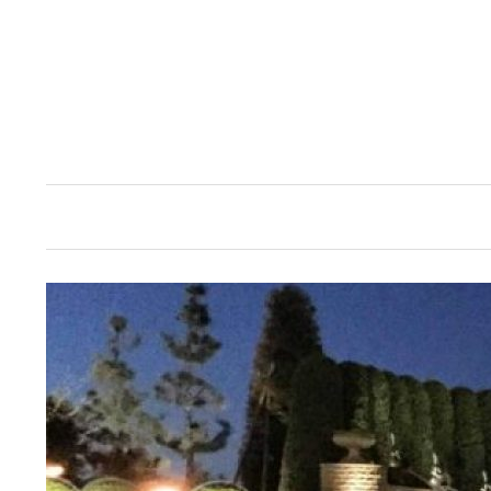
コ
ン
テ
ン
ツ
へ
ス
キ
ッ
プ