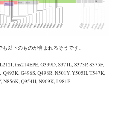
けでも以下のものが含まれるそうです。
L212I, ins214EPE, G339D, S371L, S373P, S375F,
A,
Q493K
, G496S, Q498R, N501Y, Y505H, T547K,
, N856K, Q954H, N969K, L981F