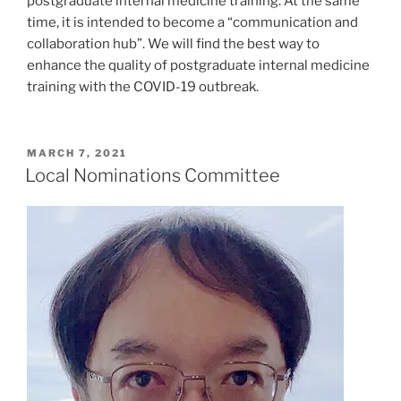
postgraduate internal medicine training. At the same
time, it is intended to become a “communication and
collaboration hub”. We will find the best way to
enhance the quality of postgraduate internal medicine
training with the COVID-19 outbreak.
POSTED
MARCH 7, 2021
ON
Local Nominations Committee