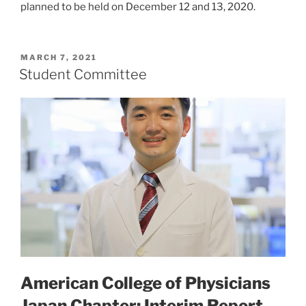
planned to be held on December 12 and 13, 2020.
POSTED
MARCH 7, 2021
ON
Student Committee
American College of Physicians
Japan Chapter: Interim Report