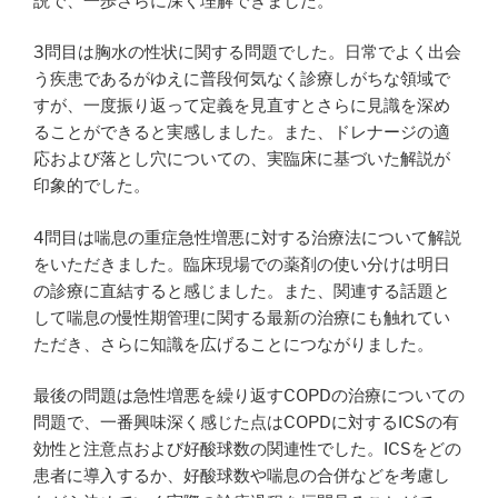
説で、一歩さらに深く理解できました。
3問目は胸水の性状に関する問題でした。日常でよく出会
う疾患であるがゆえに普段何気なく診療しがちな領域で
すが、一度振り返って定義を見直すとさらに見識を深め
ることができると実感しました。また、ドレナージの適
応および落とし穴についての、実臨床に基づいた解説が
印象的でした。
4問目は喘息の重症急性増悪に対する治療法について解説
をいただきました。臨床現場での薬剤の使い分けは明日
の診療に直結すると感じました。また、関連する話題と
して喘息の慢性期管理に関する最新の治療にも触れてい
ただき、さらに知識を広げることにつながりました。
最後の問題は急性増悪を繰り返すCOPDの治療についての
問題で、一番興味深く感じた点はCOPDに対するICSの有
効性と注意点および好酸球数の関連性でした。ICSをどの
患者に導入するか、好酸球数や喘息の合併などを考慮し