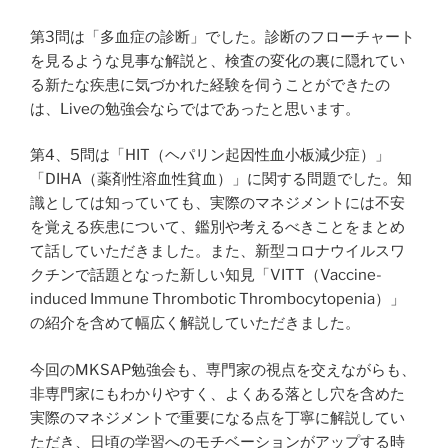
第3問は「多血症の診断」でした。診断のフローチャート
を見るような見事な解説と、検査の変化の裏に隠れてい
る新たな疾患に気づかれた経験を伺うことができたの
は、Liveの勉強会ならではであったと思います。
第4、5問は「HIT（ヘパリン起因性血小板減少症）」
「DIHA（薬剤性溶血性貧血）」に関する問題でした。知
識としては知っていても、実際のマネジメントには不安
を覚える疾患について、鑑別や考えるべきことをまとめ
て話していただきました。また、新型コロナウイルスワ
クチンで話題となった新しい知見「VITT（Vaccine-
induced Immune Thrombotic Thrombocytopenia）」
の紹介を含めて幅広く解説していただきました。
今回のMKSAP勉強会も、専門家の視点を交えながらも、
非専門家にもわかりやすく、よくある落とし穴を含めた
実際のマネジメントで重要になる点を丁寧に解説してい
ただき、日頃の学習へのモチベーションがアップする時