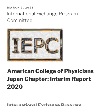
POSTED
MARCH 7, 2021
ON
International Exchange Program
Committee
American College of Physicians
Japan Chapter: Interim Report
2020
International Exchange Program