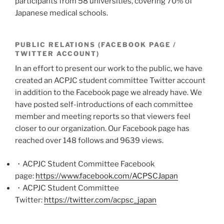
participants from 58 universities, covering 70% of
Japanese medical schools.
PUBLIC RELATIONS (FACEBOOK PAGE /
TWITTER ACCOUNT)
In an effort to present our work to the public, we have
created an ACPJC student committee Twitter account
in addition to the Facebook page we already have. We
have posted self-introductions of each committee
member and meeting reports so that viewers feel
closer to our organization. Our Facebook page has
reached over 148 follows and 9639 views.
・
ACPJC Student Committee Facebook
page:
https://www.facebook.com/ACPSCJapan
・
ACPJC Student Committee
Twitter:
https://twitter.com/acpsc_japan