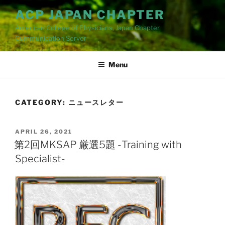
Skip
ACP JAPAN CHAPTER
to
American College of Physicians, Japan Chapter
content
Cummunication Server
Menu
CATEGORY:
ニュースレター
POSTED
APRIL 26, 2021
ON
第2回MKSAP 厳選5題 -Training with
Specialist-