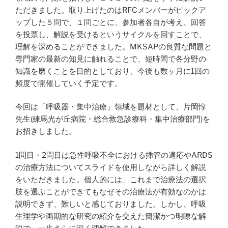
ただきました。取り上げたのはRFCメンバーがピックア
ップした５問で、１問ごとに、参加者各自が考え、回答
を投票し、解説を受けるというサイクルを回すことで、
理解を深めることができました。MKSAPの良質な問題と
専門家の最新の知見に触れることで、短時間で各分野の
知識を磨くことを目的としており、今後も数ヶ月に1回の
頻度で開催していく予定です。
今回は「呼吸器・集中治療」領域を題材として、片岡惇
先生(練馬光が丘病院・総合救急診療科・集中治療部門)を
お招きしました。
1問目・2問目は急性呼吸不全における挿管の適応やARDS
の治療方法についてスライドを使用しながら詳しく解説
をいただきました。個人的には、これまで治療法の選択
肢を選ぶことができてもなぜその治療法が有効なのかは
説明できず、難しいと感じておりました。しかし、呼吸
生理学や画期的な研究の紹介を交えた簡潔かつ明瞭な解