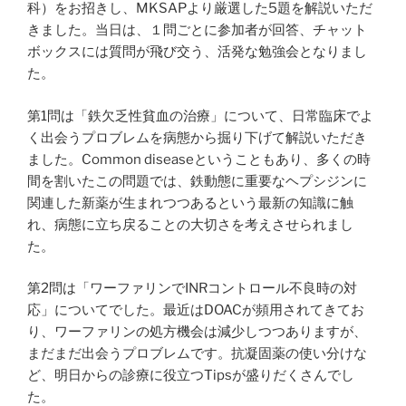
科）をお招きし、MKSAPより厳選した5題を解説いただ
きました。当日は、１問ごとに参加者が回答、チャット
ボックスには質問が飛び交う、活発な勉強会となりまし
た。
第1問は「鉄欠乏性貧血の治療」について、日常臨床でよ
く出会うプロブレムを病態から掘り下げて解説いただき
ました。Common diseaseということもあり、多くの時
間を割いたこの問題では、鉄動態に重要なヘプシジンに
関連した新薬が生まれつつあるという最新の知識に触
れ、病態に立ち戻ることの大切さを考えさせられまし
た。
第2問は「ワーファリンでINRコントロール不良時の対
応」についてでした。最近はDOACが頻用されてきてお
り、ワーファリンの処方機会は減少しつつありますが、
まだまだ出会うプロブレムです。抗凝固薬の使い分けな
ど、明日からの診療に役立つTipsが盛りだくさんでし
た。