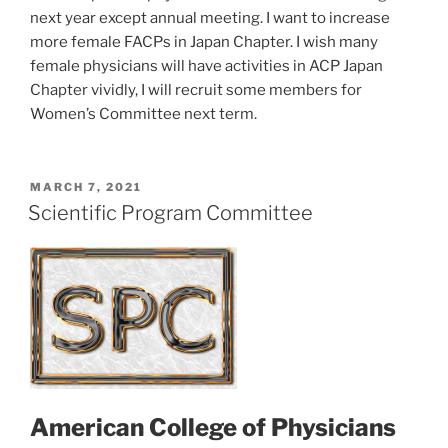
next year except annual meeting. I want to increase
more female FACPs in Japan Chapter. I wish many
female physicians will have activities in ACP Japan
Chapter vividly, I will recruit some members for
Women’s Committee next term.
POSTED
MARCH 7, 2021
ON
Scientific Program Committee
American College of Physicians