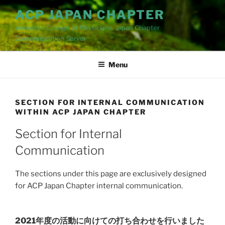
Skip
ACP JAPAN CHAPTER
to
American College of Physicians, Japan Chapter
content
Cummunication Server
Menu
SECTION FOR INTERNAL COMMUNICATION
WITHIN ACP JAPAN CHAPTER
Section for Internal
Communication
The sections under this page are exclusively designed
for ACP Japan Chapter internal communication.
2021年度の活動に向けての打ち合わせを行いました