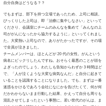
自分自身はどうなる？？
でもまずは、部下を持つ立場であったため、上司に相談。
びっくりした上司は、即「治療に集中しなさい」といって
くださり、会議室にチームのみんなを集めて「みんなの上
司ががんになったから協力するように」といってくれまし
た。大変熱い上司なので、ありがたかったですが、その場
で全員が泣きました。
チームメンバーは、ほとんどが 20 代の女性。がんという
病名にビックリしたんですね。おそらく最悪のことが頭を
よぎったのでしょう。わたしも告知からわずか 3 時間ほど
で、「人が泣くような大変な病気なんだ」と自分に起きて
いることを認識することになりました。でも、まずは一番
迷惑をかけるであろう会社になにかを告げたくて、何が何
だかわからないまま行動した結果、かえって自分も周りも
混乱させてしまったという事態に。若い世代のがんは、ま