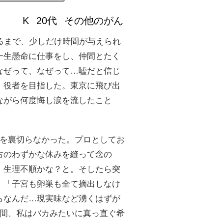
K
20代
その他のがん
るまで、少しだけ時間が与えられ
一生懸命に仕事をし、仲間とたく
なぜって、なぜって…嘘だと信じ
、役者を目指した。東京に飛び出
ながら何度悔し涙を流したこと
分を裏切らなかった。プロとしてお
古のわずかな休みを縫って念の
、生理不順かな？と。そしたら突
。「子宮も卵巣も全て摘出しなけ
らなんだ…現実味など湧くはずが
週間、私はバカみたいに真っ直ぐ希