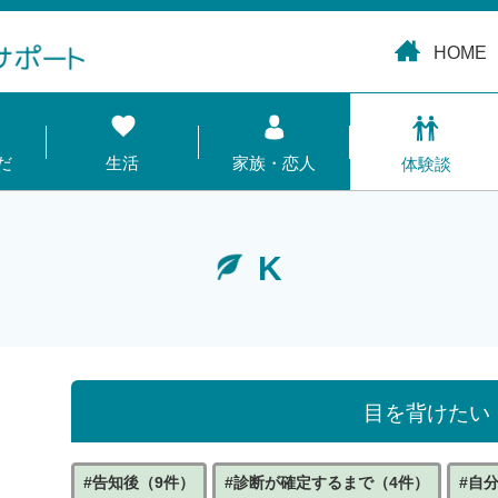
HOME
だ
生活
家族・恋人
体験談
K
目を背けたい
#告知後（9件）
#診断が確定するまで（4件）
#自