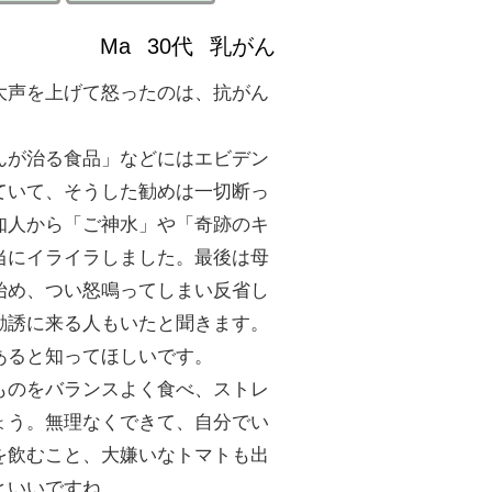
Ma
30代
乳がん
大声を上げて怒ったのは、抗がん
んが治る食品」などにはエビデン
ていて、そうした勧めは一切断っ
知人から「ご神水」や「奇跡のキ
当にイライラしました。最後は母
始め、つい怒鳴ってしまい反省し
勧誘に来る人もいたと聞きます。
あると知ってほしいです。
ものをバランスよく食べ、ストレ
ょう。無理なくできて、自分でい
を飲むこと、大嫌いなトマトも出
といいですね。