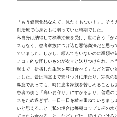
「もう健康食品なんて、見たくもない！」。そう
剤治療で心身ともに弱っていた時期でした。
私自身は納得して標準治療を受け、世に言う「が
スもなく、患者家族につけ込む悪徳商法だと思っ
ていました。しかし、頼んでもいないのに親類や
ノコ」的な怪しいものが次々と送りつけられ、本
親まで「祈祷した生米を毎日食べて」などと言い
ました。昔は病室まで売りつけに来たり、宗教の
厚意であっても、時に患者家族を苦しめることも
患者の側も「高いお守り」にすがるより、普通の
スをため過ぎず、一日一日を積み重ねていきまし
いと思えること（私の場合は毎朝コップ１杯の水
てきたら食べること、など）だけ、続けていける