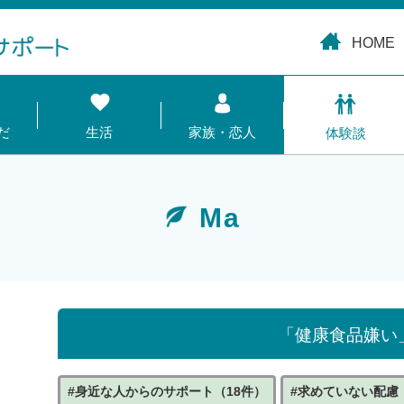
HOME
だ
生活
家族・恋人
体験談
Ma
「健康食品嫌い
#身近な人からのサポート（18件）
#求めていない配慮