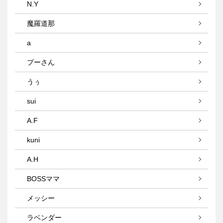
N.Y
魔羅道那
a
プーさん
うぅ
sui
A.F
kuni
A.H
BOSSママ
メッシー
ラベンダー