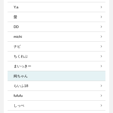
Y.a
螢
DD
michi
ナビ
ちくわぶ
まいっきー
純ちゃん
らいふ18
fufufu
しっぺ