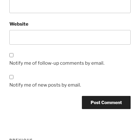
を含む40名の参加者が集
い、「ジェネラリストの
ためのリウマチ膠原病」
Website
のテーマで共に学ぶ機会
を提供しました。募集開
始後2週間以内に定員を超
える参加希望者が充足さ
れ、RFCに限らず、ACP
日本支部の若手医師間に
おける知名度向上、充実
Notify me of follow-up comments by email.
した内容の企画を行うキ
ャパシティのある団体と
してのプレセンスのアピ
Notify me of new posts by email.
ールを行いました。ま
た、MKSAPを題材とした
自己学習方法の提案及び
セミナーの需要が非常に
高いことを確認でき、今
後も年2回のRFCセミナー
及び総会企画の立案・実
施を継続して、MKSAPを
Post
前面に出してACPの日本
PREVIOUS