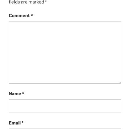
を含みつつも継続されて
fields are marked
*
おり、2019年度も継続し
て議論する意義があると
Comment
*
考えています。本年度の
反省を活かし、スペシャ
リスト、新専門医制度に
て実際に研修している医
師からのインプットを入
れ込みつつ、より良い制
度を作っていくために現
場から何らかの提言が出
来れば、と考えていま
す。②及び③では、それ
ぞれ50名、60名程度の参
加者が相互対話的にディ
スカッション、懇親を図
Name
*
ることができ、参加者に
とって実りある時間を提
供できただけでなく、日
本でACPの輪を拡げるこ
とにも貢献できたと考え
Email
*
ています。 第4回RFCセ
ミナーでは、7割の非会員