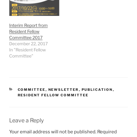
2018年度年次総会にて実
施した以下の企画
（①RFC企画として新専
門医制度に関するシンポ
Interim Report from
ジウム ②招聘講師による
Resident Fellow
内科医師のための救急外
Committee 2017
来マネジメントワークシ
December 22, 2017
ョップ ③若手医師のため
In "Resident Fellow
の懇親会）、及び、10月
Committee"
に開催した第4回RFCセミ
ナーについてご報告させ
ていただきます。 年次総
会で実施した①について
は、主に総合内科若しく
は総合診療科で活躍され
CATEGORIES
COMMITTEE
,
NEWSLETTER
,
PUBLICATION
,
RESIDENT FELLOW COMMITTEE
ている先生方からのイン
プットをいただき、始動
したばかりの専門医制度
に対して現場の懸念や問
Leave a Reply
題点を明確化する良い機
会となりました。同制度
Your email address will not be published.
Required
は現在も様々な懸念事項