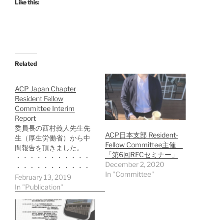
Like this:
Related
ACP Japan Chapter
Resident Fellow
Committee Interim
Report
委員長の西村義人先生先
ACP日本支部 Resident-
生（厚生労働省）から中
Fellow Committee主催
間報告を頂きました。
「第6回RFCセミナー」
・・・・・・・・・・・
December 2, 2020
・・・・・・・・・・・
In "Committee"
・・・・・・ Chair:
February 13, 2019
Yoshito Nishimura, MD
In "Publication"
The Ministry of Health,
Labour and Welfare 当委
員会（以降RFC）では、