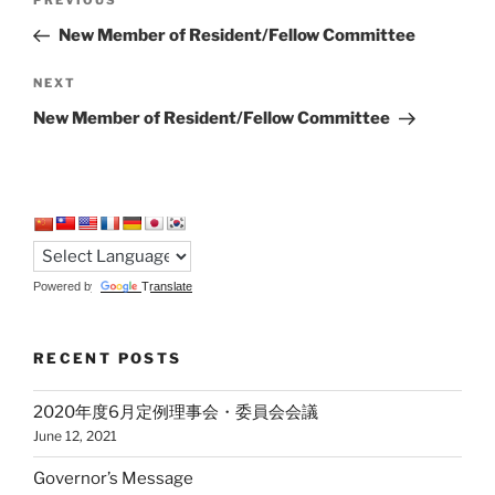
Previous
におけるプレセンス向上
navigation
Post
にも寄与していくことを
New Member of Resident/Fellow Committee
計画しています。今後と
も皆様のご支援の程をよ
Next
NEXT
ろしくお願い申し上げま
Post
New Member of Resident/Fellow Committee
す。
Powered by
Translate
RECENT POSTS
2020年度6月定例理事会・委員会会議
June 12, 2021
Governor’s Message