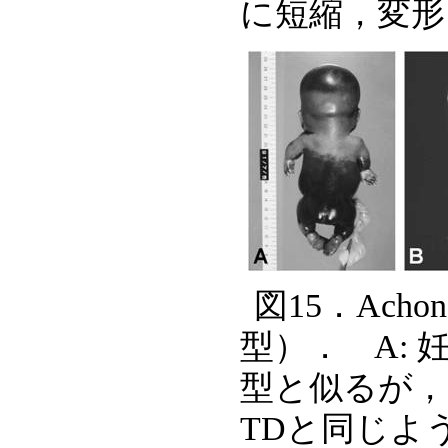
に短縮，変形
図15．Achond
型）． A: 
型と似るが，
TDと同じよ