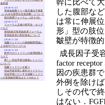
幹に比べて大
違和感
2018/6/25
した腹部など
母体血細胞フリー胎児遺伝子検査
（いわゆる新型出生前診断）について
朝日新聞フォーラム（18-3-19）
は常に伸展位
2018/5/27
フォーラム主催の研究会・セミナ
形」型の肢位
ーなど
第9回胎児骨系統疾患フォーラム
骨系統疾患の和訳病名について
皺壁が特徴的
2018/5/20
塩酸リトドリンの薬物動態理論に
よる投与プロトコール
2018/5/19
成長因子受容体で
欧州でのリトドリンの使用制限を
うけて
新しい切迫早産治療薬レトシバン
factor re
について
塩酸リトドリンを疑う
因の疾患群で
切迫早産管理と産科ガイドライン
切迫早産にたいする塩酸リトドリ
ンの長期維持療法はもうやめよう
外例を除けば
しその代で終
はない．FG