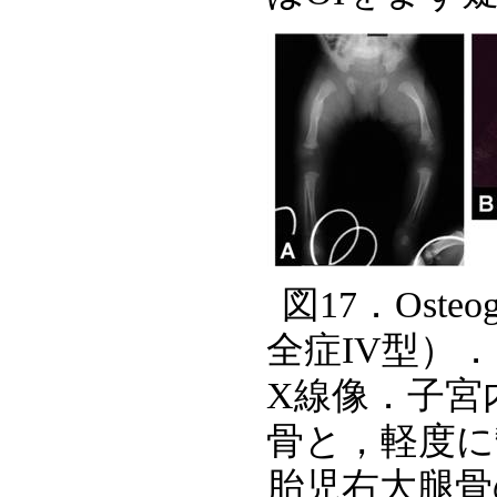
図17．Osteog
全症IV型）．
X線像．子宮
骨と，軽度に
胎児右大腿骨