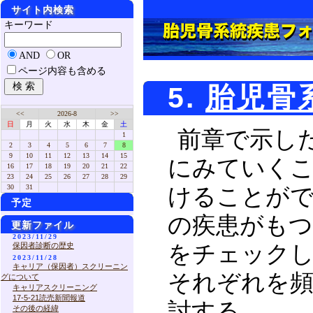
サイト内検索
キーワード
AND
OR
ページ内容も含める
5.
胎児骨
<<
2026-8
>>
日
月
火
水
木
金
土
前章で示し
1
2
3
4
5
6
7
8
9
10
11
12
13
14
15
にみていく
16
17
18
19
20
21
22
23
24
25
26
27
28
29
30
31
けることがで
予定
の疾患がもつ
更新ファイル
2023/11/29
保因者診断の歴史
をチェックし
2023/11/28
キャリア（保因者）スクリーニン
それぞれを頻
グについて
キャリアスクリーニング
17-5-21読売新聞報道
討する．
その後の経緯