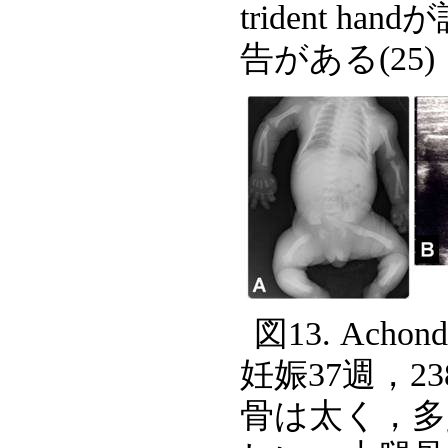
trident 
告がある(25)
図13. Ach
妊娠37週，2
骨は太く，多少