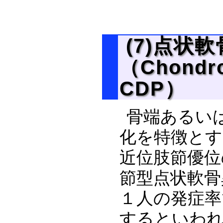
(7)点状
（Chondro
CDP）
骨端あるい
化を特徴とす
近位肢節優位
節型点状軟骨異
１人の発症率
するといわ