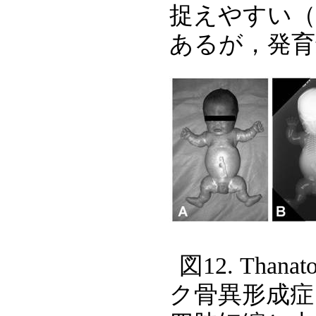
捉えやすい（
あるが，発育
図12. Thana
ク骨異形成症）