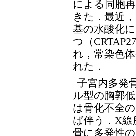
による同胞再
きた．最近，
基の水酸化に
つ（CRTAP27, 
れ，常染色体
れた．
子宮内多発
ル型の胸郭低
は骨化不全の
ば伴う．X線
骨に多発性の