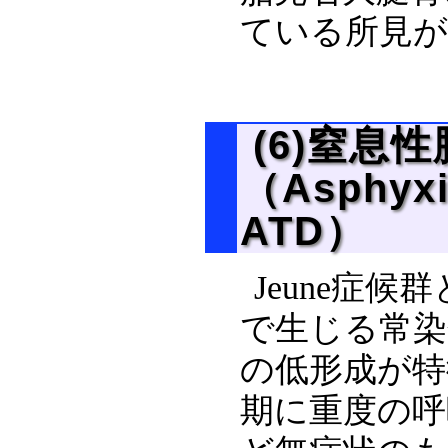
ている所見
(6)窒息
（Asphyxia
ATD）
Jeune症候
で生じる常染
の低形成が特
期に重度の呼