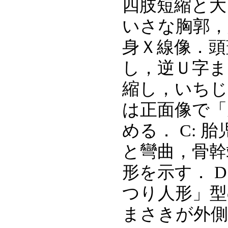
四肢短縮と大
いさな胸郭，
身Ｘ線像．頭
し，逆Ｕ字ま
縮し，いちじ
は正面像で「
める． C:
と彎曲，骨幹
形を示す． 
つり人形」型
まさきが外