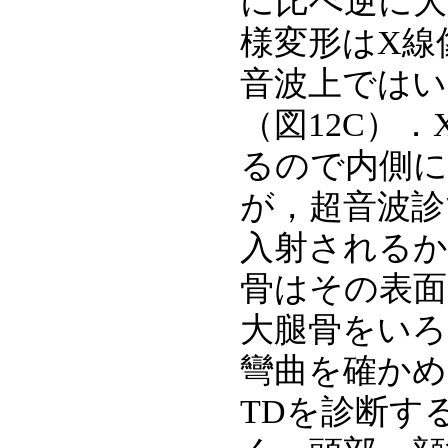
に比べ逆に大
様変形はX線
音波上ではい
（図12C）
るので内側に
が，超音波診
入射されるか
骨はその表面
大腿骨をいろ
彎曲を確かめ
TDを診断す