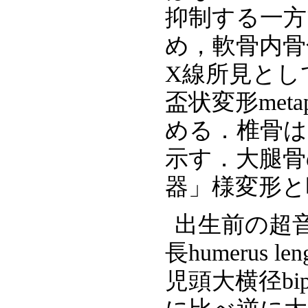
抑制する一方
め，軟骨内骨
X線所見とし
盃状変形metap
める．椎骨は
示す．大腿骨
器」様変形と
出生前の超
長humerus
児頭大横径bipa