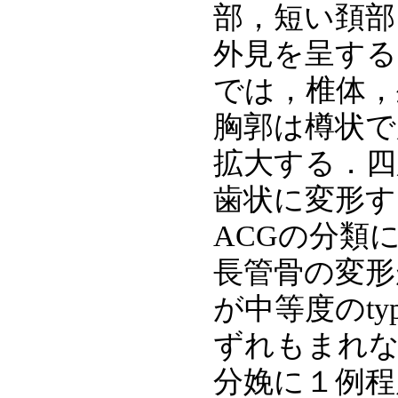
部，短い頚部
外見を呈する（図
では，椎体，
胸郭は樽状で
拡大する．四
歯状に変形す
ACGの分類
長管骨の変形が
が中等度のty
ずれもまれな
分娩に１例程