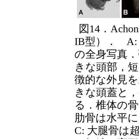
図14．Achon
IB型）． A
の全身写真．
きな頭部，短
徴的な外見を
きな頭蓋と，
る．椎体の骨
肋骨は水平
C: 大腿骨