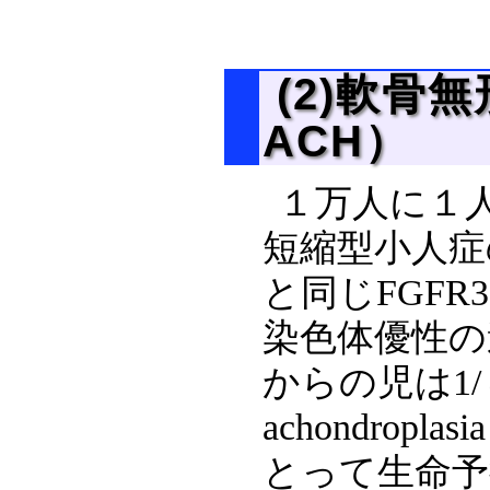
(2)軟骨無形
ACH）
１万人に１
短縮型小人症
と同じFGF
染色体優性の
からの児は1/
achondro
とって生命予