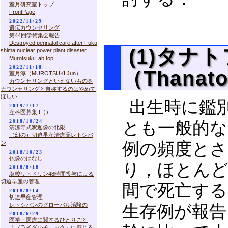
室月研究室トップ
FrontPage
2022/11/29
遺伝カウンセリング
第44回学術集会報告
Destroyed perinatal care after Fuku
(1)タナ
shima nuclear power plant disaster
Murotsuki Lab top
2022/11/18
（Thanato
室月淳（MUROTSUKI Jun）
カウンセリングといえないものを
カウンセリングと自称するのはやめて
ほしい
出生時に鑑
2019/7/17
産科医募集!!（）
2018/10/24
とも一般的なも
清涼寺式釈迦像の北限
（幻の）切迫早産治療薬レトシバ
ン
例の頻度とさ
2018/10/23
仏像のはなし
り，ほとんど
2018/8/18
塩酸リトドリン48時間投与による
切迫早産の管理
間で死亡する
2018/8/14
切迫早産管理
レトシバンのグローバル治験の
生存例が報告
2018/6/29
医学・医療に関するひとりごと
「ブライダルチェック」に感じる