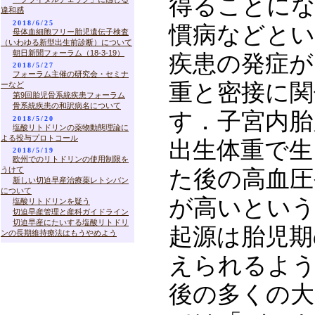
得ることにな
違和感
2018/6/25
慣病などとい
母体血細胞フリー胎児遺伝子検査
（いわゆる新型出生前診断）について
朝日新聞フォーラム（18-3-19）
疾患の発症が
2018/5/27
フォーラム主催の研究会・セミナ
重と密接に関
ーなど
第9回胎児骨系統疾患フォーラム
骨系統疾患の和訳病名について
す．子宮内胎
2018/5/20
塩酸リトドリンの薬物動態理論に
よる投与プロトコール
出生体重で生
2018/5/19
欧州でのリトドリンの使用制限を
うけて
た後の高血圧
新しい切迫早産治療薬レトシバン
について
が高いという
塩酸リトドリンを疑う
切迫早産管理と産科ガイドライン
切迫早産にたいする塩酸リトドリ
起源は胎児期
ンの長期維持療法はもうやめよう
えられるよ
後の多くの大