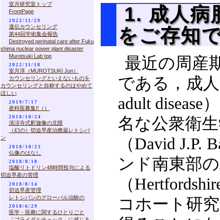
室月研究室トップ
1. 成人
FrontPage
2022/11/29
遺伝カウンセリング
をご存知
第44回学術集会報告
Destroyed perinatal care after Fuku
shima nuclear power plant disaster
Murotsuki Lab top
最近の周産
2022/11/18
室月淳（MUROTSUKI Jun）
である，成人病胎児
カウンセリングといえないものを
カウンセリングと自称するのはやめて
ほしい
adult di
2019/7/17
産科医募集!!（）
2018/10/24
名な公衆衛生
清涼寺式釈迦像の北限
（幻の）切迫早産治療薬レトシバ
ン
（David J.
2018/10/23
仏像のはなし
ンド南東部の
2018/8/18
塩酸リトドリン48時間投与による
切迫早産の管理
（Hertfor
2018/8/14
切迫早産管理
レトシバンのグローバル治験の
コホート研究
2018/6/29
医学・医療に関するひとりごと
「ブライダルチェック」に感じる