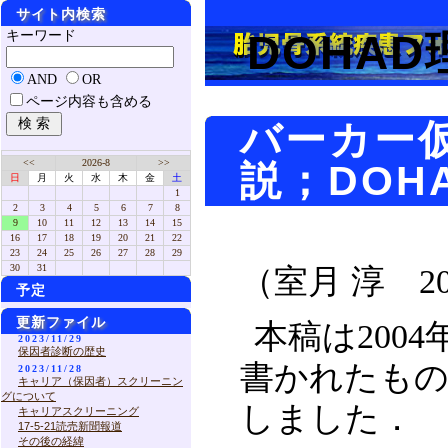
サイト内検索
DOHA
キーワード
AND
OR
ページ内容も含める
バーカー
<<
2026-8
>>
説；DOH
日
月
火
水
木
金
土
1
2
3
4
5
6
7
8
9
10
11
12
13
14
15
16
17
18
19
20
21
22
23
24
25
26
27
28
29
30
31
（室月 淳 2
予定
更新ファイル
本稿は200
2023/11/29
保因者診断の歴史
書かれたも
2023/11/28
キャリア（保因者）スクリーニン
グについて
しました．
キャリアスクリーニング
17-5-21読売新聞報道
その後の経緯