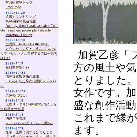
室月研究室トップ
FrontPage
2022/11/29
遺伝カウンセリング
第44回学術集会報告
Destroyed perinatal care after Fuku
shima nuclear power plant disaster
Murotsuki Lab top
2022/11/18
室月淳（MUROTSUKI Jun）
カウンセリングといえないものを
加賀乙彦「
カウンセリングと自称するのはやめて
ほしい
2019/7/17
方の風土や気
産科医募集!!（）
2018/10/24
とりました。
清涼寺式釈迦像の北限
（幻の）切迫早産治療薬レトシバ
ン
女作です。加
2018/10/23
仏像のはなし
2018/8/18
盛な創作活
塩酸リトドリン48時間投与による
切迫早産の管理
これまで縁
2018/8/14
切迫早産管理
レトシバンのグローバル治験の
ます。
2018/6/29
医学・医療に関するひとりごと
「ブライダルチェック」に感じる