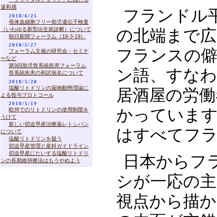
違和感
フランドル
2018/6/25
母体血細胞フリー胎児遺伝子検査
（いわゆる新型出生前診断）について
の北端まで
朝日新聞フォーラム（18-3-19）
2018/5/27
フランスの僻
フォーラム主催の研究会・セミナ
ーなど
第9回胎児骨系統疾患フォーラム
ン語、すなわ
骨系統疾患の和訳病名について
2018/5/20
塩酸リトドリンの薬物動態理論に
居酒屋の労働
よる投与プロトコール
2018/5/19
かっています
欧州でのリトドリンの使用制限を
うけて
新しい切迫早産治療薬レトシバン
はすべてフ
について
塩酸リトドリンを疑う
切迫早産管理と産科ガイドライン
切迫早産にたいする塩酸リトドリ
日本からフ
ンの長期維持療法はもうやめよう
シが一応の主
視点から描か