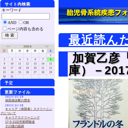
サイト内検索
キーワード
AND
OR
ページ内容も含める
最近読ん
<<
2026-8
>>
日
月
火
水
木
金
土
加賀乙彦
1
2
3
4
5
6
7
8
9
10
11
12
13
14
15
庫）－201
16
17
18
19
20
21
22
23
24
25
26
27
28
29
30
31
予定
更新ファイル
2023/11/29
保因者診断の歴史
2023/11/28
キャリア（保因者）スクリーニン
グについて
キャリアスクリーニング
17-5-21読売新聞報道
その後の経緯