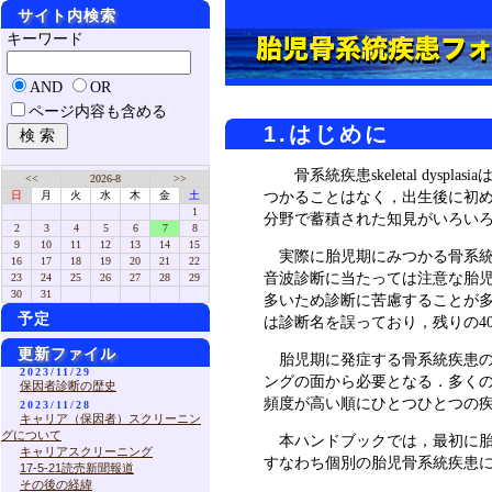
サイト内検索
キーワード
AND
OR
ページ内容も含める
1.はじめに
骨系統疾患skeletal d
<<
2026-8
>>
日
月
火
水
木
金
土
つかることはなく，出生後に初
1
分野で蓄積された知見がいろい
2
3
4
5
6
7
8
9
10
11
12
13
14
15
実際に胎児期にみつかる骨系統
16
17
18
19
20
21
22
音波診断に当たっては注意な胎
23
24
25
26
27
28
29
30
31
多いため診断に苦慮することが多
予定
は診断名を誤っており，残りの4
更新ファイル
胎児期に発症する骨系統疾患
2023/11/29
ングの面から必要となる．多く
保因者診断の歴史
頻度が高い順にひとつひとつの
2023/11/28
キャリア（保因者）スクリーニン
グについて
本ハンドブックでは，最初に
キャリアスクリーニング
すなわち個別の胎児骨系統疾患
17-5-21読売新聞報道
その後の経緯