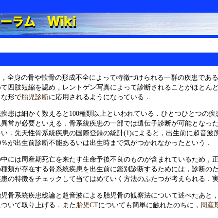
ysplasiaは，全身の骨や軟骨の形成不全によって特徴づけられる一群の
めて四肢短縮を認め，レントゲン写真によって診断されることがほとん
ろな形で
胎児診断
に応用されるようになっている．
疾患は細かく数えると100種類以上といわれている．ひとつひとつの
児異常が必要といえる．骨系統疾患の一部では遺伝子診断が可能となっ
い．先天性骨系統疾患の国際登録の統計(1)によると，出生前に超音波所
0％が出生前診断不能あるいは出生時まで気がつかれなかったという．
の中には周産期死亡を来たす生命予後不良のものが含まれているため，
の種類が存在する骨系統疾患を出生前に鑑別診断するためには，診断の
疾患の特徴をチェックして当てはめていく方法のふたつが考えられる．
胎児骨系統疾患総論と超音波による胎児骨の観察法について述べたあと
について取り上げる．また
胎児CT
についても簡単に触れたのちに，
周産