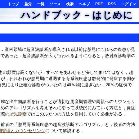
トップ
差分
一覧
ソース
検索
ヘルプ
PDF
RSS
ログイン
ハンドブック－はじめに
疾患である．産科領域に超音波診断が導入される以前は胎児にこれらの疾患が見
どであった．超音波診断が広く行われるようになると，放射線診断学の
疾患の頻度は高くないが，すべてをあわせると決してまれではなく，超
たが，われわれが胎児期に遭遇する骨系統疾患は散発的に発症する例が
見により正確な診断がついたのは40％弱に過ぎない．20％の症例で
正確な出生前診断を行うことが適切な周産期管理や両親へのカウンセリ
ためのアルゴリズムを考えそれに沿って系統的にみていく方法と，発症
実際の
胎児診断
ではこのふたつの方法を併用していく必要がある．
，前者の「胎児骨系統疾患の超音波診断アルゴリズム」と，後者の方法
期管理とカウンセリング
について解説する．