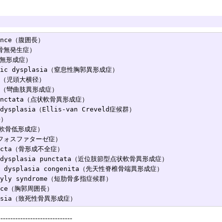
rence（腹囲長）

軟骨無発生症）

骨無形成症）

racic dysplasia（窒息性胸郭異形成症）

ter（児頭大横径）

sia（彎曲肢異形成症）

 punctata（点状軟骨異形成症）

 dysplasia（Ellis-van Creveld症候群）

）

a（軟骨低形成症）

（低フォスファターゼ症）

rfecta（骨形成不全症）

ndrodysplasia punctata（近位肢節型点状軟骨異形成症）

eal dysplasia congenita（先天性脊椎骨端異形成症）

actyly syndrome（短肋骨多指症候群）

rence（胸郭周囲長）

------------------------------