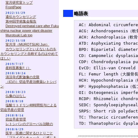
室月研究室トップ
FrontPage
略語表
2022/11/29
遺伝カウンセリング
第44回学術集会報告
AC: Abdominal circumfe
Destroyed perinatal care after Fuku
shima nuclear power plant disaster
ACG: Achondrogenesis（
Murotsuki Lab top
ACH: Achondroplasia（軟
2022/11/18
ATD: Asphyxiating tho
室月淳（MUROTSUKI Jun）
カウンセリングといえないものを
BPD: Biparietal diame
カウンセリングと自称するのはやめて
CD: Campomelic dyspla
ほしい
CDP: Chondrodysplasia
2019/7/17
EvCD: Ellis-van Creveld
産科医募集!!（）
2018/10/24
FL: Femur length（大腿骨長
清涼寺式釈迦像の北限
HCH: Hypochondroplasi
（幻の）切迫早産治療薬レトシバ
HP: Hypophosphatasia
ン
2018/10/23
OI: Osteogenesis impe
仏像のはなし
RCDP: Rhizomelic cho
2018/8/18
SEDC: Spondyloepiphys
塩酸リトドリン48時間投与による
切迫早産の管理
SRPS: Short rib polyd
2018/8/14
TC: Thoracic circumfe
切迫早産管理
レトシバンのグローバル治験の
2018/6/29
医学・医療に関するひとりごと
--------------------------------------
「ブライダルチェック」に感じる