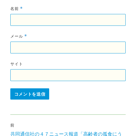
名前
*
メール
*
サイト
投
前
稿
共同通信社の４７ニュース報道「高齢者の孤食にう
前