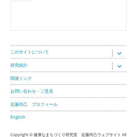
サ
このサイトについて
ブ
メ
ニ
サ
研究紹介
ュ
ブ
ー
メ
を
ニ
関連リンク
展
ュ
開
ー
を
お問い合わせ・ご意見
展
開
近藤尚己 プロフィール
English
Copyright ©
健康なまちづくり研究室 近藤尚己ウェブサイト
All