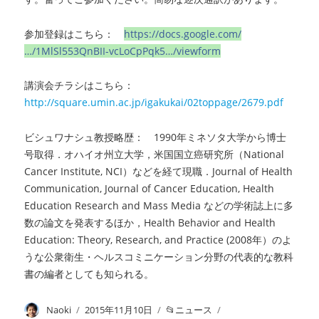
参加登録はこちら：
https://docs.google.com/
…/1MlSl553QnBII-vcLoCpPqk5…/viewform
講演会チラシはこちら：
http://square.umin.ac.jp/igakukai/02toppage/2679.pdf
ビシュワナシュ教授略歴： 1990年ミネソタ大学から博士
号取得．オハイオ州立大学，米国国立癌研究所（National
Cancer Institute, NCI）などを経て現職．Journal of Health
Communication, Journal of Cancer Education, Health
Education Research and Mass Media などの学術誌上に多
数の論文を発表するほか，Health Behavior and Health
Education: Theory, Research, and Practice (2008年）のよ
うな公衆衛生・ヘルスコミニケーション分野の代表的な教科
書の編者としても知られる。
投
Naoki
投
2015年11月10日
カ
ニュース