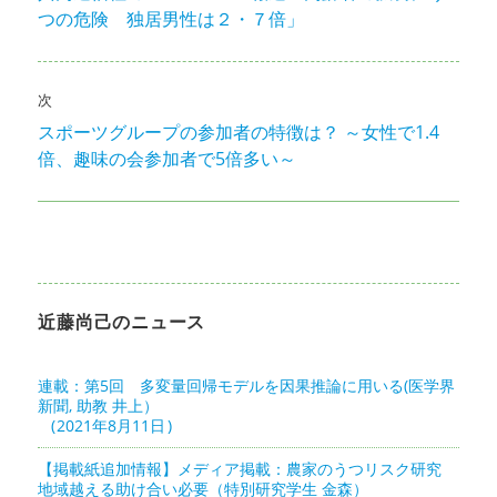
ナ
つの危険 独居男性は２・７倍」
の
投
ビ
稿:
ゲ
次
スポーツグループの参加者の特徴は？ ～女性で1.4
次
ー
倍、趣味の会参加者で5倍多い～
の
シ
投
稿:
ョ
ン
近藤尚己のニュース
連載：第5回 多変量回帰モデルを因果推論に用いる(医学界
新聞, 助教 井上）
2021年8月11日
【掲載紙追加情報】メディア掲載：農家のうつリスク研究
地域越える助け合い必要（特別研究学生 金森）