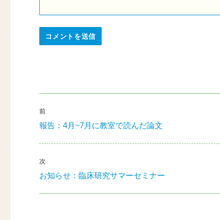
投
前
稿
報告：4月~7月に教室で読んだ論文
前
ナ
の
投
ビ
稿:
次
ゲ
お知らせ：臨床研究サマーセミナー
次
の
ー
投
シ
稿: