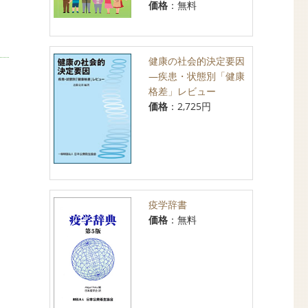
価格
：無料
」
健康の社会的決定要因
―疾患・状態別「健康
格差」レビュー
価格
：2,725円
疫学辞書
価格
：無料