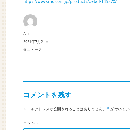
https://www.molcom.jp/products/detail/145870/
投
Airi
稿
投
2021年7月21日
者
稿
カ
ニュース
日:
テ
ゴ
リ
ー
コメントを残す
メールアドレスが公開されることはありません。
が付いてい
*
コメント