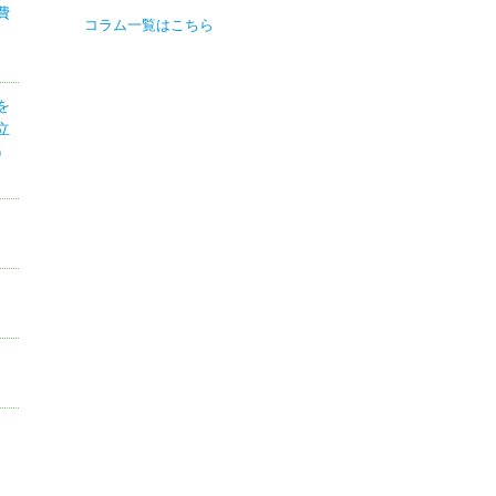
費
コラム一覧はこちら
を
立
）