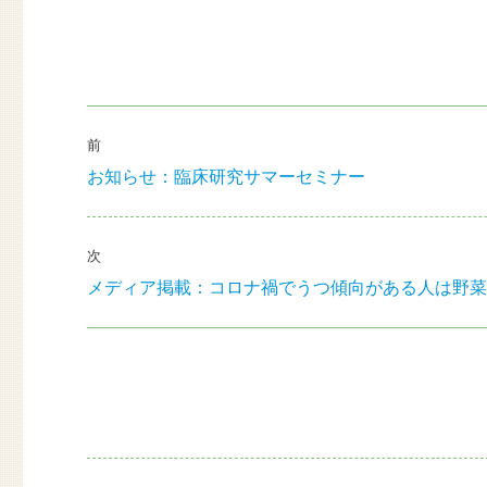
投
前
稿
お知らせ：臨床研究サマーセミナー
前
ナ
の
投
ビ
稿:
次
ゲ
メディア掲載：コロナ禍でうつ傾向がある人は野
次
の
ー
投
シ
稿:
ョ
ン