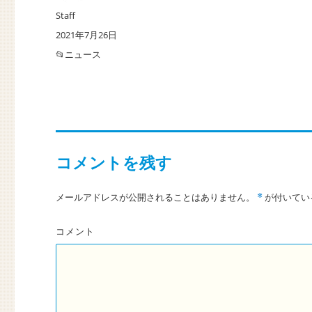
投
Staff
稿
投
2021年7月26日
者
稿
カ
ニュース
日:
テ
ゴ
リ
ー
コメントを残す
メールアドレスが公開されることはありません。
が付いてい
*
コメント