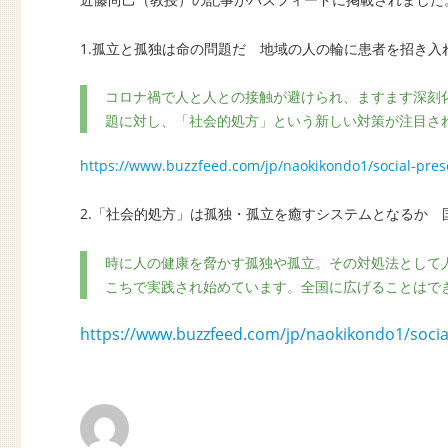
1.孤立と孤独は命の問題だ 地域の人の輪に患者を招き入れる
コロナ禍で人と人との接触が避けられ、ますます深刻
題に対し、「社会的処方」という新しい対策が注目さ
https://www.buzzfeed.com/jp/naokikondo1/social-pres
2.「社会的処方」は孤独・孤立を癒すシステムとなるか 国内
時に人の健康を脅かす孤独や孤立。その対処法として
こちで実践され始めています。全国に広げることはで
https://www.buzzfeed.com/jp/naokikondo1/social