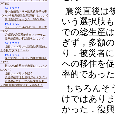
違和感
‪震災直後
2018/6/25
母体血細胞フリー胎児遺伝子検査
（いわゆる新型出生前診断）について
いう選択肢も
朝日新聞フォーラム（18-3-19）
2018/5/27
フォーラム主催の研究会・セミナ
での総生産は
ーなど
第9回胎児骨系統疾患フォーラム
骨系統疾患の和訳病名について
ぎず，多額の
2018/5/20
塩酸リトドリンの薬物動態理論に
り，被災者に
よる投与プロトコール
2018/5/19
欧州でのリトドリンの使用制限を
への移住を促
うけて
新しい切迫早産治療薬レトシバン
について
率的であった
塩酸リトドリンを疑う
切迫早産管理と産科ガイドライン
切迫早産にたいする塩酸リトドリ
ンの長期維持療法はもうやめよう
‪もちろん
けではあり
かった．復興