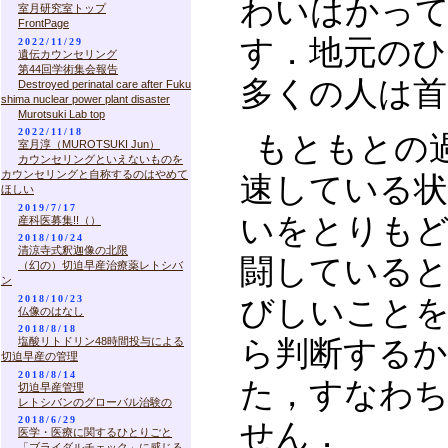
わいはかっ
室月研究室トップ
FrontPage
す．地元のひ
2022/11/29
遺伝カウンセリング
第44回学術集会報告
多くの人は
Destroyed perinatal care after Fuku
shima nuclear power plant disaster
Murotsuki Lab top
2022/11/18
もともとの
室月淳（MUROTSUKI Jun）
カウンセリングといえないものを
カウンセリングと自称するのはやめて
速している
ほしい
2019/7/17
いをとりも
産科医募集!!（）
2018/10/24
清涼寺式釈迦像の北限
闘している
（幻の）切迫早産治療薬レトシバ
ン
2018/10/23
びしいこと
仏像のはなし
2018/8/18
塩酸リトドリン48時間投与による
ら判断するか
切迫早産の管理
2018/8/14
た，すなわ
切迫早産管理
レトシバンのグローバル治験の
2018/6/29
せん．
医学・医療に関するひとりごと
「ブライダルチェック」に感じる