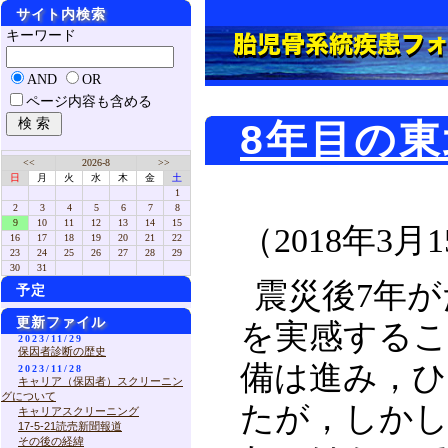
サイト内検索
キーワード
AND
OR
ページ内容も含める
8年目の東
<<
2026-8
>>
日
月
火
水
木
金
土
1
2
3
4
5
6
7
8
9
10
11
12
13
14
15
（2018年3
16
17
18
19
20
21
22
23
24
25
26
27
28
29
30
31
震災後7年
予定
更新ファイル
を実感する
2023/11/29
保因者診断の歴史
備は進み，
2023/11/28
キャリア（保因者）スクリーニン
グについて
たが，しかし
キャリアスクリーニング
17-5-21読売新聞報道
その後の経緯