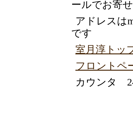
ールでお寄せ
アドレスはmur
です
室月淳トッ
フロントペ
カウンタ 24