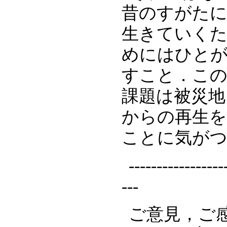
昔のすがた
生きていく
めにはひと
すこと．こ
課題は被災地
からの再生
ことに気が
-----------------
---
ご意見，ご