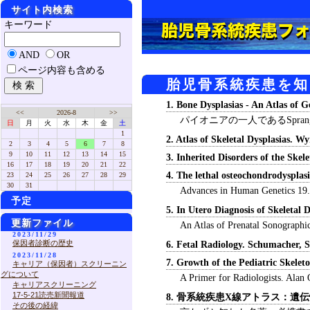
サイト内検索
キーワード
AND
OR
ページ内容も含める
胎児骨系統疾患を知
1. Bone Dysplasias - An Atlas of G
<<
2026-8
>>
パイオニアの一人であるSpra
日
月
火
水
木
金
土
1
2. Atlas of Skeletal Dysplasias. W
2
3
4
5
6
7
8
9
10
11
12
13
14
15
3. Inherited Disorders of the Skel
16
17
18
19
20
21
22
4. The lethal osteochondrodysplas
23
24
25
26
27
28
29
30
31
Advances in Human Genetics 19.
予定
5. In Utero Diagnosis of Skeletal 
更新ファイル
An Atlas of Prenatal Sonog
2023/11/29
保因者診断の歴史
6. Fetal Radiology. Schumacher, S
2023/11/28
7. Growth of the Pediatric Skelet
キャリア（保因者）スクリーニン
グについて
A Primer for Radiologists. Alan 
キャリアスクリーニング
17-5-21読売新聞報道
8. 骨系統疾患X線アトラス：遺
その後の経緯