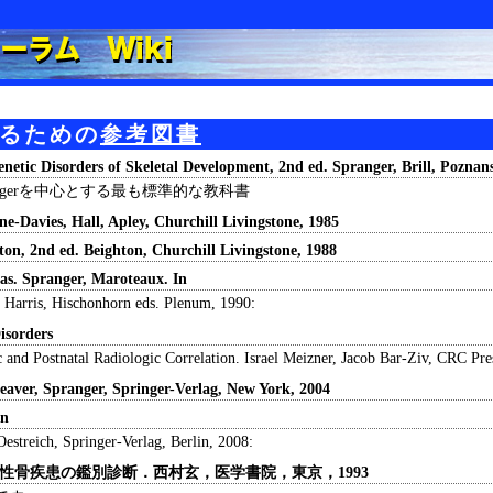
るための
参考図書
enetic Disorders of Skeletal Development, 2nd ed. Spranger, Brill, Poznan
ngerを中心とする最も標準的な教科書
yne-Davies, Hall, Apley, Churchill Livingstone, 1985
eton, 2nd ed. Beighton, Churchill Livingstone, 1988
ias. Spranger, Maroteaux. In
 Harris, Hischonhorn eds. Plenum, 1990:
Disorders
raphic and Postnatal Radiologic Correlation. Israel Meizner, Jac
eaver, Spranger, Springer-Verlag, New York, 2004
on
Oestreich, Springer-Verlag, Berlin, 2008:
伝性骨疾患の鑑別診断．西村玄，医学書院，東京，1993