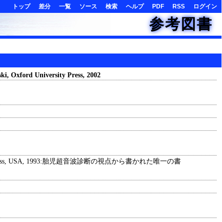
トップ
差分
一覧
ソース
検索
ヘルプ
PDF
RSS
ログイン
参考図書
ski, Oxford University Press, 2002
ob Bar-Ziv, CRC Press, USA, 1993:胎児超音波診断の視点から書かれた唯一の書