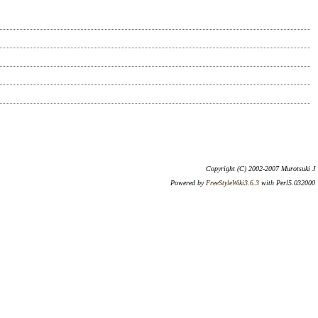
Copyright (C) 2002-2007 Murotsuki J
Powered by
FreeStyleWiki3.6.3
with Perl5.032000