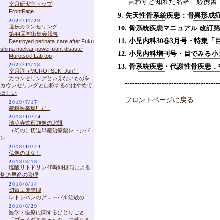
言わずと知れた名著．必携書
室月研究室トップ
FrontPage
9. 先天性骨系統疾患：骨異形成
2022/11/29
遺伝カウンセリング
10. 骨系統疾患マニュアル 改
第44回学術集会報告
11. 小児内科30巻3月号・特集
Destroyed perinatal care after Fuku
shima nuclear power plant disaster
12. 小児内科増刊号・目でみる小
Murotsuki Lab top
2022/11/18
13. 骨系統疾患・代謝性骨疾患
室月淳（MUROTSUKI Jun）
カウンセリングといえないものを
--------------------------------------
カウンセリングと自称するのはやめて
ほしい
フロントページに戻る
2019/7/17
産科医募集!!（）
2018/10/24
清涼寺式釈迦像の北限
（幻の）切迫早産治療薬レトシバ
ン
2018/10/23
仏像のはなし
2018/8/18
塩酸リトドリン48時間投与による
切迫早産の管理
2018/8/14
切迫早産管理
レトシバンのグローバル治験の
2018/6/29
医学・医療に関するひとりごと
「ブライダルチェック」に感じる