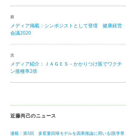
者
日:
ゴ
リ
投
ー
前
稿
メディア掲載：シンポジストとして登壇 健康経営
前
ナ
会議2020
の
投
ビ
稿:
ゲ
次
メディア紹介：ＪＡＧＥＳ－かかりつけ医でワクチ
次
ー
ン接種率2倍
の
シ
投
稿:
ョ
ン
近藤尚己のニュース
連載：第5回 多変量回帰モデルを因果推論に用いる(医学界