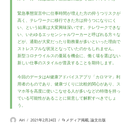
緊急事態宣言中に仕事時間が増えた方の抑うつリスクが
高く、テレワークに移行できた方は抑うつになりにく
い、という結果は大変興味深いです。テレワークできな
い、いわゆるエッセンシャルワーカーと呼ばれる方々な
どが、通勤が大変だったり勤務量が多いといった理由で
ストレスフルな状況となっていたのかもしれません。
新型コロナウイルスの蔓延を機会に、働く場を選ばない
新しい仕事のスタイルが普及することを期待します。
今回のデータはAI健康アドバイスアプリ「カロママ」利
用者のものであり、健康づくりに比較的関心があり、ス
マホ等を高度に使いこなせる人が多いなどの特徴を持っ
ている可能性があることに留意して解釈すべきでしょ
う。
投
Airi
投
2021年2月24日
カ
メディア掲載
,
論文出版
稿
稿
テ