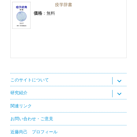
疫学辞書
価格
：無料
サ
このサイトについて
ブ
メ
ニ
サ
研究紹介
ュ
ブ
ー
メ
を
ニ
関連リンク
展
ュ
開
ー
を
お問い合わせ・ご意見
展
開
近藤尚己 プロフィール