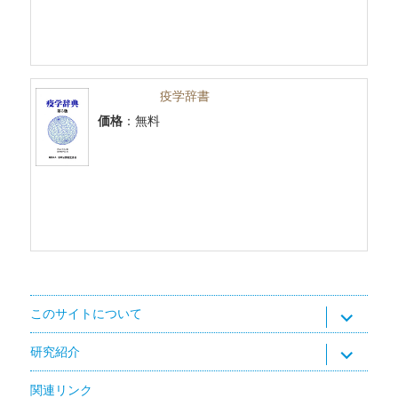
疫学辞書
価格
：無料
サ
このサイトについて
ブ
メ
ニ
サ
研究紹介
ュ
ブ
ー
メ
を
ニ
関連リンク