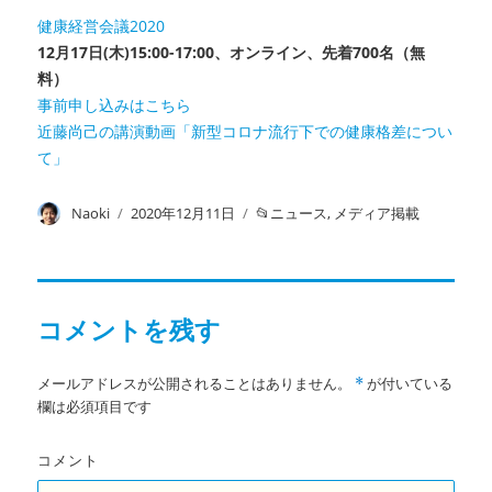
健康経営会議2020
12月17日(木)15:00-17:00、オンライン、先着
700名（無
料）
事前申し込みはこちら
近藤尚己の講演動画「新型コロナ流行下での健康格差につい
て」
投
Naoki
投
2020年12月11日
カ
ニュース
,
メディア掲載
稿
稿
テ
者
日:
ゴ
リ
ー
コメントを残す
メールアドレスが公開されることはありません。
が付いている
*
欄は必須項目です
コメント