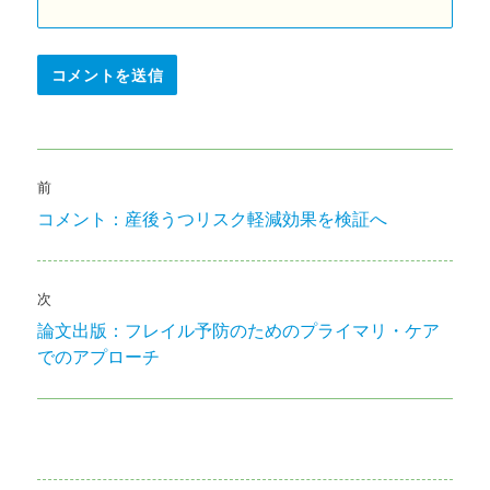
投
前
稿
コメント：産後うつリスク軽減効果を検証へ
前
ナ
の
投
ビ
稿:
次
ゲ
論文出版：フレイル予防のためのプライマリ・ケア
次
でのアプローチ
の
ー
投
シ
稿:
ョ
ン