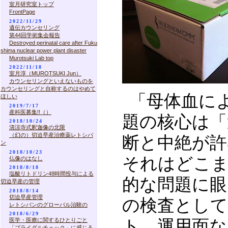
室月研究室トップ
FrontPage
2022/11/29
遺伝カウンセリング
第44回学術集会報告
Destroyed perinatal care after Fuku
shima nuclear power plant disaster
Murotsuki Lab top
2022/11/18
室月淳（MUROTSUKI Jun）
カウンセリングといえないものを
カウンセリングと自称するのはやめて
「母体血に
ほしい
2019/7/17
産科医募集!!（）
題の核心は「
2018/10/24
清涼寺式釈迦像の北限
（幻の）切迫早産治療薬レトシバ
断と中絶が許
ン
2018/10/23
それはどこ
仏像のはなし
2018/8/18
塩酸リトドリン48時間投与による
的な問題に眼
切迫早産の管理
2018/8/14
切迫早産管理
の検査とし
レトシバンのグローバル治験の
2018/6/29
医学・医療に関するひとりごと
ト，運用面な
「ブライダルチェック」に感じる