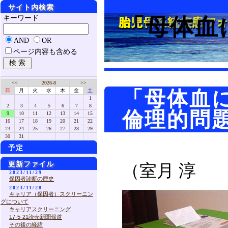
サイト内検索
「母体血
キーワード
AND
OR
ページ内容も含める
<<
2026-8
>>
「母体血
日
月
火
水
木
金
土
1
2
3
4
5
6
7
8
倫理的問
9
10
11
12
13
14
15
16
17
18
19
20
21
22
23
24
25
26
27
28
29
30
31
予定
更新ファイル
（室月 淳 2
2023/11/29
保因者診断の歴史
2023/11/28
キャリア（保因者）スクリーニン
グについて
キャリアスクリーニング
17-5-21読売新聞報道
その後の経緯