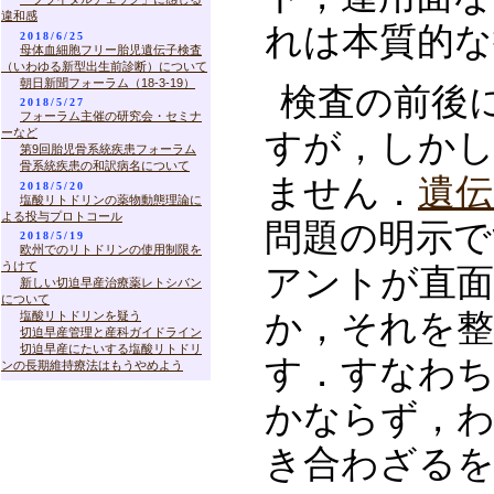
違和感
れは本質的な
2018/6/25
母体血細胞フリー胎児遺伝子検査
（いわゆる新型出生前診断）について
朝日新聞フォーラム（18-3-19）
検査の前後
2018/5/27
フォーラム主催の研究会・セミナ
ーなど
すが，しか
第9回胎児骨系統疾患フォーラム
骨系統疾患の和訳病名について
ません．
遺
2018/5/20
塩酸リトドリンの薬物動態理論に
よる投与プロトコール
問題の明示で
2018/5/19
欧州でのリトドリンの使用制限を
うけて
アントが直
新しい切迫早産治療薬レトシバン
について
か，それを
塩酸リトドリンを疑う
切迫早産管理と産科ガイドライン
切迫早産にたいする塩酸リトドリ
す．すなわち
ンの長期維持療法はもうやめよう
かならず，
き合わざる