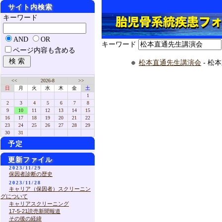
サイト内検索
キーワード
AND
OR
キーワード
ページ内容も含める
松本直通先生講演会
- 松
<<
2026-8
>>
日
月
火
水
木
金
土
1
2
3
4
5
6
7
8
9
10
11
12
13
14
15
16
17
18
19
20
21
22
23
24
25
26
27
28
29
30
31
予定
更新ファイル
2023/11/29
保因者診断の歴史
2023/11/28
キャリア（保因者）スクリーニン
グについて
キャリアスクリーニング
17-5-21読売新聞報道
その後の経緯