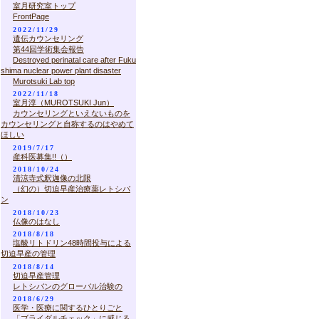
室月研究室トップ
FrontPage
2022/11/29
遺伝カウンセリング
第44回学術集会報告
Destroyed perinatal care after Fuku
shima nuclear power plant disaster
Murotsuki Lab top
2022/11/18
室月淳（MUROTSUKI Jun）
カウンセリングといえないものを
カウンセリングと自称するのはやめて
ほしい
2019/7/17
産科医募集!!（）
2018/10/24
清涼寺式釈迦像の北限
（幻の）切迫早産治療薬レトシバ
ン
2018/10/23
仏像のはなし
2018/8/18
塩酸リトドリン48時間投与による
切迫早産の管理
2018/8/14
切迫早産管理
レトシバンのグローバル治験の
2018/6/29
医学・医療に関するひとりごと
「ブライダルチェック」に感じる