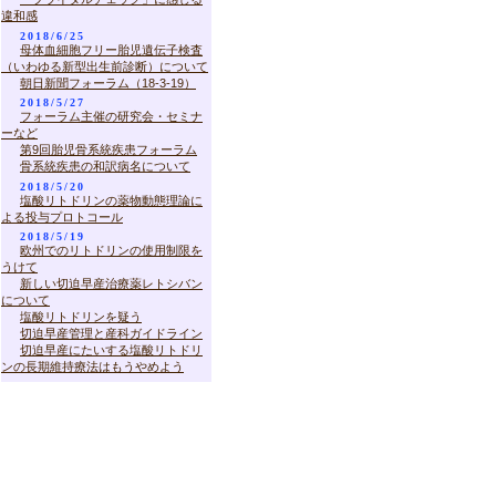
違和感
2018/6/25
母体血細胞フリー胎児遺伝子検査
（いわゆる新型出生前診断）について
朝日新聞フォーラム（18-3-19）
2018/5/27
フォーラム主催の研究会・セミナ
ーなど
第9回胎児骨系統疾患フォーラム
骨系統疾患の和訳病名について
2018/5/20
塩酸リトドリンの薬物動態理論に
よる投与プロトコール
2018/5/19
欧州でのリトドリンの使用制限を
うけて
新しい切迫早産治療薬レトシバン
について
塩酸リトドリンを疑う
切迫早産管理と産科ガイドライン
切迫早産にたいする塩酸リトドリ
ンの長期維持療法はもうやめよう