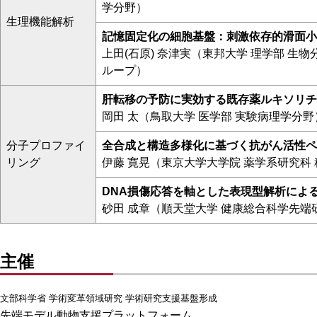
学分野）
生理機能解析
記憶固定化の細胞基盤：刺激依存的滑面小
上田(石原) 奈津実（東邦大学 理学部 生
ループ）
肝転移の予防に実効する既存薬ルキソリチ
岡田 太（鳥取大学 医学部 実験病理学分野
分子プロファイ
全合成と構造多様化に基づく抗がん活性ペ
リング
伊藤 寛晃（東京大学大学院 薬学系研究科
DNA損傷応答を軸とした表現型解析によ
砂田 成章（順天堂大学 健康総合科学先端
主催
文部科学省 学術変革領域研究 学術研究支援基盤形成
先端モデル動物支援プラットフォーム