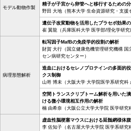
精子が子宮から卵管へと移行するための分
モデル動物作製
野田 大地（熊本大学 生命資源研究・支援
遺伝子改変動物を活用したプラセボ効果の
崔 翼龍（兵庫医科大学 医学部/理化学研
転写因子MafBの免疫学的役割の解析
財賀 大行（国立健康危機管理研究機構 国
セン病研究センター）
造血におけるセレノプロテインの多面的役
病理形態解析
クス制御
山嵜 博未（大阪大学 大学院医学系研究科
空間トランスクリプトーム解析を用いた潰
ける微小環境相互作用の解析
楠 由希奈（大阪公立大学大学院 医学研究
虚血性脳梗塞マウスにおける延髄網様体腹側
李 佐知子（名古屋大学大学院 医学系研究