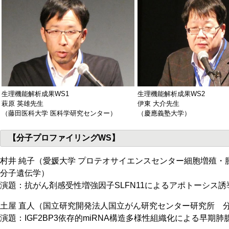
生理機能解析成果WS1
生理機能解析成果WS2
萩原 英雄先生
伊東 大介先生
（藤田医科大学 医科学研究センター）
（慶應義塾大学）
【分子プロファイリングWS】
村井 純子（愛媛大学 プロテオサイエンスセンター細胞増殖・
分子遺伝学）
演題：抗がん剤感受性増強因子SLFN11によるアポトーシス
土屋 直人（国立研究開発法人国立がん研究センター研究所 
演題：IGF2BP3依存的miRNA構造多様性組織化による早期