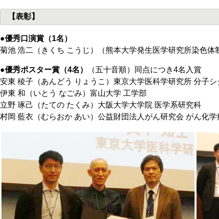
【表彰】
●優秀口演賞（1名）
菊池 浩二（きくち こうじ）（熊本大学発生医学研究所染色体
●優秀ポスター賞（4名）
（五十音順）同点につき4名入賞
安東 稜子（あんどう りょうこ）東京大学医科学研究所 分子
伊東 和（いとう なごみ）富山大学 工学部
立野 琢己（たての たくみ）大阪大学大学院 医学系研究科
村岡 藍衣（むらおか あい）公益財団法人がん研究会 がん化