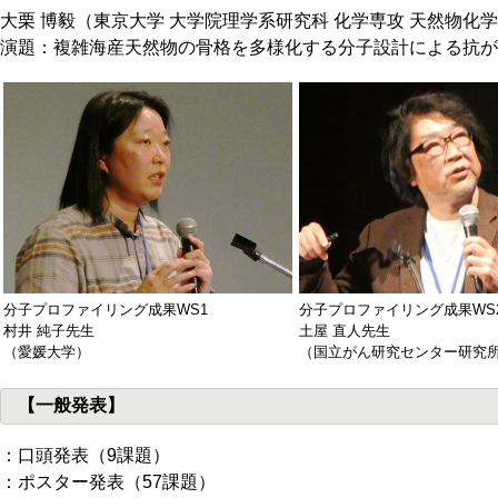
大栗 博毅（東京大学 大学院理学系研究科 化学専攻 天然物化
演題：複雑海産天然物の骨格を多様化する分子設計による抗が
分子プロファイリング成果WS1
分子プロファイリング成果WS
村井 純子先生
土屋 直人先生
（愛媛大学）
（国立がん研究センター研究
【一般発表】
：口頭発表（9課題）
：ポスター発表（57課題）