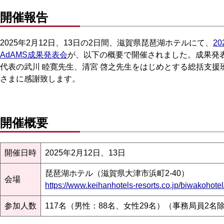
開催報告
2025年2月12日、13日の2日間、滋賀県琵琶湖ホテルにて、
2
AdAMS成果発表会
が、以下の概要で開催されました。成果発表
代表の武川 睦寛先生、清宮 啓之先生をはじめとする総括支
さまに感謝致します。
開催概要
開催日時
2025年2月12日、13日
琵琶湖ホテル（滋賀県大津市浜町2-40）
会場
https://www.keihanhotels-resorts.co.jp/biwakohotel
参加人数
117名（男性：88名、女性29名）（事務局員2名