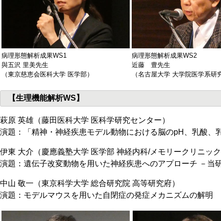
病理形態解析成果WS1
病理形態解析成果WS2
與五沢 里美先生
近藤 豊先生
（東京慈恵会医科大学 医学部）
（名古屋大学 大学院医学系研
【生理機能解析WS】
萩原 英雄（藤田医科大学 医科学研究センター）
演題：「精神・神経疾患モデル動物における脳のpH、乳酸、
伊東 大介（慶應義塾大学 医学部 神経内科/メモリークリニッ
演題：遺伝子改変動物を用いた神経疾患へのアプローチ －当
中山 敬一（東京科学大学 総合研究院 高等研究府）
演題：モデルマウスを用いた自閉症の発症メカニズムの解明