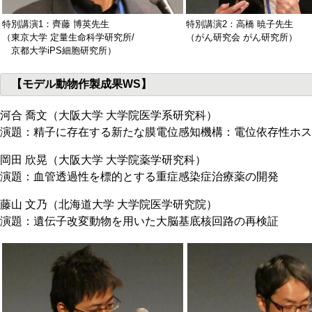
特別講演1：齊藤 博英先生
特別講演2：高橋 暁子先生
（東京大学 定量生命科学研究所/
（がん研究会 がん研究所）
京都大学iPS細胞研究所）
【モデル動物作製成果WS】
河合 喬文（大阪大学 大学院医学系研究科）
演題：精子に存在する新たな膜電位感知機構：電位依存性ホス
岡田 欣晃（大阪大学 大学院薬学研究科）
演題：血管透過性を標的とする重症感染症治療薬の開発
藤山 文乃（北海道大学 大学院医学研究院）
演題：遺伝子改変動物を用いた大脳基底核回路の再検証