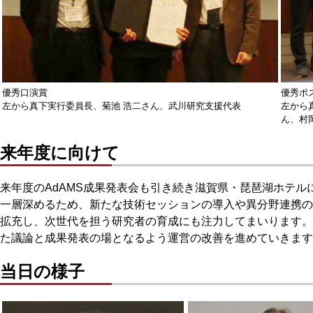
優秀ポ
優秀口演賞
左から
左から真下実行委員長、菊池 浩二さん、武川研究支援代表
ん、村
来年度に向けて
来年度のAdAMS成果発表会も引き続き滋賀県・琵琶湖ホテ
一層深めるため、新たな技術セッションの導入や異分野連携の
拡充し、次世代を担う研究者の育成にも注力してまいります。
た議論と成果発表の場となるよう運営の改善を進めていきま
当日の様子