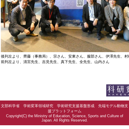
後列左より、齊藤（事務局）、宗さん、安東さん、服部さん、伊澤先生、村
前列左より、清宮先生、吉見先生、真下先生、全先生、山内さん
文部科学省 学術変革領域研究 学術研究支援基盤形成 先端モデル動物支
援プラットフォーム
Copyright(C) the Ministry of Education, Science, Sports and Culture of
Japan. All Rights Reserved.