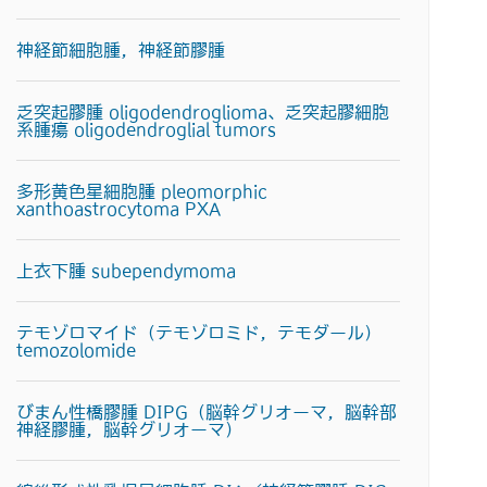
神経節細胞腫，神経節膠腫
乏突起膠腫 oligodendroglioma、乏突起膠細胞
系腫瘍 oligodendroglial tumors
多形黄色星細胞腫 pleomorphic
xanthoastrocytoma PXA
上衣下腫 subependymoma
テモゾロマイド（テモゾロミド，テモダール）
temozolomide
びまん性橋膠腫 DIPG（脳幹グリオーマ，脳幹部
神経膠腫，脳幹グリオーマ）