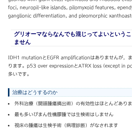
foci, neuropil-like islands, pilomyxoid features, epe
ganglionic differentiation, and pleomorphic xanthoas
グリオーマならなんでも混じってよいというこ
ません
IDH1 mutationとEGFR amplificationはありませんが，まれ
ります。p53 over expressionとATRX loss (except 
多いです。
治療はどうするのか
外科治療（開頭腫瘍摘出術）の有効性はほとんどあり
最も多いびまん性橋膠腫では生検術はしません
視床の腫瘍は生検手術（病理診断）がなされます