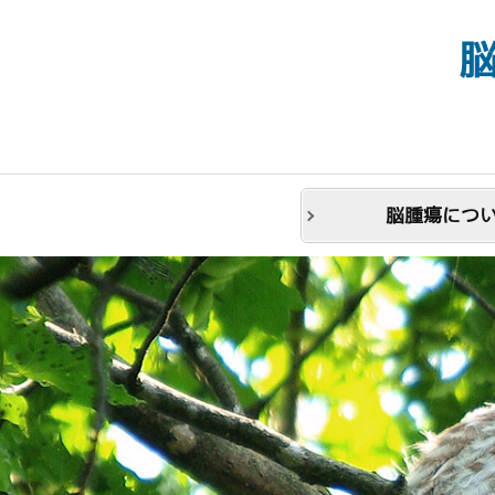
脳腫瘍につ