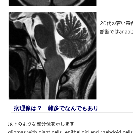
20代の若い患者さ
診断ではanaplas
病理像は？ 雑多でなんでもあり
以下のような部分像を示します
gliomas with giant cells, epithelioid and rhabdoid cel