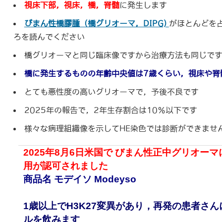
視床下部，視床，橋，脊髄
に発生します
びまん性橋膠腫（橋グリオーマ，DIPG)
がほとんどを
ろを読んでください
橋グリオーマと同じ臨床像ですから治療方法も同じで
橋に発生するものの年齢中央値は7歳くらい，視床や脊
とても悪性度の高いグリオーマで，予後不良です
2025年の報告で，2年生存割合は10％以下です
様々な病理組織像を示してHE染色では診断ができませ
2025年8月6日米国で びまん性正中グリオーマに対して
用が認可されました
商品名 モデイソ Modeyso
1歳以上でH3K27変異があり，再発の患者さ
ルを飲みます