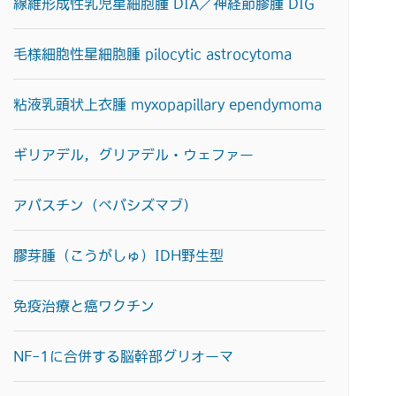
線維形成性乳児星細胞腫 DIA／神経節膠腫 DIG
毛様細胞性星細胞腫 pilocytic astrocytoma
粘液乳頭状上衣腫 myxopapillary ependymoma
ギリアデル，グリアデル・ウェファー
アバスチン（ベバシズマブ）
膠芽腫（こうがしゅ）IDH野生型
免疫治療と癌ワクチン
NF-1に合併する脳幹部グリオーマ