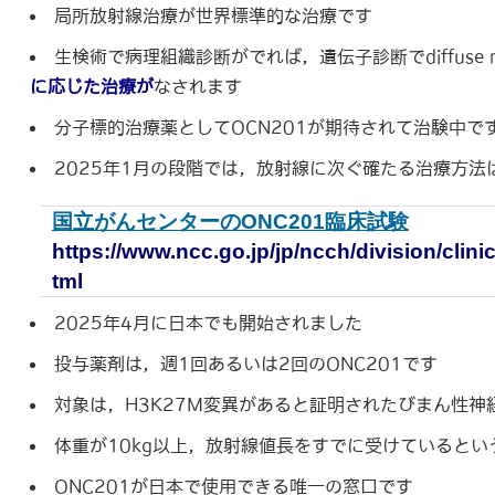
局所放射線治療が世界標準的な治療です
生検術で病理組織診断がでれば，遺伝子診断でdiffuse mid
に応じた治療が
なされます
分子標的治療薬としてOCN201が期待されて治験中
2025年1月の段階では，放射線に次ぐ確たる治療方法
国立がんセンターのONC201臨床試験
https://www.ncc.go.jp/jp/ncch/division/clinic
tml
2025年4月に日本でも開始されました
投与薬剤は，週1回あるいは2回のONC201です
対象は，H3K27M変異があると証明されたびまん性神
体重が10kg以上，放射線値長をすでに受けていると
ONC201が日本で使用できる唯一の窓口です