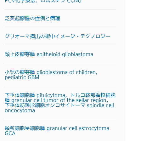
PCV化学療法，ロムスチン CCNU
乏突起膠腫の症例と病理
グリオーマ摘出の術中イメージ・テクノロジー
類上皮膠芽腫 epitheloid glioblastoma
小児の膠芽腫 glioblastoma of children,
pediatric GBM
下垂体細胞腫 pituicytoma，トルコ鞍部顆粒細胞
腫 granular cell tumor of the sellar region，
下垂体紡錘形細胞オンコサイトーマ spindle cell
oncocytoma
顆粒細胞星細胞腫 granular cell astrocytoma
GCA