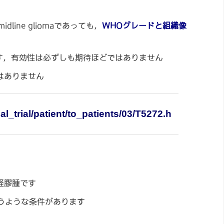
line gliomaであっても，
WHOグレードと組織像
です，有効性は必ずしも期待ほどではありません
はありません
al_trial/patient/to_patients/03/T5272.h
経膠腫です
いうような条件があります