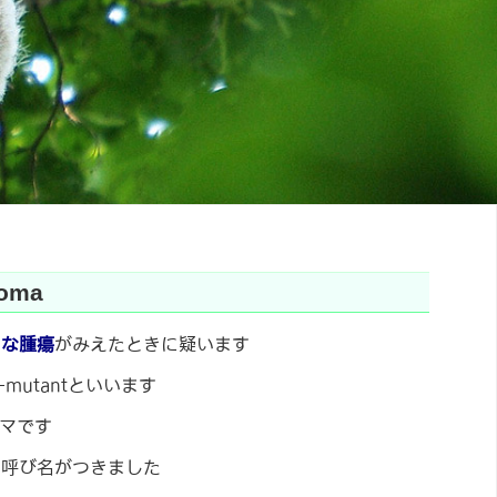
oma
うな腫瘍
がみえたときに疑います
7M-mutantといいます
マです
の呼び名がつきました