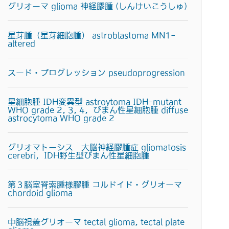
グリオーマ glioma 神経膠腫 (しんけいこうしゅ)
星芽腫（星芽細胞腫） astroblastoma MN1-
altered
スード・プログレッション pseudoprogression
星細胞腫 IDH変異型 astroytoma IDH-mutant
WHO grade 2, 3, 4，びまん性星細胞腫 diffuse
astrocytoma WHO grade 2
グリオマトーシス 大脳神経膠腫症 gliomatosis
cerebri，IDH野生型びまん性星細胞腫
第３脳室脊索腫様膠腫 コルドイド・グリオーマ
chordoid glioma
中脳視蓋グリオーマ tectal glioma, tectal plate