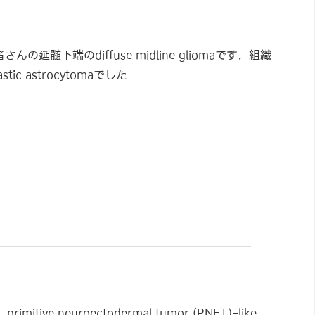
んの延髄下端のdiffuse midline gliomaです，組織
tic astrocytomaでした
ls, primitive neuroectodermal tumor (PNET)-like