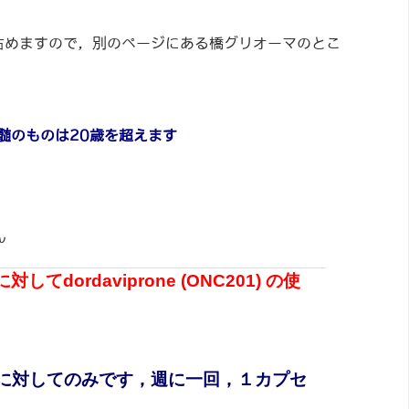
占めますので，別のページにある橋グリオーマのとこ
す
髄のものは20歳を超えます
ん
dordaviprone (ONC201) の使
んに対してのみです，週に一回，１カプセ