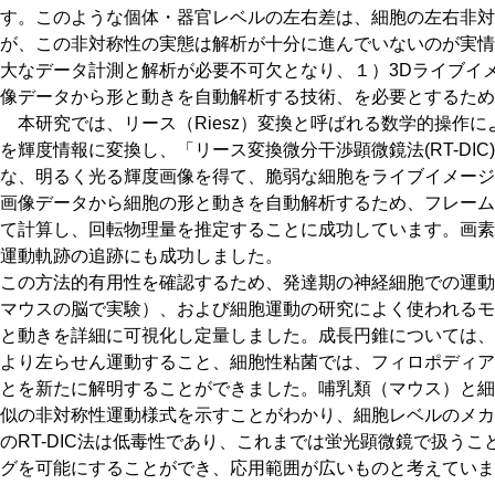
す。このような個体・器官レベルの左右差は、細胞の左右非対
が、この非対称性の実態は解析が十分に進んでいないのが実情
大なデータ計測と解析が必要不可欠となり、１）3Dライブイ
像データから形と動きを自動解析する技術、を必要とするため
本研究では、リース（Riesz）変換と呼ばれる数学的操作
を輝度情報に変換し、「リース変換微分干渉顕微鏡法(RT-DI
な、明るく光る輝度画像を得て、脆弱な細胞をライブイメージ
画像データから細胞の形と動きを自動解析するため、フレーム
て計算し、回転物理量を推定することに成功しています。画素
運動軌跡の追跡にも成功しました。
この方法的有用性を確認するため、発達期の神経細胞での運動
マウスの脳で実験）、および細胞運動の研究によく使われるモ
と動きを詳細に可視化し定量しました。成長円錐については、
より左らせん運動すること、細胞性粘菌では、フィロポディア
とを新たに解明することができました。哺乳類（マウス）と細
似の非対称性運動様式を示すことがわかり、細胞レベルのメカ
のRT-DIC法は低毒性であり、これまでは蛍光顕微鏡で扱う
グを可能にすることができ、応用範囲が広いものと考えていま