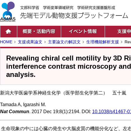
HOME
支援成果論文
主要論文の解説文
生理機能解析支援
Reve
Revealing chiral cell motility by 3D R
interference contrast microscopy an
analysis.
新潟大学医歯学系神経生化学（医学部生化学第二） 五十嵐 
Tamada A, Igarashi M.
Nat Commun
. 2017 Dec 19;8(1):2194. DOI:
10.1038/s41467-0
生命現象の中には心臓の発生や大脳皮質の機能分化など、左右非対称(