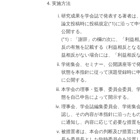
実施方法
研究成果を学会誌で発表する著者は、
論文投稿時に投稿規定(*1)に沿って
公開する。
(*1)：「謝辞」の欄の次に、「利
反の有無を記載する（利益相反とな
益相反がない場合には、「利益相反
学術集会、セミナー、公開講座等で発
状態を本指針に従って演題登録時に申
に公開する。
本学会の理事・監事、委員会委員、学
態を自己申告によって開示する。
理事会、学会誌編集委員会、学術集会
認し、その内容が本指針に沿ったも
に通知し、内容に応じて必要な措置
被措置者は、本会の判断及び措置に
長を委員長とした臨時委員会を設置