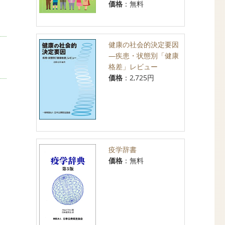
価格
：無料
健康の社会的決定要因
」
―疾患・状態別「健康
格差」レビュー
価格
：2,725円
疫学辞書
価格
：無料