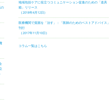
地域包括ケアに役立つコミュニケーション促進のための「道具
話の
箱」リリース
2018年4月12日
医療機関で貧困を「治す」：「医師のためのベストアドバイス
刊行
2017年11月10日
費
コラム一覧はこちら
を
立
）