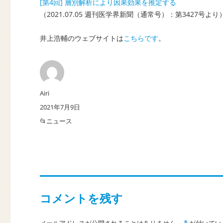
[第4回] 層別解析により因果効果を推定する
（2021.07.05 週刊医学界新聞（通常号）：第3427号より
井上浩輔のウェブサイトは
こちらです
。
投
Airi
稿
投
2021年7月9日
者
稿
カ
ニュース
日:
テ
ゴ
リ
ー
コメントを残す
メールアドレスが公開されることはありません。
が付いてい