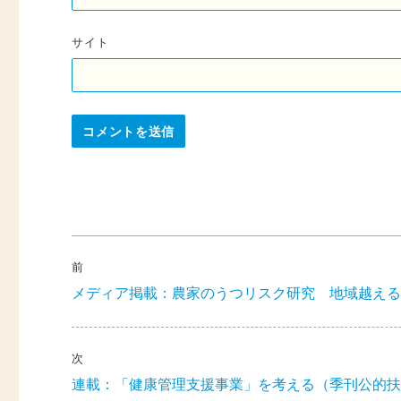
サイト
投
前
稿
メディア掲載：農家のうつリスク研究 地域越える
前
ナ
の
投
ビ
稿:
次
ゲ
連載：「健康管理支援事業」を考える（季刊公的扶助
次