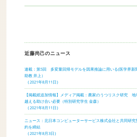
の
ー
投
シ
稿:
ョ
ン
近藤尚己のニュース
連載：第5回 多変量回帰モデルを因果推論に用いる(医学界新聞
助教 井上）
2021年8月11日
【掲載紙追加情報】メディア掲載：農家のうつリスク研究 地
越える助け合い必要（特別研究学生 金森）
2021年8月11日
ニュース：北日本コンピューターサービス株式会社と共同研究
約を締結
2021年8月3日