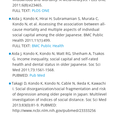
2011;6(8):e23465.
FULL TEXT:
PLOS ONE
Aida J, Kondo K, Hirai H, Subramanian S, Murata C,
Kondo N, et al. Assessing the association between all-
cause mortality and multiple aspects of individual
social capital among the older Japanese. BMC Public
Health 2011;11(1):499.
FULL TEXT:
BMC Public Health
Aida J, Kondo K, Kondo N, Watt RG, Sheiham A, Tsakos
G. Income inequality, social capital and self-rated
health and dental status in older Japanese. Soc Sci
Med 2011;73:1561-1568.
PUBMED:
Pub Med
Takagi D, Kondo K, Kondo N, Cable N, Ikeda K, Kawachi
I. Social disorganization/social fragmentation and risk
of depression among older people in Japan: Multilevel
investigation of indices of social distance. Soc Sci Med
2013;83(0):81-9. PUBMED:
http://www.ncbi.nlm.nih.gov/pubmed/23333256