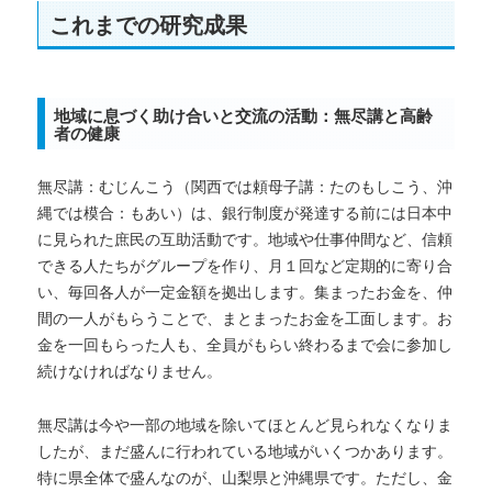
これまでの研究成果
地域に息づく助け合いと交流の活動：無尽講と高齢
者の健康
無尽講：むじんこう（関西では頼母子講：たのもしこう、沖
縄では模合：もあい）は、銀行制度が発達する前には日本中
に見られた庶民の互助活動です。地域や仕事仲間など、信頼
できる人たちがグループを作り、月１回など定期的に寄り合
い、毎回各人が一定金額を拠出します。集まったお金を、仲
間の一人がもらうことで、まとまったお金を工面します。お
金を一回もらった人も、全員がもらい終わるまで会に参加し
続けなければなりません。
無尽講は今や一部の地域を除いてほとんど見られなくなりま
したが、まだ盛んに行われている地域がいくつかあります。
特に県全体で盛んなのが、山梨県と沖縄県です。ただし、金