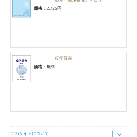
価格
：2,725円
疫学辞書
価格
：無料
サ
このサイトについて
ブ