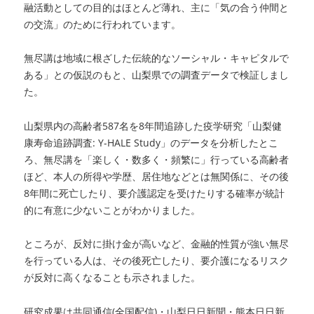
融活動としての目的はほとんど薄れ、主に「気の合う仲間と
の交流」のために行われています。
無尽講は地域に根ざした伝統的なソーシャル・キャピタルで
ある」との仮説のもと、山梨県での調査データで検証しまし
た。
山梨県内の高齢者587名を8年間追跡した疫学研究「山梨健
康寿命追跡調査: Y-HALE Study」のデータを分析したとこ
ろ、無尽講を「楽しく・数多く・頻繁に」行っている高齢者
ほど、本人の所得や学歴、居住地などとは無関係に、その後
8年間に死亡したり、要介護認定を受けたりする確率が統計
的に有意に少ないことがわかりました。
ところが、反対に掛け金が高いなど、金融的性質が強い無尽
を行っている人は、その後死亡したり、要介護になるリスク
が反対に高くなることも示されました。
研究成果は共同通信(全国配信)・山梨日日新聞・熊本日日新