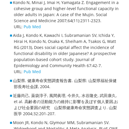
Kondo N, Minai J, Imai H, Yamagata Z. Engagement in a
cohesive group and higher-level functional capacity in
older adults in Japan: A case of the Mujin. Social
Science and Medicine 2007;64(11):2311-2323.
URL:
Pub Med
Aida J, Kondo K, Kawachi I, Subramanian SV, Ichida Y,
Hirai H, Kondo N, Osaka K, Sheiham A, Tsakos G, Watt
RG (2013), Does social capital affect the incidence of
functional disability in older Japanese? A prospective
population-based cohort study. Journal of
Epidemiology and Community Health 67:42-7.
URL:
Pub Med
山梨県. 健康寿命実態調査報告書. 山梨県: 山梨県福祉保健
部長寿社会課, 2004.
近藤尚己, 薬袋淳子, 風間眞理, 今井久, 水谷隆史, 武田康久,
et al. 高齢者の活動能力の維持に影響を及ぼす個人要因,お
よび社会要因の研究 山梨県健康寿命実態調査より. 山梨
医学 2004;32:201-207.
Moon JR, Kondo N, Glymour MM, Subramanian SV.
Widowhood and Mortality: A Meta-Analysis. PLoS ONE