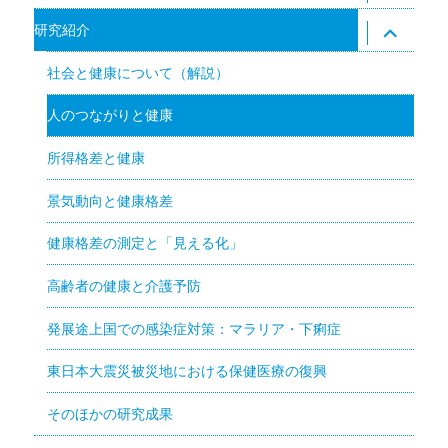
メ
ニ
サ
研究紹介
ュ
ブ
ー
メ
を
ニ
社会と健康について（解説）
展
ュ
開
ー
を
人のつながりと健康
展
開
所得格差と健康
景気動向と健康格差
健康格差の測定と「見える化」
高齢者の健康と介護予防
発展途上国での感染症対策：マラリア・下痢症
東日本大震災被災地における保健医療の復興
そのほかの研究成果