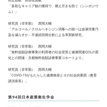
特定助教 長谷田真帆
「
多彩なキャリア観の獲得で、燃え尽きを防ぐ（シンポジウ
ム）
」
研究員（非常勤） 西岡大輔
「
アルコール／クロルヘキシジン消毒への統一は血液培養汚
染を減らすか：不連続回帰分析による準実験研究
」
研究員（非常勤） 西岡大輔
「無料低額診療事業の利用者の社会背景と健康関連QOLの変
化との関連：京都無料低額診療事業コホートより」
研究員（非常勤） 西岡大輔
「COVID-19がもたらした健康格差とその社会的要因（教育
講演座長）」
第94回日本産業衛生学会