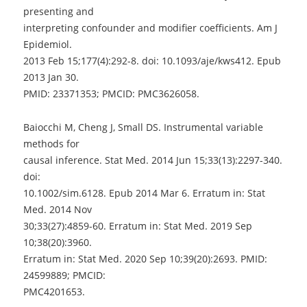
presenting and
interpreting confounder and modifier coefficients. Am J
Epidemiol.
2013 Feb 15;177(4):292-8. doi: 10.1093/aje/kws412. Epub
2013 Jan 30.
PMID: 23371353; PMCID: PMC3626058.
Baiocchi M, Cheng J, Small DS. Instrumental variable
methods for
causal inference. Stat Med. 2014 Jun 15;33(13):2297-340.
doi:
10.1002/sim.6128. Epub 2014 Mar 6. Erratum in: Stat
Med. 2014 Nov
30;33(27):4859-60. Erratum in: Stat Med. 2019 Sep
10;38(20):3960.
Erratum in: Stat Med. 2020 Sep 10;39(20):2693. PMID:
24599889; PMCID:
PMC4201653.