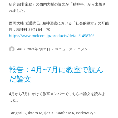
研究員(非常勤）の西岡大輔の論文が「精神科」から出版さ
れました。
西岡大輔, 近藤尚己. 精神医療における「社会的処方」の可能
性．精神科 39(1) 64 – 70
https://www.molcom.jp/products/detail/145870/
投
Airi
投
2021年7月21日
カ
ニュース
論
コメント
稿
稿
テ
文
者
日:
ゴ
出
リ
版：
報告：4月~7月に教室で読ん
ー
精
だ論文
神
医
療
に
4月から7月にかけて教室メンバーでこちらの論文を読みま
お
した。
け
る
Tangari G, Ikram M, Ijaz K, Kaafar MA, Berkovsky S.
「社