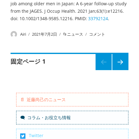
job among older men in Japan: A 6-year follow-up study
Region）
from the JAGES. J Occup Health. 2021 Jan;63(1):e12216.
に
doi: 10.1002/1348-9585.12216. PMID:
33792124
.
投
Airi
投
2021年7月2日
カ
ニュース
紹
コメント
稿
稿
テ
介：
者
日:
ゴ
論
リ
文
投
ー
紹
固定ページ
1
介
次の
の
稿
ペー
シ
ジ
ョ
ナ
ー
ト
近藤尚己のニュース
ビ
ム
ー
コラム・お役立ち情報
ビ
ゲ
ー
（企
ー
Twitter
業