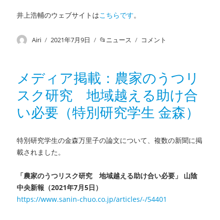
的
井上浩輔のウェブサイトは
こちらです
。
扶
助
研
投
Airi
投
2021年7月9日
カ
ニュース
連
コメント
究,
稿
稿
テ
載：
西
者
日:
ゴ
層
岡）
リ
別
メディア掲載：農家のうつリ
に
ー
解
スク研究 地域越える助け合
析
に
い必要（特別研究学生 金森）
よ
り
因
特別研究学生の金森万里子の論文について、複数の新聞に掲
果
載され
ました。
効
果
を
「農家のうつリスク研究 地域越える助け合い必要」 山陰
推
中央新報（2021年7月5日）
定
https://www.sanin-chuo.co.jp/a
rticles/-/54401
す
る