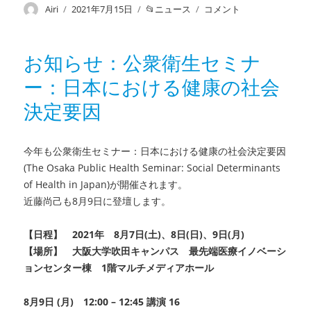
投
Airi
投
2021年7月15日
カ
ニュース
報
コメント
稿
稿
テ
告：
者
日:
ゴ
4
リ
月
お知らせ：公衆衛生セミナ
ー
~7
ー：日本における健康の社会
月
に
決定要因
教
室
で
今年も公衆衛生セミナー：日本における健康の社会決定要因
読
(The Osaka Public Health Seminar: Social Determinants
ん
だ
of Health in Japan)が開催されます。
論
近藤尚己も8月9日に登壇します。
文
に
【日程】
2021年 8月7日(土)、8日(日)、9日(月)
【場所】 大阪大学吹田キャンパス 最先端医療イノベーシ
ョンセンター棟 1階マルチメディアホール
8月9日 (月) 12:00 – 12:45 講演 16