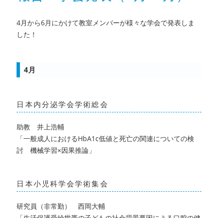
在
宅
4月から6月にかけて教室メンバーが様々な学会で発表しま
ワ
した！
ー
ク
で
4月
野
菜
や
果
日本内分泌学会学術総会
物
の
助教 井上浩輔
摂
「一般成人におけるHbA1c低値と死亡の関連についての検
取
討 機械学習×因果推論」
量
が
増
加
日本小児科学会学術集会
（リ
ン
研究員（非常勤） 西岡大輔
ク
「
生活保護受給世帯の子どもの社会背景要因による口腔の健