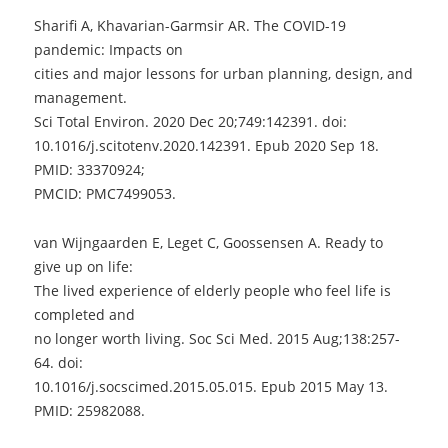
Sharifi A, Khavarian-Garmsir AR. The COVID-19
pandemic: Impacts on
cities and major lessons for urban planning, design, and
management.
Sci Total Environ. 2020 Dec 20;749:142391. doi:
10.1016/j.scitotenv.2020.14239
1. Epub 2020 Sep 18.
PMID: 33370924;
PMCID: PMC7499053.
van Wijngaarden E, Leget C, Goossensen A. Ready to
give up on life:
The lived experience of elderly people who feel life is
completed and
no longer worth living. Soc Sci Med. 2015 Aug;138:257-
64. doi:
10.1016/j.socscimed.2015.05.01
5. Epub 2015 May 13.
PMID: 25982088.