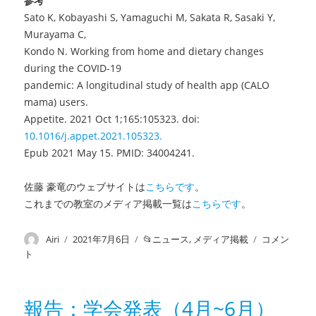
参考
Sato K, Kobayashi S, Yamaguchi M, Sakata R, Sasaki Y,
Murayama C,
Kondo N. Working from home and dietary changes
during the COVID-19
pandemic: A longitudinal study of health app (CALO
mama) users.
Appetite. 2021 Oct 1;165:105323. doi:
10.1016/j.appet.2021.105323.
Epub 2021 May 15. PMID: 34004241.
佐藤 豪竜のウェブサイトは
こちらです
。
これまでの教室のメディア掲載一覧は
こちらです
。
投
Airi
投
2021年7月6日
カ
ニュース
,
メディア掲載
メ
コメン
稿
稿
テ
デ
ト
者
日:
ゴ
ィ
リ
ア
ー
掲
報告：学会発表（4月~6月）
載：