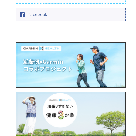
の
シ
規
Facebook
模
と
ョ
社
会
ン
参
加、
死
近藤研xGarmin
亡
コラボプロジェクト
率）
に