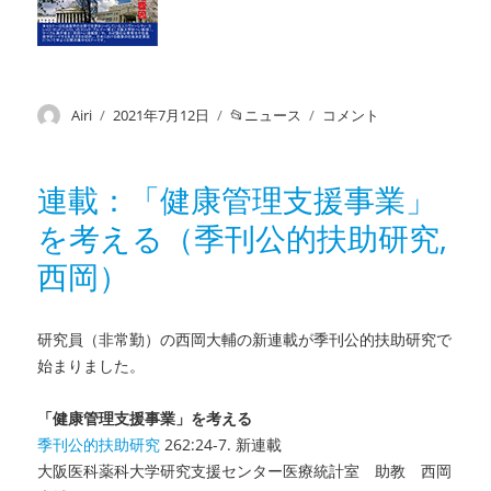
投
Airi
投
2021年7月12日
カ
ニュース
お
コメント
稿
稿
テ
知
者
日:
ゴ
ら
リ
せ：
連載：「健康管理支援事業」
ー
公
を考える（季刊公的扶助研究,
衆
衛
西岡）
生
セ
ミ
研究員（非常勤）の
西岡大輔の新連載が季刊公的扶助研究で
ナ
始まりました。
ー：
日
本
「健康管理支援事業」を考える
に
季刊公的扶助研究
262:24-7. 新連載
お
大阪医科薬科大学研究支援センター医療統計室 助教 西岡
け