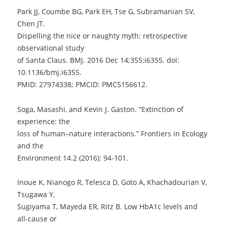
Park JJ, Coumbe BG, Park EH, Tse G, Subramanian SV,
Chen JT.
Dispelling the nice or naughty myth: retrospective
observational study
of Santa Claus. BMJ. 2016 Dec 14;355:i6355. doi:
10.1136/bmj.i6355.
PMID: 27974338; PMCID: PMC5156612.
Soga, Masashi, and Kevin J. Gaston. “Extinction of
experience: the
loss of human–nature interactions.” Frontiers in Ecology
and the
Environment 14.2 (2016): 94-101.
Inoue K, Nianogo R, Telesca D, Goto A, Khachadourian V,
Tsugawa Y,
Sugiyama T, Mayeda ER, Ritz B. Low HbA1c levels and
all-cause or