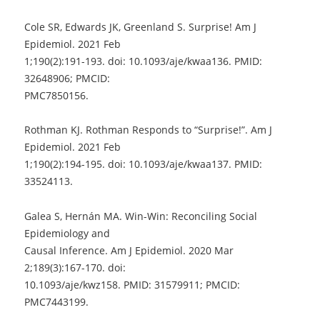
Cole SR, Edwards JK, Greenland S. Surprise! Am J
Epidemiol. 2021 Feb
1;190(2):191-193. doi: 10.1093/aje/kwaa136. PMID:
32648906; PMCID:
PMC7850156.
Rothman KJ. Rothman Responds to “Surprise!”. Am J
Epidemiol. 2021 Feb
1;190(2):194-195. doi: 10.1093/aje/kwaa137. PMID:
33524113.
Galea S, Hernán MA. Win-Win: Reconciling Social
Epidemiology and
Causal Inference. Am J Epidemiol. 2020 Mar
2;189(3):167-170. doi:
10.1093/aje/kwz158. PMID: 31579911; PMCID:
PMC7443199.