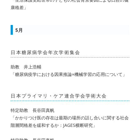
ア
康格差
」
ン
ド
コ
ミ
5月
ュ
ニ
ケ
日本糖尿病学会年次学術集会
ー
シ
助教 井上浩輔
ョ
「糖尿病疫学における因果推論×機械学習の応用について」
ン
と
の
共
日本プライマリ・ケア連合学会学術大会
同
研
特定助教 長谷田真帆
究）
「
かかりつけ医の存在は最期の場所の話し合いに関する社会
に
階層間格差を緩和するか：JAGES横断研究
」