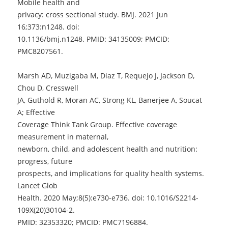
Mobile health and
会
privacy: cross sectional study. BMJ. 2021 Jun
的
16;373:n1248. doi:
処
方」
10.1136/bmj.n1248. PMID: 34135009; PMCID:
の
PMC8207561.
可
能
Marsh AD, Muzigaba M, Diaz T, Requejo J, Jackson D,
性
Chou D, Cresswell
（西
JA, Guthold R, Moran AC, Strong KL, Banerjee A, Soucat
岡）
A; Effective
に
Coverage Think Tank Group. Effective coverage
measurement in maternal,
newborn, child, and adolescent health and nutrition:
progress, future
prospects, and implications for quality health systems.
Lancet Glob
Health. 2020 May;8(5):e730-e736. doi: 10.1016/S2214-
109X(20)30104-2.
PMID: 32353320; PMCID: PMC7196884.