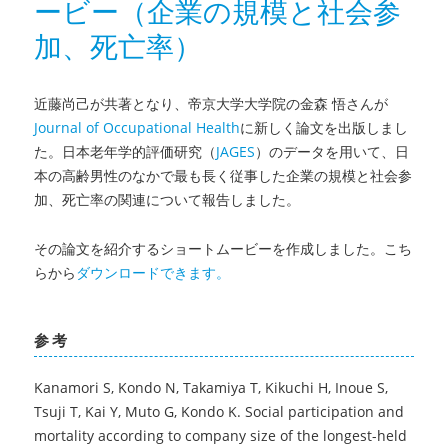
ービー（企業の規模と社会参
ジ
ウ
加、死亡率）
ム
に
登
近藤尚己が共著となり、帝京大学大学院の金森 悟さんが
壇
Journal of Occupational Health
に新しく論文を出版しまし
（Digital
inclusion
た。日本老年学的評価研究（
JAGES
）のデータを用いて、日
of
本の高齢男性のなかで最も長く従事した企業の規模と社会参
older
加、死亡率の関連について報告しました。
people:
harnessing
その論文を紹介するショートムービーを作成しました。こち
digital
らから
ダウンロードできます。
technologies
to
promote
参考
healthy
ageing
in
Kanamori S, Kondo N, Takamiya T, Kikuchi H, Inoue S,
the
Tsuji T, Kai Y, Muto G, Kondo K. Social participation and
Western
mortality according to company size of the longest-held
Pacific