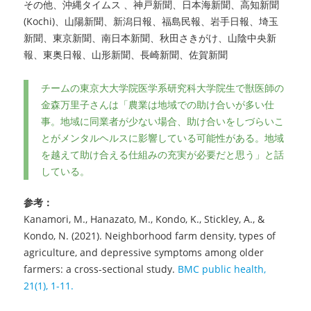
その他、沖縄タイムス 、神戸新聞、日本海新聞、高知新聞
(医
(Kochi)、山陽新聞、新潟日報、福島民報、岩手日報、埼玉
学
界
新聞、東京新聞、南日本新聞、秋田さきがけ、山陰中央新
新
報、東奥
日報、山形新聞、長崎新聞、佐賀新聞
聞,
助
チームの東京大大学院医学系研究科大学院生で獣医師の
教
金森万里
子さんは「農業は地域での助け合いが多い仕
井
事。地域に同業者が少
ない場合、助け合いをしづらいこ
上）
とがメンタルヘルスに影響してい
る可能性がある。
地域
に
を越えて助け合える仕組みの充実が必要だと思う」と話
してい
る。
参考：
Kanamori, M., Hanazato, M., Kondo, K., Stickley, A., &
Kondo, N. (2021). Neighborhood farm density, types of
agriculture, and depressive symptoms among older
farmers: a cross-sectional study.
BMC public health,
21(1), 1-11.