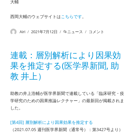
大輔
る
健
西岡大輔のウェブサイトは
こちらです
。
康
の
社
投
Airi
投
2021年7月12日
カ
ニュース
連
コメント
会
稿
稿
テ
載：
決
者
日:
ゴ
「健
定
リ
康
連載：層別解析により因果効
要
ー
管
因
果を推定する(医学界新聞, 助
理
に
支
教 井上）
援
事
業」
助教の井上浩輔が医学界新聞で連載している「臨床研究・疫
を
学研究のための因果推論レクチャー」の最新回が掲載されま
考
え
した。
る
（季
[第4回] 層別解析により因果効果を推定する
刊
（2021.07.05 週刊医学界新聞（通常号）：第3427号より）
公