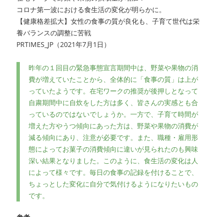
え
コロナ第一波における食生活の変化が明らかに。
る
【健康格差拡大】女性の食事の質が良化も、
子育て世代は栄
助
養バランスの調整に苦戦
け
PRTIMES_JP（2021年7月1日）
合
い
必
昨年の１回目の緊急事態宣言期間中は、
野菜や果物の消
要
費が増えていたことから、全体的に「食事の質」
は上が
（特
っていたようです。
在宅ワークの推奨が後押しとなって
別
自粛期間中に自炊をした方は多
く、皆さんの実感とも合
研
っているのではないでしょうか。一方で、
子育て時間が
究
増えた方やうつ傾向にあった方は、
野菜や果物の消費が
学
減る傾向にあり、注意が必要です。また、
職種・
雇用形
生
金
態によってお菓子の消費傾向に違いが見られたのも興味
森）
深い
結果となりました。このように、
食生活の変化は人
へ
によって様々です。
毎日の食事の記録を付けることで、
の
ちょっとした変化に自分で気付けるようになりたいもの
です。