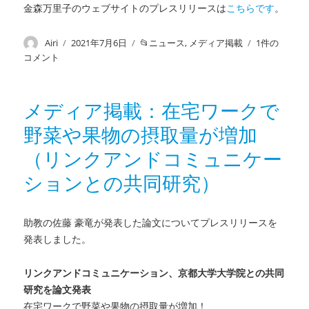
金森万里子のウェブサイトのプレスリリースは
こちらです
。
投
Airi
投
2021年7月6日
カ
ニュース
,
メディア掲載
メ
1件の
稿
稿
テ
デ
コメント
者
日:
ゴ
ィ
リ
ア
ー
掲
メディア掲載：在宅ワークで
載：
野菜や果物の摂取量が増加
農
家
（リンクアンドコミュニケー
の
う
ションとの共同研究）
つ
リ
ス
助教の佐藤 豪竜が発表した論文についてプレスリリースを
ク
発表しました。
研
究
リンクアンドコミュニケーション、
京都大学大学院との共同
地
研究を論文発表
域
越
在宅ワークで野菜や果物の摂取量が増加！