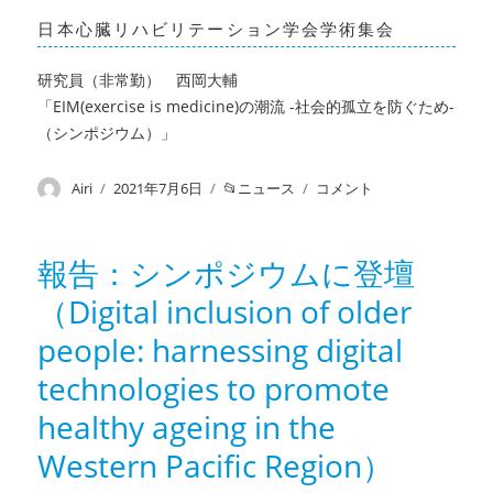
日本心臓リハビリテーション学会学術集会
研究員（非常勤）
西岡大輔
「EIM(exercise is medicine)の潮流 -社会的孤立を防ぐため-
（シンポジウム）」
投
Airi
投
2021年7月6日
カ
ニュース
報
コメント
稿
稿
テ
告：
者
日:
ゴ
学
リ
会
報告：シンポジウムに登壇
ー
発
（Digital inclusion of older
表
（4
people: harnessing digital
月
~6
technologies to promote
月）
healthy ageing in the
に
Western Pacific Region）