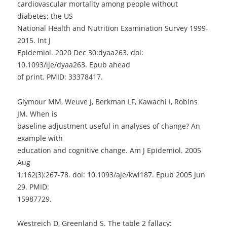
cardiovascular mortality among people without
diabetes: the US
National Health and Nutrition Examination Survey 1999-
2015. Int J
Epidemiol. 2020 Dec 30:dyaa263. doi:
10.1093/ije/dyaa263. Epub ahead
of print. PMID: 33378417.
Glymour MM, Weuve J, Berkman LF, Kawachi I, Robins
JM. When is
baseline adjustment useful in analyses of change? An
example with
education and cognitive change. Am J Epidemiol. 2005
Aug
1;162(3):267-78. doi: 10.1093/aje/kwi187. Epub 2005 Jun
29. PMID:
15987729.
Westreich D, Greenland S. The table 2 fallacy: