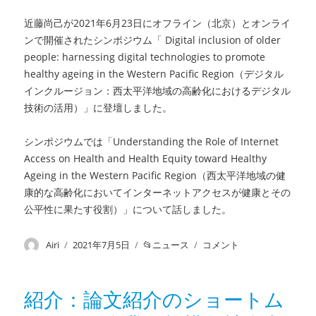
近藤尚己が2021年6月23日にオフライン（北京）とオンライ
ンで開催されたシンポジウム「 Digital inclusion of older
people: harnessing digital technologies to promote
healthy ageing in the Western Pacific Region（デジタル
インクルージョン：西太平洋地域の高齢化におけるデジタル
技術の活用）」に登壇しました。
シンポジウムでは「Understanding the Role of Internet
Access on Health and Health Equity toward Healthy
Ageing in the Western Pacific Region（西太平洋地域の健
康的な高齢化においてインターネットアクセスが健康とその
公平性に果たす役割）」について話しました。
投
Airi
投
2021年7月5日
カ
ニュース
報
コメント
稿
稿
テ
告：
者
日:
ゴ
シ
リ
ン
紹介：論文紹介のショートム
ー
ポ