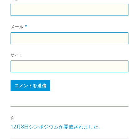
メール
*
サイト
投
次
稿
12月8日シンポジウムが開催されました。
次
ナ
の