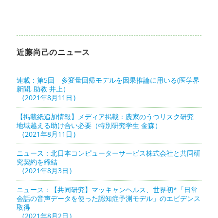
投
ビ
稿:
ゲ
ー
近藤尚己のニュース
シ
ョ
連載：第5回 多変量回帰モデルを因果推論に用いる(医学界
新聞, 助教 井上）
ン
2021年8月11日
【掲載紙追加情報】メディア掲載：農家のうつリスク研究
地域越える助け合い必要（特別研究学生 金森）
2021年8月11日
ニュース：北日本コンピューターサービス株式会社と共同研
究契約を締結
2021年8月3日
ニュース：【共同研究】マッキャンヘルス、世界初*「日常
会話の音声データを使った認知症予測モデル」のエビデンス
取得
2021年8月2日