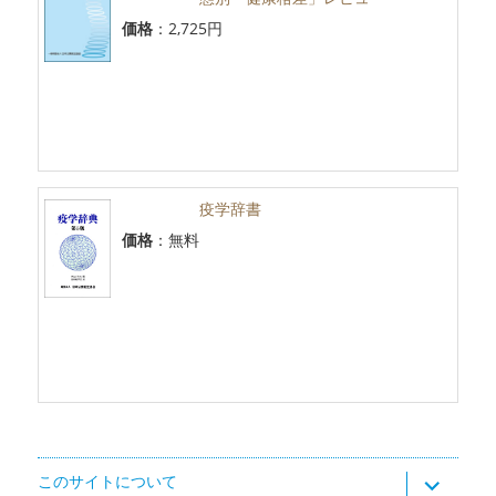
価格
：2,725円
疫学辞書
価格
：無料
サ
このサイトについて
ブ