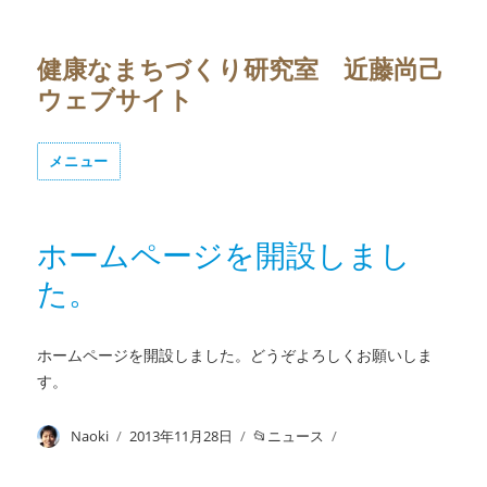
健康なまちづくり研究室 近藤尚己
ウェブサイト
メニュー
ホームページを開設しまし
た。
ホームページを開設しました。どうぞよろしくお願いしま
す。
投
Naoki
投
2013年11月28日
カ
ニュース
稿
稿
テ
者
日:
ゴ